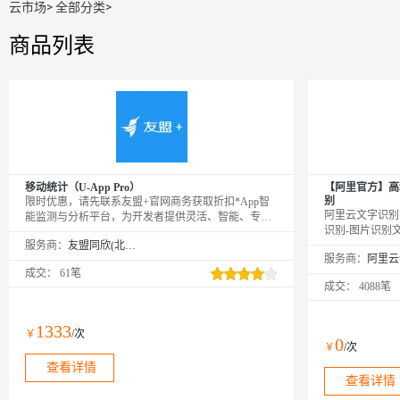
云市场
>
全部分类
>
商品列表
移动统计（U-App Pro）
【阿里官方】高
别
限时优惠，请先联系友盟+官网商务获取折扣*App智
阿里云文字识别
能监测与分析平台，为开发者提供灵活、智能、专业
识别-图片识别
的数据采集、分析、管理功能，赋能业务增长。PS：
服务商：
友盟同欣(北京)科技有限公司
字识别，多格式
购买成功后，需要在友盟+激活页面
服务商：
持带有印章、手
https://account.umeng.com/activate进行绑定激活才可以
成交：
61笔
度过滤、图案检
正常使用。
成交：
4088笔
字信息并结构化输
址，图片格式支持
GIF、TIFF、W
1333
￥
/次
0
￥
/次
查看详情
查看详情