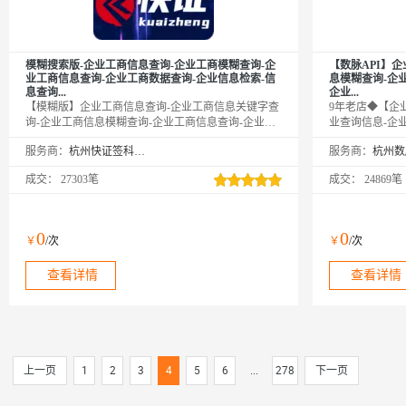
模糊搜索版-企业工商信息查询-企业工商模糊查询-企
【数脉API】
业工商信息查询-企业工商数据查询-企业信息检索-信
息模糊查询-企
息查询...
企业...
【模糊版】企业工商信息查询-企业工商信息关键字查
9年老店◆【企
询-企业工商信息模糊查询-企业工商信息查询-企业工
业查询信息-企
商信息关键字查询-企业工商信息模糊查询-企业工商
查询】传入公司
服务商：
杭州快证签科技有限公司
服务商：
信息查询-企业工商信息关键字查询-企业工商信息模
的任意一种，即
糊查询-企业工商信息查询-企业工商信息关键字查询-
基本信息，包括
成交：
27303笔
成交：
24869笔
企业工商信息模糊查询-企业工商信息查询-企业工商
登记状态、注册
信息关键字查询-企业工商信息模糊查询-企业工商信
质保障◆金牌售
息查询-企业工商信息关键字查询-企业工商信息模糊
查询-企业信息查询-企业信息查询-企业信息查询-企业
0
0
￥
/次
￥
/次
信息查询-企业信息查询-企业信息查询-企业信息查询-
企业信息查询-企业信息查询-企业...
查看详情
查看详情
上一页
1
2
3
4
5
6
...
278
下一页