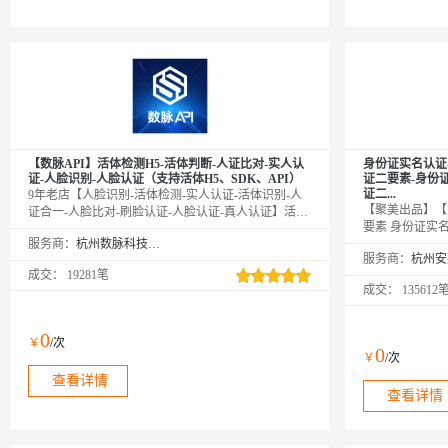
【数脉API】活体检测H5-活体判断-人证比对-实人认
身份证实名认证
证-人脸识别-人脸认证（支持活体H5、SDK、API）
证二要素-身份
证二...
9年老店【人脸识别-活体检测-实人认证-活体识别-人
【聚美出品】【
证合一-人脸比对-刷脸认证-人脸认证-真人认证】活体
要素 身份证实
检测接口，通过加载活体检测H5页面进行在线实时动
服务商：
杭州数脉科技有限公司
份证实名 身份
作活体检测，检测成功返回一张人脸照片用于下一步
服务商：
认证 身份证实
比对验证，此为H5活体检测接口，另外可提供API活
成交：
19281笔
身份证实名 身
体检测及SDK原生活体检测，该接口通常与人证比对
成交：
135612
份证二要素 身
接口搭配使用。口碑商家◆精益求精◆品质保障◆金
素 身份证实名
牌售后——阿里云6星级金牌服务商
实名认证 身份
0
￥
/次
身份证实名 身
0
￥
/次
名 身份证二要
查看详情
二要素 身份证实名
查看详情