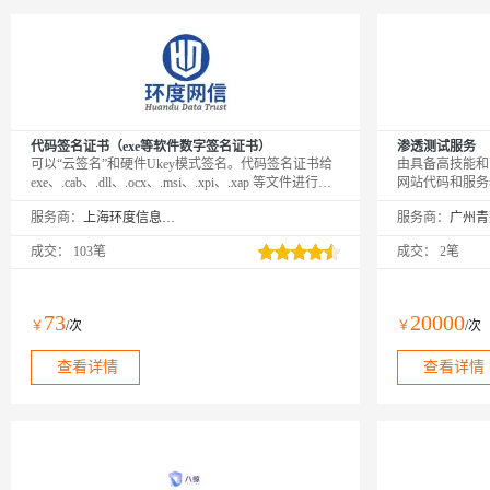
代码签名证书（exe等软件数字签名证书）
渗透测试服务
可以“云签名”和硬件Ukey模式签名。代码签名证书给
由具备高技能和
exe、.cab、.dll、.ocx、.msi、.xpi、.xap 等文件进行数
网站代码和服务
字签名，支持 SHA1 和 SHA256 双签名算法，主要的
用的攻击手段对
服务商：
上海环度信息科技有限公司
服务商：
代码签名证书品牌有 DigiCert、GlobalSign、
试，来评估企业
Comodo/Sectigo、Certum 等，可以申请个人版代码签
成交：
103笔
成交：
2笔
名、普通OV代码签名证书以及EV扩展验证代码签名
证书。
73
20000
￥
/次
￥
/次
查看详情
查看详情