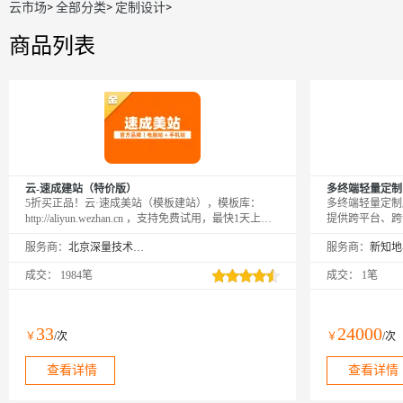
云市场
>
全部分类
>
定制设计
>
商品列表
云-速成建站（特价版）
多终端轻量定制
5折买正品！云·速成美站（模板建站），模板库：
多终端轻量定制
http://aliyun.wezhan.cn ，支持免费试用，最快1天上
提供跨平台、跨
线！
务。在当今多设
服务商：
北京深量技术有限公司
服务商：
碍流通和用户体
（如iOS、And
成交：
1984笔
成交：
1笔
视应用等多终端
设计和开发流程
来优质、高效、
33
24000
￥
/次
￥
/次
查看详情
查看详情