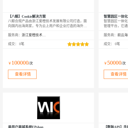
【八鲸】Cookie解决方案
智慧园区一体化
八鲸合规产品由浙江爱橙技术发展有限公司打造，面
智慧园区一体化
向国内出海商家，专为云上用户和企业打造的海外合
管理平台，它通
规解决方案服务提供围绕完整数据生命周期，同时满
业发展、企业创
服务商：
浙江爱橙技术发展有限公司
服务商：
足面向消费者、商家、平台、监管机构多方的合规解
方案致力于构建
决方案/最佳实践。经过速卖通（Aliexpress）、
园区管理体系，
成交：
0笔
成交：
0笔
Lazada、Daraz、天猫海外等业务验证，具有扎实的技
级。
术架构基础，以及卓越的产品设计表达能力，助力中
国企业在海外市场能够安全高效的实现合规方案落
地。
100000
50000
￥
/次
￥
/次
查看详情
查看详情
单用户商城系统EPshop
【数脉API】手