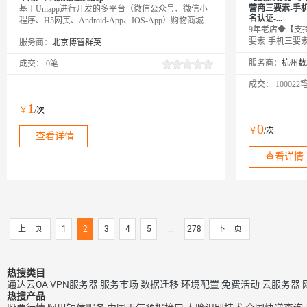
营商三要素-手
基于Uniapp进行开发的多平台（微信公众号、微信小
名认证-...
程序、H5网页、Android-App、IOS-App）购物商城，
9年老店◆【支
拥有强大的店铺装修、自定义模板、路由同步、多端
要素-手机三要
服务商：
北京博智群英企业策划有限公司
支付（微信，支付宝）、多规格商品、运费模板、多
素-运营商三要
地区邮费、库存管理、全端分享等功能。提供全部
服务商：
成交：
0笔
实名认证-运营
Uniapp+后台无加密源代码
手机号实名校验
成交：
100022
名、身份证号码
致，返回验证结
1
￥
/次
转网，全实时优
线对接。
0
￥
/次
查看详情
查看详情
上一页
1
2
3
4
5
...
278
下一页
热搜类目
通达云OA
VPN服务器
服务市场
数据迁移
环境配置
免费活动
云服务器
热搜产品