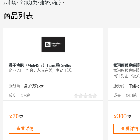
云市场
>
全部分类
>
建站小程序
>
商品列表
骡子快跑（MuleRun）Team版Credits
银河麒麟高级服
企业 AI 工作台，永远在线，主动干活。
银河麒麟高级服
司针对企业级关
据、工业互联网
服务商：
骡子快跑-云市场精选店
服务商：
能、扩展性和实
的提供内生本质
成交：
398笔
成交：
1394笔
化、高性能、易
70
300
￥
/次
￥
/次
查看详情
查看详情