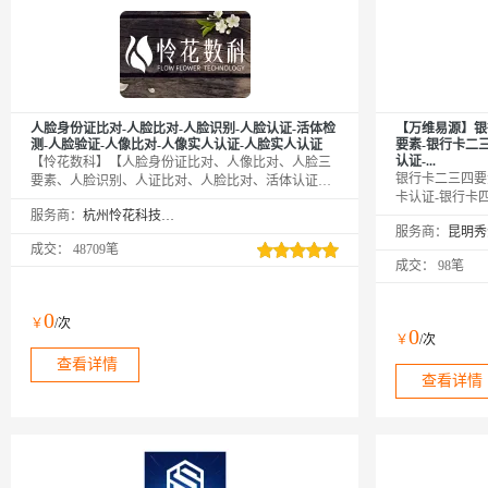
人脸身份证比对-人脸比对-人脸识别-人脸认证-活体检
【万维易源】银
测-人脸验证-人像比对-人像实人认证-人脸实人认证
要素-银行卡二
认证-...
【怜花数科】【人脸身份证比对、人像比对、人脸三
银行卡二三四要
要素、人脸识别、人证比对、人脸比对、活体认证、
卡认证-银行卡
真人认证、实人认证 活体检测】传入姓名、身份证号
服务商：
杭州怜花科技有限公司
要素（银行卡号
及人脸照片，通过公安库校验后返回结果，判断其是
服务商：
名、身份证号）
否匹配。
成交：
48709笔
号、手机号），
成交：
98笔
持多种银行卡类
服务等。提供全
解决问题。直连
0
￥
/次
缓存，毫秒级响
0
￥
/次
查看详情
查看详情