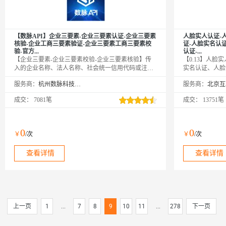
【数脉API】企业三要素-企业三要素认证-企业三要素
人脸实人认证-
核验-企业工商三要素验证-企业三要素工商三要素校
证-人脸实名认证
验-官方...
认证-...
【企业三要素-企业三要素校验-企业三要素核验】传
【0.13】人
入的企业名称、法人名称、社会统一信用代码或注册
实名认证、人脸
号，校验此三项是否一致。官方权威数据，仅供高质
身、人脸身份证
服务商：
杭州数脉科技有限公司
服务商：
接口，实时校验结果，可支持高并发，24h技术专家在
三要素、人证合
线对接。为上万家企事业提供年均超100亿次调用服
比、实人认证。
成交：
7081笔
成交：
13751笔
务，欢迎采购咨询享5折优惠！9年老店◆口碑商家◆
权威系统对比。
精益求精◆品质保障◆金牌售后—阿里云6星级金牌服
务商
0
0
￥
/次
￥
/次
查看详情
查看详情
上一页
1
...
7
8
9
10
11
...
278
下一页