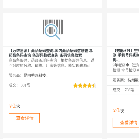
【万维易源】商品条码查询-国内商品条码信息查询-
【数脉API】
药品条码查询-条形码数据查询-条码信息检索
测-手机号码实
询-...
商品条形码、药品条形码查询，根据条形码信息，返
9年老店◆【空
回对应的名称、价格、厂家等信息。能实现来源可
检测-空号检测
查、去向可追，有效控制产品质量安全风险，保障消
服务商：
昆明秀派科技有限公司
询-空号状态查
费者权益。【注：条码查询接口，目前支持69开头的
服务商：
过手机号码查询
13或069开头的14位国内商品】
成交：
381笔
号、停机、库无
成交：
708笔
商接口，非缓存
商家◆精益求精
金牌服务商
0
￥
/次
0
￥
/次
查看详情
查看详情