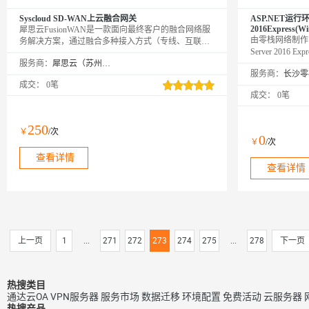
Syscloud SD-WAN上云融合网关
ASP.NET运行环境 
2016Express(Wi
犀思云FusionWAN是一款面向最终客户的融合网络服
由零栈网络制作 
务解决方案，通过融合多种接入方式（专线、互联
Server 2016 E
网、4/5G）、融合多类WAN网络实现技术（如MPLS
服务商：
犀思云（苏州）云计算有限公司
ASP.NET4.5
VPN、SDWAN）及融合网关功能，实现企业WAN的
服务商：
连接、访问、安全等业务场景的统一部署与管理。该
成交：
0笔
产品服务方案以TCO最优为核心优势，通过简化网络
成交：
0笔
管理、提高用户体验，为企业提供更为全面、完善的
广域网服务，有力的支撑企业数字化转型需求。
250
￥
/次
0
￥
/次
查看详情
查看详情
上一页
1
...
271
272
273
274
275
...
278
下一页
热搜类目
通达云OA
VPN服务器
服务市场
数据迁移
环境配置
免费活动
云服务器
热搜产品