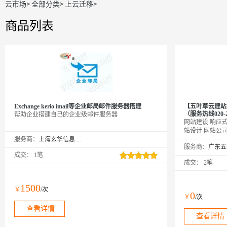
云市场
>
全部分类
>
上云迁移
>
商品列表
Exchange kerio imail等企业邮局邮件服务器搭建
【五叶草云建站
（服务热线020-2
帮助企业搭建自己的企业级邮件服务器
网站建设 响应式
站设计 网站公
服务商：
上海玄华信息科技发展有限公司
温馨提示：如您
服务商：
【https://ww
成交：
1笔
网→【点击右上
成交：
2笔
品（如遇问题，
业，多行业网站
1500
￥
/次
0
￥
/次
查看详情
查看详情