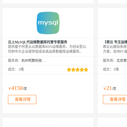
云上MySQL代运维数据库托管专家服务
【君云 专注运
提供基于阿里云云数据库RDS运维服务，为创业型公
君云云建站系统
司和中大企业提供低成本高品质数据库运维服务。
方案，支持PC
现数据互通与统
服务商：
杭州玳数科技有限公司
服务商：
用可视化拖拽操
属网站。配备独
成交：
0笔
成交：
0笔
速度与搜索引擎
信息发布等实用
供专业运维团队
护，保障系统稳
4150
21
￥
/次
￥
/次
推广，助力实现
化转型。
查看详情
查看详情