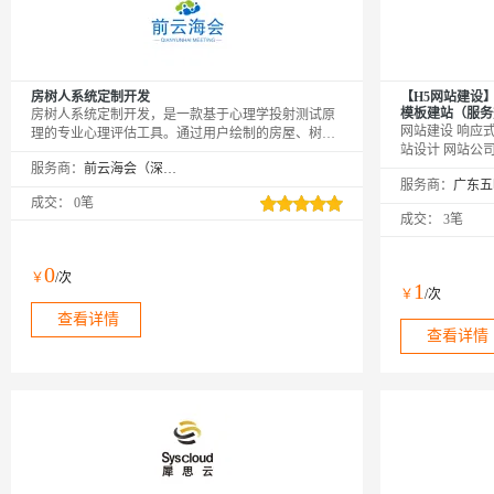
房树人系统定制开发
【H5网站建设
模板建站（服务热线:
房树人系统定制开发，是一款基于心理学投射测试原
网站建设 响应式
理的专业心理评估工具。通过用户绘制的房屋、树
站设计 网站公
木、人物等元素，结合AI智能分析技术，深度解读个
服务商：
前云海会（深圳）技术有限公司
温馨提示：如您
体心理状态与潜在需求。系统支持个性化定制，满足
服务商：
【https://ww
不同心理咨询机构、教育机构及个人的多元化需求。
成交：
0笔
网→【点击右上
精准评估、智能解读、数据安全，为心理咨询师提供
成交：
3笔
品（如遇问题，
科学依据，助力用户自我认知与成长，构建积极健康
业，多行业网站
心态。
0
￥
/次
1
￥
/次
查看详情
查看详情