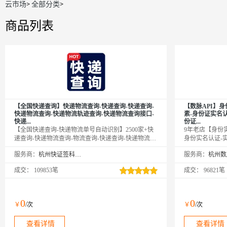
云市场
>
全部分类
>
商品列表
【全国快递查询】快递物流查询-快递查询-快递查询-
【数脉API】
快递物流查询-快递物流轨迹查询-快递物流查询接口-
素-身份证实名
快递...
份证...
【全国快递查询-快递物流单号自动识别】2500家+快
9年老店【身份
递查询-快递物流查询-物流查询-快递查询-快递物流查
身份实名认证-
询-快递查询-快递查询-快递查询接口-快递查询-物流
身份证实名认证
服务商：
杭州快证签科技有限公司
服务商：
查询-快递查询-快递物流查询-物流查询-快递查询-物
证二要素-实名
流查询-快递物流查询-快递物流查询-快递物流查询-快
份证实名验证-
成交：
109853笔
成交：
96821笔
递物流查询-快递物流查询-物流快递查询-快递查询-快
证-身份证实名
递物流查询-快递物流单号查询-快递查询接口-快递查
认证-身份证二
询-快递物流查询-物流快递查询-快递单号查询-快递物
二要素是否一致
流查询-快递物流自动单号识别-快递单号识别-快递查
方权威数据，拒
0
0
￥
/次
￥
/次
询-物流查询-快递查询-快递物流查询-物流查询-快递
查询-物流查询-快递物流查询-...
查看详情
查看详情