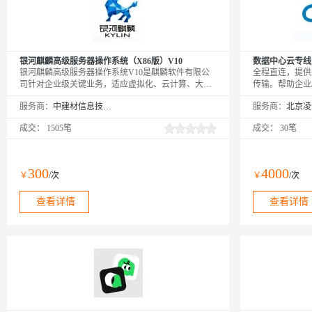
银河麒麟高级服务器操作系统（X86版）V10
数据中心云专线
银河麒麟高级服务器操作系统V10是麒麟软件有限公
全程直连，提供
司针对企业级关键业务，适应虚拟化、云计算、大数
传输。帮助企业
据、工业互联网时代对主机系统可靠性、安全性、性
灾，云上业务互
服务商：
中建材信息技术股份有限公司
服务商：
能、扩展性和实时性等需求，依据CMMI5级标准研制
公有云到企业/
的提供内生本质安全、云原生支持、自主平台深入优
断变化的需求，
成交：
1505笔
成交：
30笔
化、高性能、易管理的新一代自主服务器操作系统。
通信的质量和安
300
4000
￥
/次
￥
/次
查看详情
查看详情