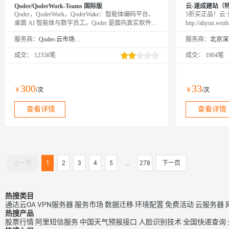
Qoder/QoderWork-Teams 国际版
云-速成建站（
Qoder，QoderWork，QoderWake：智能体编码平台、
5折买正品！云
桌面 AI 智能体与数字员工。Qoder 是面向真实软件开
http://aliy
发的智能体编程平台（Agentic Coding Platform），提
线！
服务商：
Qoder-云市场精选店
服务商：
供 Desktop、JetBrains 插件、CLI、Mobile 和 Cloud
Agents 等使用方式，让 Agent 自主完成从编码到交付
成交：
12358笔
成交：
1904笔
的全流程。QoderWork 是桌面 AI 智能体，将 Agent 能
力从编程扩展到日常办公——自然语言描述需求，自
动规划执行并输出专业文档。QoderWake 是你的数字
员工，各司其职、全天在线，设定规则后自主开工，
300
33
￥
/次
￥
/次
越用越懂你。
查看详情
查看详情
上一页
1
2
3
4
5
...
278
下一页
热搜类目
通达云OA
VPN服务器
服务市场
数据迁移
环境配置
免费活动
云服务器
热搜产品
股票行情
阿里短信服务
中国天气预报接口
人脸识别技术
全国快递查询