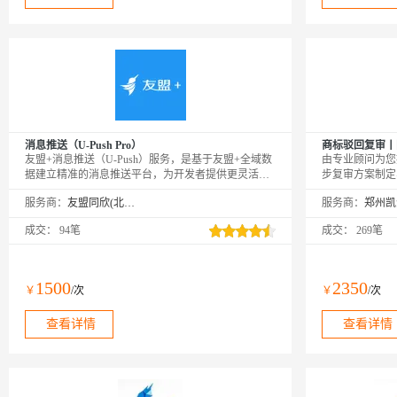
消息推送（U-Push Pro）
商标驳回复审丨
友盟+消息推送（U-Push）服务，是基于友盟+全域数
由专业顾问为您
据建立精准的消息推送平台，为开发者提供更灵活、
步复审方案制定
更智能、更有效的消息推送方案，有效提升用户粘
或律师撰写复审
服务商：
友盟同欣(北京)科技有限公司
服务商：
性，提高App活跃度。PS：购买成功后，需要在友盟
顾问的引导下快
+激活页面https://account.umeng.com/activate进行绑定激
成交：
94笔
成交：
269笔
活才可以正常使用。
1500
2350
￥
/次
￥
/次
查看详情
查看详情