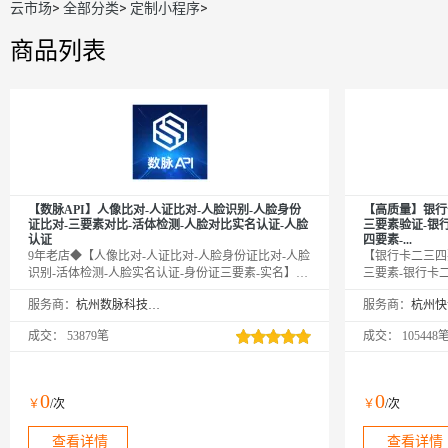
云市场
>
全部分类
>
定制小程序
>
商品列表
【数脉API】人像比对-人证比对-人脸识别-人脸身份
【高质量】银行
证比对-三要素对比-活体检测-人脸对比实名认证-人脸
三要素验证-银
认证
四要素-...
9年老店◆【人像比对-人证比对-人脸身份证比对-人脸
【银行卡二三四
识别-活体检测-人脸实名认证-身份证三要素-实名】输
三要素-银行卡
入姓名、身份证号码和一张人脸照片，与专业数据进
行卡二要素-银
服务商：
杭州数脉科技有限公司
服务商：
行权威比对，返回比对分值。官方权威数据，仅供高
素-银行卡四要
质接口，实时校验结果，可支持高并发，24h技术专家
四要素-银行卡
成交：
53879笔
成交：
105448
在线对接。口碑商家◆品质保障◆金牌售后
行卡三要素认证
证-银行卡三要
行卡实名认证-
要素-银行卡四
0
0
￥
/次
￥
/次
卡三要素-银行
银行卡三要素-银行
查看详情
查看详情