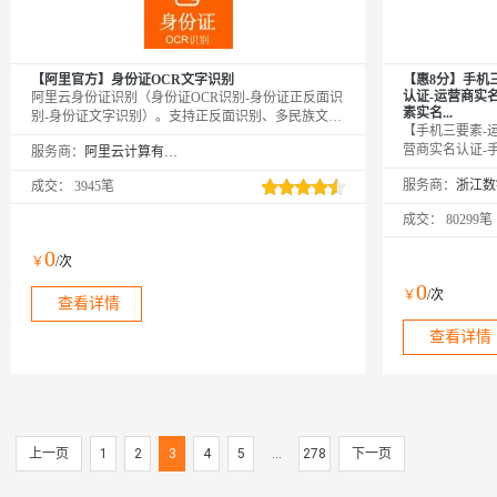
【阿里官方】身份证OCR文字识别
【惠8分】手机
认证-运营商实
阿里云身份证识别（身份证OCR识别-身份证正反面识
素实名...
别-身份证文字识别）。支持正反面识别、多民族文字
【手机三要素-
识别、生僻字识别，具备PS篡改检、完整度、复印
营商实名认证-
服务商：
阿里云计算有限公司
件、翻拍检测，图像智能旋转、畸变矫正、分辨率增
认证】★输入姓
强、人像检测等高精度识别能力。识别内容包括姓
服务商：
成交：
3945笔
要素信息是否一
名、性别、出生日期、证件号码、住址、有效期限。
源，支持四网合
支持base64和公网可访问的地址，图片格式支持：
成交：
80299笔
持携号转网查询
PNG、JPG、JPEG、BMP、GIF、TIFF、WebP。
断运维，专业技
0
￥
/次
0
￥
/次
查看详情
查看详情
上一页
1
2
3
4
5
...
278
下一页