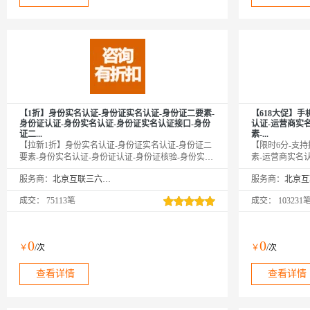
【1折】身份实名认证-身份证实名认证-身份证二要素-
【618大促】
身份证认证-身份实名认证-身份证实名认证接口-身份
认证-运营商实
证二...
素-...
【拉新1折】身份实名认证-身份证实名认证-身份证二
【限时6分-支
要素-身份实名认证-身份证认证-身份证核验-身份实名
素-运营商实名
认证-实名认证接口-身份实名验证-实名认证-身份实名
证-运营商二要
服务商：
北京互联三六五科技有限公司
服务商：
认证-身份证实名认证接口-身份证二要素核验-身份实
营商三要素-手
名认证-身份证实名-身份实名认证，⭐输入姓名、身份
要素核验-手机
成交：
75113笔
成交：
103231
证号，校验此两项是否匹配，同时解析生日、性别、
名认证-手机二
籍贯等信息。⭐全实时优质接口，直连官方权威核
要素-手机二要
验，支持中国香港、中国澳门、中国台湾。⭐咨询客
运营商二要素-
服，新用户享5折优惠！
电 【支持携号
0
0
￥
/次
￥
/次
二要素验证】
查看详情
查看详情