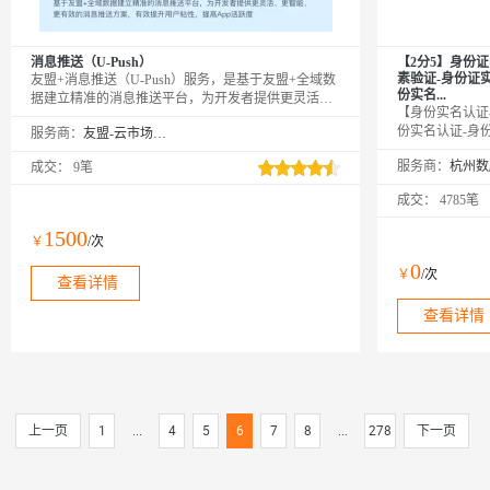
消息推送（U-Push）
【2分5】身份
素验证-身份证
友盟+消息推送（U-Push）服务，是基于友盟+全域数
份实名...
据建立精准的消息推送平台，为开发者提供更灵活、
【身份实名认证
更智能、更有效的消息推送方案，有效提升用户粘
份实名认证-身
服务商：
友盟-云市场精选店
性，提高App活跃度。购买商品后请联系您的友盟+商
证实名认证-身
务对接人，或联系店铺旺旺，或至友盟+官网在线客服
服务商：
成交：
9笔
验此二要素是否
或提交工单开通Pro版服务*
信息。官方权威
成交：
4785笔
果，可支持高并
购咨询享5折优
1500
￥
/次
品质保障◆金牌
0
￥
/次
查看详情
查看详情
上一页
1
...
4
5
6
7
8
...
278
下一页