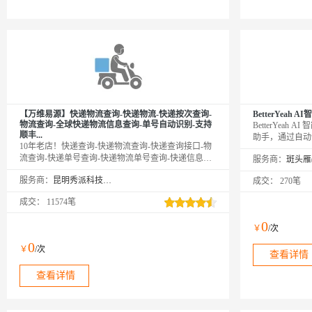
【万维易源】快递物流查询-快递物流-快递按次查询-
BetterYeah
物流查询-全球快递物流信息查询-单号自动识别-支持
BetterYeah
顺丰...
助手，通过自动
10年老店！快递查询-快递物流查询-快递查询接口-物
自动测试，达到
流查询-快递单号查询-快递物流单号查询-快递信息查
服务商：
率。
询-单号自动识别，支持国内外1500多家快递物流公
服务商：
昆明秀派科技有限公司
成交：
270笔
司，覆盖顺丰、韵达、中通、申通、圆通、邮政、
DHL、UPS、宅急送、德邦、百世、安捷、速通、天
成交：
11574笔
天、京东、EMS等快递公司物流查询，与官网同步更
新数据，及时提供物流最新状态。【注：中通/顺丰/跨
0
￥
/次
越查询，需上传手机号后4位！
0
￥
/次
查看详情
查看详情