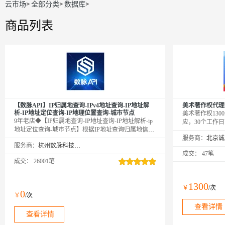
云市场
>
全部分类
>
数据库
>
商品列表
【数脉API】IP归属地查询-IPv4地址查询-IP地址解
美术著作权代理
析-IP地址定位查询-IP地理位置查询-城市节点
美术著作权130
9年老店◆【IP归属地查询-IP地址查询-IP地址解析-ip
应，30个工作
地址定位查询-城市节点】根据IP地址查询归属地信
息，包含省、市和运营商等信息。该接口将地图测绘
服务商：
服务商：
杭州数脉科技有限公司
技术与人工智能相结合，利用动态密度聚类等算法完
成交：
47笔
成IP地址地理位置定位。该版本适用于企业或个人开
成交：
26001笔
发者，如需IPv6欢迎咨询客服，新老客户享5折优惠！
口碑商家◆精益求精◆品质保障◆金牌售后—阿里云6
星级金牌服务商
1300
￥
/次
0
￥
/次
查看详情
查看详情