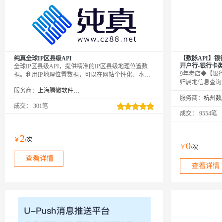
纯真全球IP区县级API
【数脉API】
开户行-银行卡
全球IP区县级API，提供精准的IP区县级地理位置数
9年老店◆【银
据。利用IP地理位置数据，可以在网站个性化、本地
归属地信息查询-
化营销等方面优化您的生意。纯真(CZ88.NET)始于
服务商：
上海腾徽软件科技有限公司
开户行查询】通
2005年，专注于为广大开发者和企业提供全方位的IP
服务商：
包括卡名称、银
分析服务。
成交：
301笔
编号以及归属地
成交：
9554笔
连官方数据，全
精益求精◆品质
务商
2
￥
/次
0
￥
/次
查看详情
查看详情