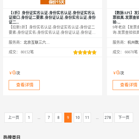
【1折】身份证实名认证-身份实名认证-身份证实名认
【数脉API】发
证接口-身份证二要素-身份证认证-身份实名认证-身份
票验真-发票查
证二...
验-...
【拉新1折】身份实名认证-身份证实名认证-身份证二
9年老店【发票
要素-身份证实名-身份实名认证-身份证认证-身份证认
询-发票查验验
证-身份证核验-身份实名认证-实名认证接口-身份实名
票验真-发票查
服务商：
北京互联三六五科技有限公司
服务商：
验证-实名认证-身份实名认证-身份证实名认证接口-身
真】输入发票信
份证二要素核验-身份实名认证-身份证实名-身份实名
持高并发，24
成交：
80152笔
成交：
66670笔
认证，输入姓名、身份证号，校验此两项是否匹配，
精◆品质保障◆
同时解析生日、性别、籍贯等信息。全实时优质接
口，直连官方权威核验，支持中国香港、中国澳门、
中国台湾。咨询客服，新用户享5折优惠！
0
0
￥
/次
￥
/次
查看详情
查看详情
上一页
1
...
7
8
9
10
11
...
278
下一页
热搜类目