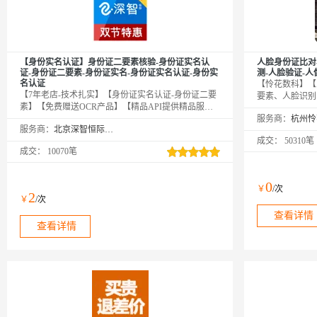
【身份实名认证】身份证二要素核验-身份证实名认
人脸身份证比对
证-身份证二要素-身份证实名-身份证实名认证-身份实
测-人脸验证-
名认证
【怜花数科】【
【7年老店-技术扎实】【身份证实名认证-身份证二要
要素、人脸识别
素】【免费赠送OCR产品】【精品API提供精品服
真人认证、实人
务】身份实名认证二要素接口是根据核对姓名和身份
服务商：
及人脸照片，通
服务商：
北京深智恒际科技有限公司
证号码是否一致，进而核验个人身份真伪。身份实名
否匹配。
成交：
50310笔
认证-身份证-身份实名认证核验-身份实名认证-实名认
成交：
10070笔
证-身份证实名认证查询-身份实名认证-中国港澳台身
份实名认证-身份实名认证查询-身份证认证-身份证实
名】【有问题随时联系客服，及时响应】
0
￥
/次
2
￥
/次
查看详情
查看详情