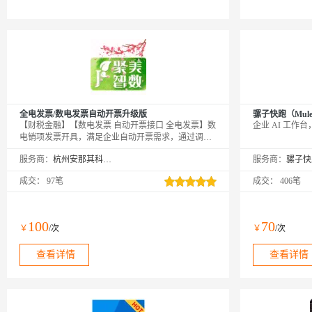
全电发票/数电发票自动开票升级版
骡子快跑（MuleR
【财税金融】【数电发票 自动开票接口 全电发票】数
企业 AI 工作
电销项发票开具，满足企业自动开票需求，通过调用
API接口实现自动化开票，省去手工录入开票工作，
服务商：
杭州安那其科技有限公司
服务商：
支持数电普票、数电专票发票开具。（温馨提示：测
试请联系客服开通，本接口为包年计费模式，不支持
成交：
97笔
成交：
406笔
按次计费。—— 我们只做精品！
100
70
￥
/次
￥
/次
查看详情
查看详情