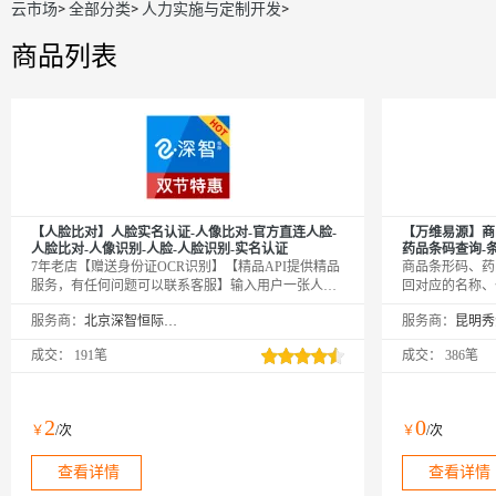
云市场
>
全部分类
>
人力实施与定制开发
>
商品列表
【人脸比对】人脸实名认证-人像比对-官方直连人脸-
【万维易源】商
人脸比对-人像识别-人脸-人脸识别-实名认证
药品条码查询-
7年老店【赠送身份证OCR识别】【精品API提供精品
商品条形码、药
服务，有任何问题可以联系客服】输入用户一张人脸
回对应的名称、
和照片姓名、身份证号码，与官方库身份证头像进行
查、去向可追，
服务商：
北京深智恒际科技有限公司
服务商：
权威比对核验，返回比对分值。直连官方，数据稳定
费者权益。【注
可靠！可搭配活体使用【官方系统库人像比对-身份认
13或069开头
成交：
191笔
成交：
386笔
证-公安人脸核验-实名认证-人证比对实名核验-身份实
名认证-人脸比对-身份证实名认证】《短信验证码、
身份证实名认证、手机三要素实名认证、银行卡实名
认证》
2
0
￥
/次
￥
/次
查看详情
查看详情