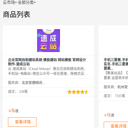
云市场
>
全部分类
>
商品列表
企业官网自助建站系统 模板建站 网站模板 官网设计
手机三要素-手
制作-速成云站
实名-手机三要
要素...
云·速成美站（Cloud Website）傻瓜式自助建站系统，
【聚美出品】【
手机站+电脑站+微信公众号一体化管理，拖拽式设
要素 运营商手
计，不用懂代码，预设百余行业1000余套企业网站模
服务商：
北京安德网讯科技有限公司
要素 运营商手
板自由切换，一站式服务，全程客服跟踪服务；模板
服务商：
要素 手机三要
选择地址：aliyun.010123456.com；24小时热线：
成交：
236笔
机三要素实名认
4009030002转13931
成交：
7335笔
三要素认证 手
实名 手机三要
机三要素实名 
8
￥
/次
三要素 手机三
0
￥
/次
验证 手机三要
查看详情
机三要素验证 手机
查看详情