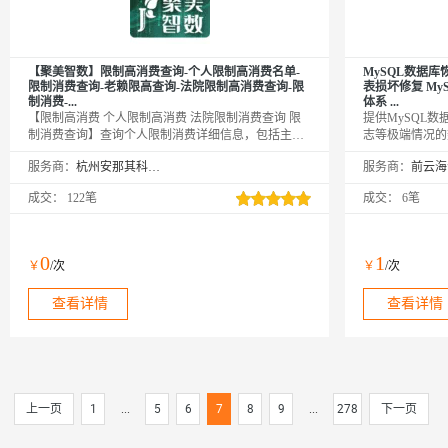
【聚美智数】限制高消费查询-个人限制高消费名单-
MySQL数据库
限制消费查询-老赖限高查询-法院限制高消费查询-限
表损坏修复 My
制消费-...
体系 ...
【限制高消费 个人限制高消费 法院限制消费查询 限
提供MySQL
制消费查询】查询个人限制消费详细信息，包括主体
志等极端情况的
名称，法院名称、案件状态，执行标的、限制消费案
ibd,frm,
服务商：
杭州安那其科技有限公司
服务商：
号、法定代表人、执行文号、发布日期、执行情况
过RM命令强行
等。直连官方，实时查询。—— 我们只做精品！
成交：
122笔
成交：
6笔
0
1
￥
/次
￥
/次
查看详情
查看详情
上一页
1
...
5
6
7
8
9
...
278
下一页