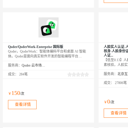
Qoder/QoderWork-Enterprise 国际版
人脸实人认证-
核身-人脸身份
Qoder，QoderWork：智能体编码平台和桌面 AI 智能
人证...
体。Qoder是面向真实软件开发的智能编程平台
【低至0.13
（Agentic Coding Platform），提供AI原生IDE、
素核验，人脸实
服务商：
Qoder-云市场精选店
JetBrains插件和CLI三种使用方式。QoderWork 是桌面
身份证比对，人
智能助手，将Agent能力从编程扩展到日常办公。用户
服务商：
成交：
284笔
人脸认证，身份
以自然语言描述需求，Qoder Work自动规划、执行并
证比对,身份证
交付成果。
成交：
27806笔
证、活体检测人
图片，与 权威
150
￥
/次
0
￥
/次
查看详情
查看详情