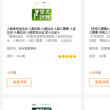
人脸身份证比对-人脸识别-人脸比对-人脸三要素-人证
【手机三要素&
比对-人像比对-人脸实名认证-实人认证Ⅱ
三要素-手机三
【聚美出品】【可配合活体检测使用-人脸身份证比
【7年老店】【
对、人像比对、人脸三要素、人脸识别、人证比对、
识别】【精品A
人脸比对、活体认证、真人认证、实人认证】传入姓
系客服】手机实
服务商：
杭州安那其科技有限公司
服务商：
名、身份证号及人脸照片，通过公安库校验后返回结
号、手机号的是
果，判断其是否匹配。—— 我们只做精品！
伪。全面覆盖移
成交：
3854笔
成交：
188笔
连、质量保证【
认证-手机号三
要素校验-手机
认证查询】
0
44
￥
/次
￥
/次
查看详情
查看详情