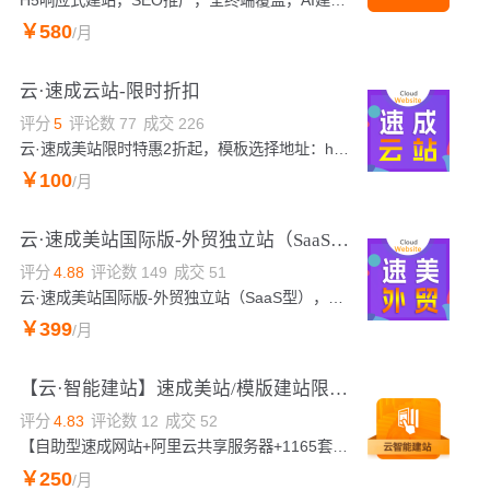
￥
580
/月
云·速成云站-限时折扣
评分
5
评论数
77
成交
226
云·速成美站限时特惠2折起，模板选择地址：https://moban.wezhan.cn/；24小时热线：4009030002转13931。
￥
100
/月
云·速成美站国际版-外贸独立站（SaaS型）
评分
4.88
评论数
149
成交
51
云·速成美站国际版-外贸独立站（SaaS型），2折起购！一站式服务，全程客服跟踪服务，模板选择地址：aliyun.010123456.com，咨询电话：4009030002转13931
￥
399
/月
【云·智能建站】速成美站/模版建站限时5折
评分
4.83
评论数
12
成交
52
【自助型速成网站+阿里云共享服务器+1165套精美模版随意切换】阿里云精选产品，预置千套模板，覆盖全行业，模板随意切换，模板库地址：http://moban.wezhan.net（复制访问）。阿里云提供免费备案服务，5天无理由退款。可视化后台简单易维护；无需懂技术代码、傻瓜式填充，一键开通，即可创建pc站+手机站+微信站，会打字就能自己搭建自己专属网站。赠：阿里云SLL安全证书
￥
250
/月