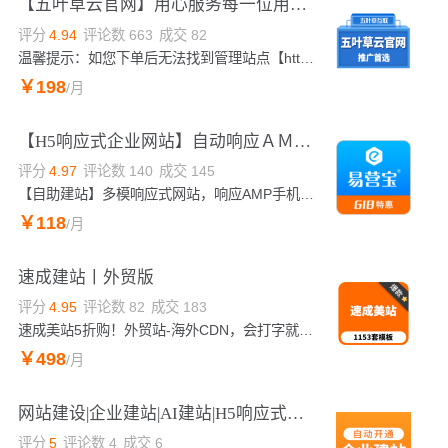
【五叶草云官网】用心服务每一位用户（服务热线:020-28185502）
评分
4.94
评论数
663
成交
82
温馨提示：如您下单后无法找到管理站点【https://www.wuyecao.net（复制访问）进入五叶草官网→【点击右上角（阿里云免登）】→查看已购买产品（如遇问题，联系售后）】【该产品合适各个行业，多行业网站建设解决方案】网站建设服务商用心服务每一位用户模板库以及帮助中心：http://aliyun.wuyecao.net/xinmuban.html（复制访问）
￥
198
/月
【H5响应式企业网站】自动响应ＡＭＰ/ＭＩＰ手机网站 企业官网 推广营销型建站
评分
4.97
评论数
140
成交
145
【自助建站】多模响应式网站，响应AMP手机网站、MIP手机网站，企业营销型网站建设，多语言小语种外贸独立站搭建；免费云空间、免流量、免费备案；高效建站一次性收费！
￥
118
/月
速成建站丨外贸版
评分
4.95
评论数
82
成交
183
速成美站5折购！外贸站-海外CDN，会打字就能建网站，测试后台见产品亮点
￥
498
/月
网站建设|企业建站|AI建站|H5响应式网站自动开通
评分
5
评论数
4
成交
6