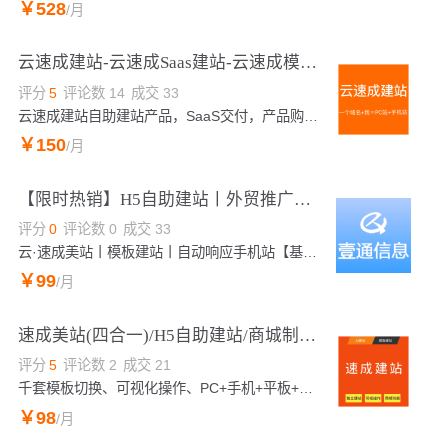
￥
528
/月
云速成建站-云速成Saas建站-云速成模板建站-智能建站
评分
5
评论数
14
成交
33
云速成建站自助建站产品，SaaS交付，产品购买后自助开通！购买后查看订单：https://market.console.aliyun.com拥有自研“免登”对接，即使忘记账号密码也不怕。无需代码，修改文字和图片即可建站，标配阿里云空间无需另购服务器，含千套模板，覆盖125个行业，可随意切换。
￥
150
/月
【限时热销】H5自助建站丨外贸推广营销网站建设丨中小企业官网定制展示
评分
0
评论数
0
成交
33
云·速成美站丨模板建站丨自动响应手机站【基础版】专为小白用户打造。香港、国内、美国服务器自由选择；免费模版均不设限.；智能AI生成页面TDK及SEO优化功能，提升谷歌等搜索引擎可见度；多语言切换功能及可选翻译服务。
￥
99
/月
速成美站(四合一)/H5自助建站/商城制作/企业官网/操作简单，功能强大/响应式网站建设
评分
5
评论数
2
成交
21
千套模板切换、可视化操作、PC+手机+平板+微信公众号，低成本快速建站！【自助建站】多模响应式网站：1.自适应浏览器，电脑+平板+手机+微信 2.全站可视化编辑操作，操作简单，功能强大 3.标配云服务器，cdn全球节点加速访问，配置ssl(https)功能，安全稳定快速 4.符合搜索引擎收录机制，企业网站建设，营销型网站；高效建站一次性收费。
￥
98
/月