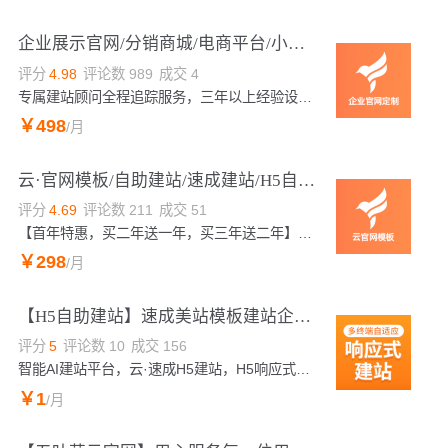
企业展示官网/分销商城/电商平台/小程序商城/手机网站/定制官网【金盾服务奖】
评分
4.98
评论数
989
成交
4
专属建站顾问全程追踪服务，三年以上经验设计师一对一服务，支持不满意全额退款，完整应用阿里云计算网站建设服务商！更多优惠请拨打热线：4009030002转10074
￥
498
/月
云·官网模板/自助建站/速成建站/H5自助建站/官网模板【金盾服务奖】
评分
4.69
评论数
211
成交
51
【首年特惠，买二年送一年，买三年送二年】千套模板切换、可视化操作、PC+手机+微信公众号，低成本快速建站！温馨提示：下单后5分钟内自动开通后台，售后热线：4009030002 转10074，工作日我们第一时间处理！咨询热线：4009030002转10074
￥
298
/月
【H5自助建站】速成美站模板建站企业官网企业商城模板定制
评分
5
评论数
10
成交
156
智能AI建站平台，云·速成H5建站，H5响应式企业官网建设推荐，自适应电脑平板手机，颠覆传统企业网站风格，打造完美的视觉效果。温馨提示：如您下单后无法找到管理入口，可进入微梦官网->https://www.71net.com（复制访问）->点击右上角(阿里云免登)->查看已购买的产品，如需帮助，请咨询客服。
￥
1
/月