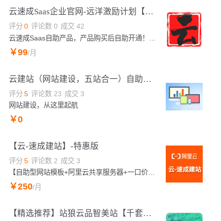
云速成Saas企业官网-远洋激励计划【内部专用勿拍*新用户上云】
评分
0
评论数
0
成交
42
云速成Saas自助产品，产品购买后自助开通！购买后查看订单：https://market.console.aliyun.com拥有自研“免登”对接，即使忘记账号密码也不怕。【内部专用勿拍*新用户上云】
￥
99
/月
云建站（网站建设，五站合一）自助建站-网站模版-自适应企业网站
评分
5
评论数
23
成交
3
网站建设，从这里起航
￥
0
【云-速成建站】-特惠版
评分
5
评论数
2
成交
3
【自助型网站模板+阿里云共享服务器+一口价全包含】阿里云精选产品，预置千套模板，覆盖全行业，模板随意切换，模板库地址：http://moban.wezhan.net（复制访问）。提供免费备案服务，5天无理由退款。可视化后台简单易维护；无需懂技术代码、傻瓜式填充，一键开通，即可创建pc站+手机站+微信站，会打字就能自己搭建自己专属网站。赠：阿里云SLL安全证书，免费协助备案、上线及推广等
￥
250
/月
【精选推荐】站狼云品智美站【千套模板】企业和个人品牌建站神器