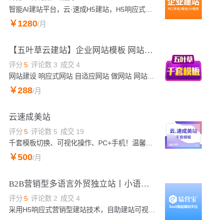
智能AI建站平台，云·速成H5建站，H5响应式企业官网建设推荐，自适应电脑平板手机，颠覆传统企业网站风格，打造完美的视觉效果。温馨提示：如您下单后无法找到管理入口，可进入微梦官网->https://www.71net.com（复制访问）->点击右上角(阿里云免登)->查看已购买的产品，如需帮助，请咨询客服。
￥
1280
/月
【五叶草云建站】企业网站模板 网站建设 网站设计 模板网站 企业官网
评分
5
评论数
3
成交
4
网站建设 响应式网站 自适应网站 做网站 网站建设 网站设计 网站公司 网站建设服务用心服务每一位用户|温馨提示：如您下单后无法找到管理站点【https://www.wuyecao.net（复制访问）进入五叶草官网→【点击右上角（阿里云免登）】→查看已购买产品（如遇问题，联系售后）】【该产品合适各个行业，多行业网站建设解决方案】
￥
288
/月
云速成美站
评分
5
评论数
5
成交
19
千套模板切换、可视化操作、PC+手机！温馨提示：即开即用，模板地址：https://moban.wezhan.cn/，操作教程请见帮助中心：https://help.aliyun.com/product/142528.html，咨询热线：0574-87120081
￥
500
/月
B2B营销型多语言外贸独立站丨小语种建站丨网站搭建
评分
5
评论数
2
成交
4
采用H5响应式营销型建站技术，自助建站可视化操作，PC网站可自动响应到谷歌AMP技术手机端；谷歌智能翻译137语言、免费模版任选和替换、免费服务器多节点覆盖。联系电话：4009030002 转10684