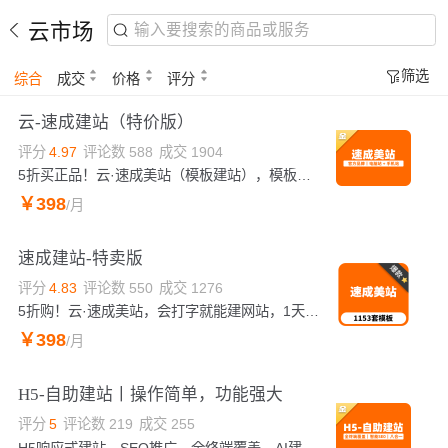
云市场
筛选
综合
成交
价格
评分
云-速成建站（特价版）
评分
4.97
评论数
588
成交
1904
5折买正品！云·速成美站（模板建站），模板库：http://aliyun.wezhan.cn ，支持免费试用，最快1天上线！
￥
398
/月
速成建站-特卖版
评分
4.83
评论数
550
成交
1276
5折购！云·速成美站，会打字就能建网站，1天上线！杭州-国内CDN、香港-海外CDN、配SSL证书。后台预制1153套模版。
￥
398
/月
H5-自助建站丨操作简单，功能强大
评分
5
评论数
219
成交
255
H5响应式建站，SEO推广，全终端覆盖，AI建站，多平台发布，模板库：http://www.shenliang.net/H5ZiZhuJianZhanMoBanKu