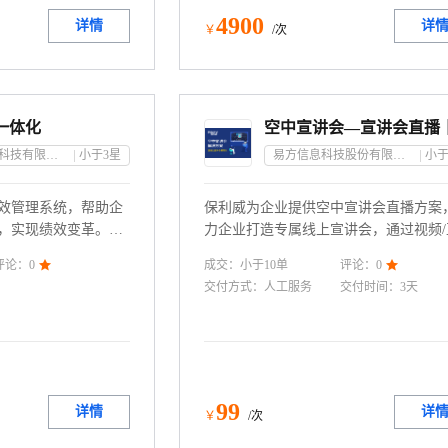
4900
详情
详
￥
/次
效一体化
森云（天津）科技有限公司
小于3
星
易方信息科技股份有限公司
小于
效管理系统，帮助企
保利威为企业提供空中宣讲会直播方案
，实现绩效变革。一
力企业打造专属线上宣讲会，通过视频/
手的开箱即用软件，企
传达企业文化，实现多终端同步宣讲，
成交：
小于10
单
评论：
0

评论：
0

360 评估、反馈和
提供在线网申渠道，让企业宣讲会更高
交付方式：
人工服务
交付时间：
3天
。
适用于【校园宣讲会】【企业宣讲会】
业双选会】【名企宣讲】【在线直播招
等场景。
99
详情
详
￥
/次