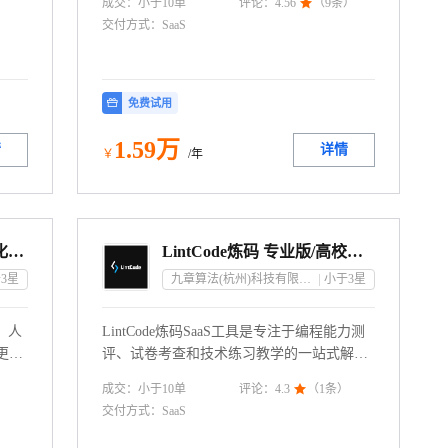
成交：
小于10
单
评论：
4.56

（
9
条）
保、考勤排班、绩效考核、培训管理、经理
交付方式：
SaaS
查询、人事分析等等。
免费试用
1
.59
万
情
详情
￥
/年
企业劳动用工风险防范与化解智能系统
LintCode炼码 专业版/高校版 编程考试面试系统（招聘/考试/教育）
3
星
九章算法(杭州)科技有限公司
小于3
星
，人
LintCode炼码SaaS工具是专注于编程能力测
更专
评、试卷考查和技术练习教学的一站式解决
方案，提供企业版与高校版双场景服务： 企
成交：
小于10
单
评论：
4.3

（
1
条）
业版服务场景：候选人招聘笔试、内部技术
交付方式：
SaaS
培训、员工能力考核 高校版教育场景：编程
课程教学、学员管理、在线编程考试、课后