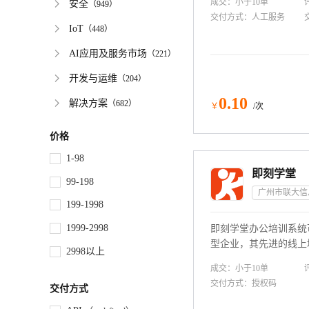
成交：
小于10
单
安全
（
949
）
效；支持多种发薪方式
交付方式：
人工服务
薪资发放；同时，提供
IoT
（
448
）
析，助力企业优化人力
AI应用及服务市场
管理系统，让HR工作
（
221
）
更智能、更精准。
开发与运维
（
204
）
0
.10
解决方案
（
682
）
￥
/次
价格
1-98
即刻学堂
99-198
199-1998
1999-2998
即刻学堂办公培训系统
型企业，其先进的线上
2998以上
工通过手机端即可随地
成交：
小于10
单
作为管理者能实追踪员
交付方式：
授权码
交付方式
训效果，助力培训真正落
年。