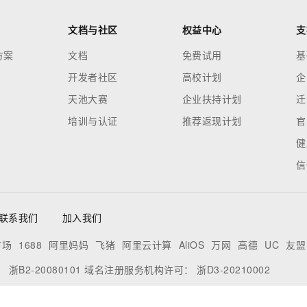
文档与社区
权益中心
支
方案
文档
免费试用
基
开发者社区
高校计划
企
天池大赛
企业扶持计划
迁
培训与认证
推荐返现计划
官
健
信
联系我们
加入我们
市场
1688
阿里妈妈
飞猪
阿里云计算
AliOS
万网
高德
UC
友盟
证：
浙B2-20080101
域名注册服务机构许可：
浙D3-20210002