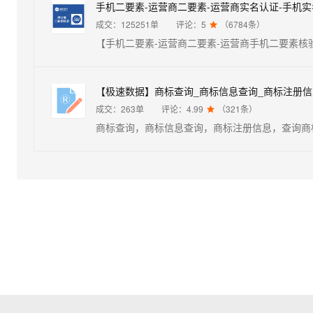
成交：
125251
单
评论：
5
（
6784
条）

成交：
263
单
评论：
4.99
（
321
条）
