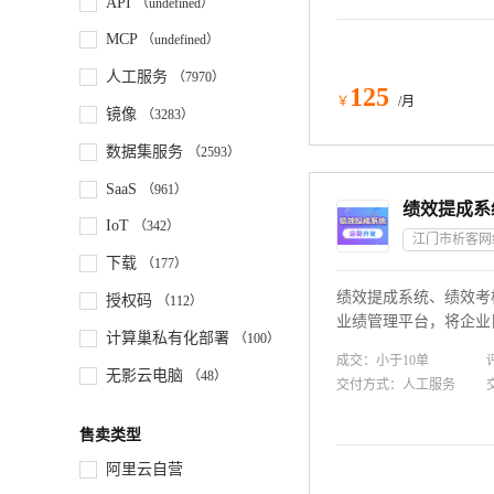
API
（undefined）
MCP
（undefined）
人工服务
（7970）
125
￥
/月
镜像
（3283）
数据集服务
（2593）
SaaS
（961）
IoT
（342）
下载
（177）
绩效提成系统、绩效考
授权码
（112）
业绩管理平台，将企业
计算巢私有化部署
（100）
合，驱动企业与员工一
成交：
小于10
单
无影云电脑
（48）
交付方式：
人工服务
售卖类型
阿里云自营