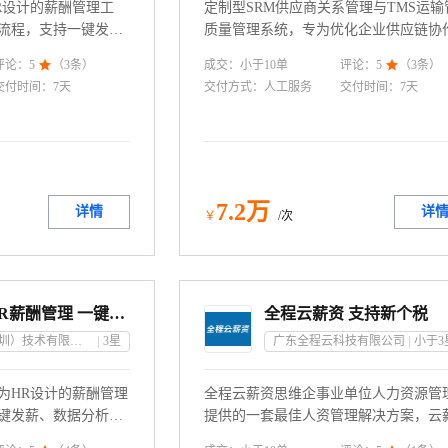
R设计的薪酬管理工
定制型SRM供应商关系管理与TMS运输
流程，支持一键发薪
质量管理系统，专为优化企业供应链协
R可以高效地进行薪资
物流效率而设计。SRM模块强化供应商
成交：
小于10
单
评论：
5

（
3
条）
评论：
5

（
3
条）
管理等工作，同时确
与管理，确保供应链稳定；TMS模块实
交付时间：
7天
交付方式：
人工服务
交付时间：
7天
性。一键发薪功能让
输流程可视化，降低成本并提升交付速
发放，大大提高了工作
结合先进的质量管理功能，我们提供一
还提供了丰富的数据
解决方案，助力企业精准把控供应链质
出更明智的薪酬决
提升整体运营效率，增强市场竞争力。
灵活可配，满足企业个性化需求。
7
.2
万
详情
详
￥
/次
智能薪酬 HR薪酬管理 一键发薪软件定制
全程云薪资 支持新个税
前云海会（深圳）技术有限公司
3
星
广东全程云科技有限公司
小于3
为HR设计的薪酬管理
全程云薪资思维企事业单位人力资源管
键发薪、数据分析于
提供的一套最佳人资管理解决方案，云
理薪资计算，精准高
涵盖了人事部门对员工任职到档案合同