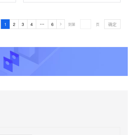
接劳动力市场中的企业与一线员工，实现降
本增效、满意合规
1
2
3
4
6
确定
到第
页