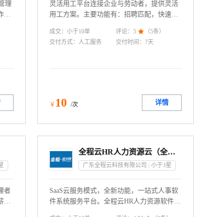
管理
灵活用工平台连接企业与劳动者，提供灵活
作与
用工方案。主要功能有：招聘匹配，快速找
沟通
到合适人才；人事管理，统一管理派遣员
成交：
小于10
单
评论：
5

（
5
条）
现运
工；任务管理，高效完成项目；评价与信用
交付方式：
人工服务
交付时间：
7天
度。
体系，了解双方能力；薪酬管理，安全支
站式
付，简化流程；合同管理，线上签署，方便
量，
管理。优势在于降低用工成本，提高用工效
系统
率。
10
情
详情
￥
/次
全程云HR人力资源云（全员人事工作平台）
星
广东全程云科技有限公司
小于3
星
理者
SaaS云服务模式，全新功能，一站式人事软
薪资
件系统服务平台。全程云HR人力资源软件涵
、薪
盖人事档案、人事合同、人事流程、薪资社