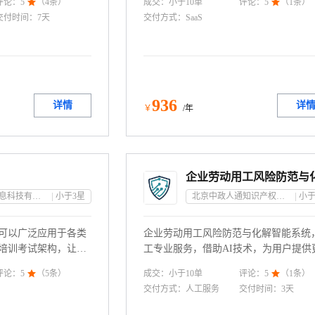
成交：
小于10
单
评论：
5

（
4
条）
评论：
5

（
1
条）
，一键操作即可完成
资社保生命周期的全面管理。
交付时间：
7天
交付方式：
SaaS
详尽的薪酬数据分
资源配置。智能薪酬
更轻松，企业薪酬管理
936
详情
详
￥
/年
广州市联大信息科技有限公司
小于3
星
北京中政人通知识产权有限公司
小于
可以广泛应用于各类
企业劳动用工风险防范与化解智能系统
培训考试架构，让员
工专业服务，借助AI技术，为用户提供
随地进行培训学习。
业的服务。
成交：
小于10
单
评论：
5

（
5
条）
评论：
5

（
1
条）
工培训状况，考察培
交付方式：
人工服务
交付时间：
3天
到实处。10元/人/