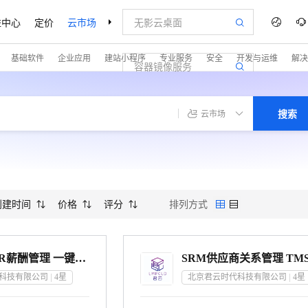
益中心
定价
云市场
合作伙伴
支持与服务
了解阿里云
基础软件
企业应用
建站小程序
专业服务
安全
开发与运维
解决
搜索
云市场
创建时间
价格
评分
排列方式
智能薪酬 HR薪酬管理 一键发薪软件定制
科技有限公司
4
星
北京君云时代科技有限公司
4
星