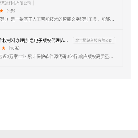
保芃达科技有限公司
（
1
条）

图片OCR（光学字符识别）是一款基于人工智能技术的智能文字识别工具，能够快速、准确地将图片、扫描文档或手写内容中的文字提取为可编辑的电子文本。通过深度学习算法优化，图片OCR在识别精度和速度上表现卓越，即使是低分辨率或倾斜变形的图片也能保持较高的识别率。无论是个人用户还是企业客户，都能通过该产品轻松实现文档数字化，减少人工录入成本，提高工作效率。
软著申请|加急软件著作权材料办理|加急电子版权代理|App上架版权|软著加急手机|web端网站软著|软件软著|...
北京酷站科技有限公司
5
（
10
条）

软件著作权登记,已服务近2万家企业,累计保护软件源代码3亿行,响应版权高质量发展需求,专业团队审核,24小时线上极速办理,价格透明，软件著作权登记担保申请，保拿证，保通过。不通过可以全额退款。提交中国版权保护中心是国家版权登记机构,我国唯一的软件著作权登记、著作权质权登记机构,提供版权鉴定、监测维权、版权等专业服务，高企双软申报、学术加分、APP上架、投标资质、职称评定等申请必备。