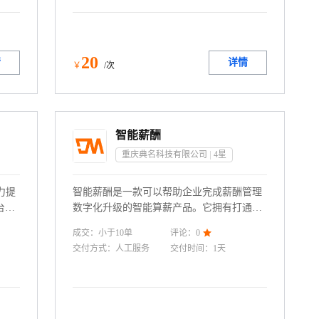
练习 双版本均支持20+主流编程语言测评，
配备智能防作弊功能，满足招聘选拔、教学
考核等场景的编程能力评估需求。
20
情
详情
￥
/次
智能薪酬
重庆典名科技有限公司
4
星
力提
智能薪酬是一款可以帮助企业完成薪酬管理
台，
数字化升级的智能算薪产品。它拥有打通钉
+运
钉核心算薪数据，支持多场景考勤算薪，算
成交：
小于10
单
评论：
0

学习解
薪公式自由搭配，算薪结果自动生成报表等
交付方式：
人工服务
交付时间：
1天
实
功能，同时拥有创新AI能力，让算薪结果更
，酷
准确。
方法