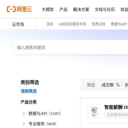
大模型
产品
解决方案
文档与社区
权
云市场
活动
AI应用及服务市场
免费试用
数据与API
类别筛选
筛选
成交数
清除筛选
产品分类
数据与API
（
11207
）
北京君云时代
专业服务
（
4638
）