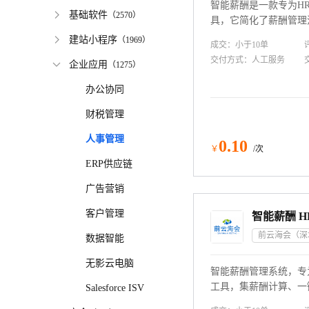
智能薪酬是一款专为H
基础软件
（
2570
）
具，它简化了薪酬管理
功能。通过该系统，H
建站小程序
（
1969
）
成交：
小于10
单
计算、个税处理、社保
交付方式：
人工服务
企业应用
（
1275
）
保数据的准确性和及时
HR能够轻松完成薪资
办公协同
效率。此外，智能薪酬
分析工具，助力企业做
财税管理
策。
人事管理
0
.10
￥
/次
ERP供应链
广告营销
客户管理
数据智能
无影云电脑
智能薪酬管理系统，专
工具，集薪酬计算、一
Salesforce ISV
一体。该系统自动化处