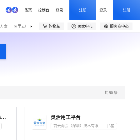
备案
控制台
登录
注册
登录
注册
方案
阿里云精选
伙伴招募
购物车
买家中心
服务商中心



共
90
条
SRM供应商关系管理 TMS运输管理 质量管理系统定制
灵活用工平台
前云海会（深圳）技术有限公司
3
星