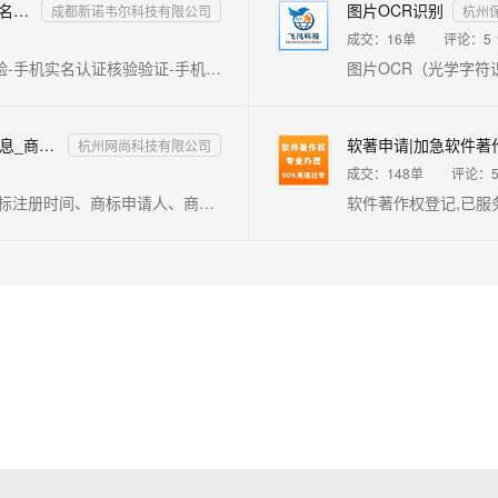
手机二要素-运营商二要素-运营商实名认证-手机实名认证-手机号核验验证
图片OCR识别
成都新诺韦尔科技有限公司
杭州
成交：
16
单
评论：
5
【手机二要素-运营商二要素-运营商手机二要素核验-手机实名认证核验验证-手机号核验验证】传入姓名、手机号码，校验此两项是否一致，支持三网（移动、电信、联通）。官方权威数据，仅供高质接口，实时校验结果，可支持高并发，24h技术专家在线对接。口碑商家◆品质保障◆金牌售后
【极速数据】商标查询_商标信息查询_商标注册信息_商标查询API_商标API查询_商标注册查询
杭州网尚科技有限公司
成交：
148
单
评论：
商标查询，商标信息查询，商标注册信息，查询商标注册时间、商标申请人、商标国际分类、商标申请号、商标代理机构等信息。