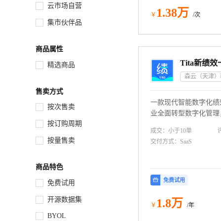
云市场自营
1
.38
万
￥
/次
集市伙伴品
商品属性
Tita新绩
精选商品
售卖方式
一款现代智能数字化绩
按次售卖
业全面转型数字化管理
按订购周期
款让 HR 可以轻松上
成交：
小于10
单
业员工工作执行，绩效、
按量售卖
交付方式：
SaaS
职业发展的一体化平台
商品特色
免费试用
免费试用
开源数据集
1
.8
万
￥
/年
BYOL