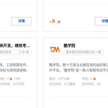
9
详情
详
￥
/月
绩效提成系统开发，绩效考核定制，工资核算软件制作，业绩管理平台搭建【绩效提成系统】
酷学院
江门市析客网络科技有限公司
小于3
星
重庆典名科技有限公司
4
星
核、工资核算软件、
酷学院，数十万家企业都在用的组织能
目标与绩效提成相融
升平台。“酷学院”是一款AI智能培训平
体共赢
为企事业客户提供“SaaS软件+精品内容
成交：
小于10
单
评论：
5

（
1
条）
评论：
0

营服务”三位一体的数字化企业培训与
交付时间：
30工作日
交付方式：
人工服务
交付时间：
1天
决方案。基于酷渲科技自身培训的成功
践、服务5000+家付费客户的经验沉淀
学院提炼出了一套高效的企业组织学习
论“酷绚五环”。