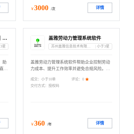
3000
情
详情
￥
/次
空中宣讲会—宣讲会直播｜企业直播双选会｜在线直播招聘｜名企宣讲会
盖雅劳动力管理系统软件
3
星
苏州盖雅信息技术有限公司
小于3
星
，助
盖雅劳动力管理系统软件帮助企业控制劳动
直播
力成本、提升工作效率并避免合规风险。以
同时
“自动化平台”为基础，为劳动密集型大型企
成交：
小于10
单
评论：
0

效，
业集团提供管理平台工具解决了效率与准确
交付方式：
授权码
【企
度的问题，降本增效。盖雅工场专注于解决
聘】
企业在劳动用工方面的四大问题：「需要多
少人」实际多少人」干得怎么样」怎样找到
人」，利用科技手段预测劳动力需求并排
班，优化调度劳动力安排并补充灵活劳动
力，管理多样化劳动力队伍的出勤与时间，
360
情
详情
￥
/年
分析并提升劳动力效率与销售效能，同时连