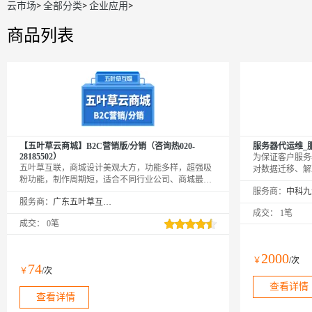
云市场
>
全部分类
>
企业应用
>
商品列表
【五叶草云商城】B2C营销版/分销（咨询热020-
服务器代运维_
28185502）
为保证客户服务
五叶草互联，商城设计美观大方，功能多样，超强吸
对数据迁移、解
粉功能，制作周期短，适合不同行业公司、商城最快
数据库设置、网
10-20个工作日轻松搞定！一站包括微商城，电脑商
服务商：
一系列服务器运
服务商：
广东五叶草互联网科技有限公司
城，手机商城。支持按需定制。
月、包年服务。
成交：
1笔
成交：
0笔
2000
￥
/次
74
￥
/次
查看详情
查看详情