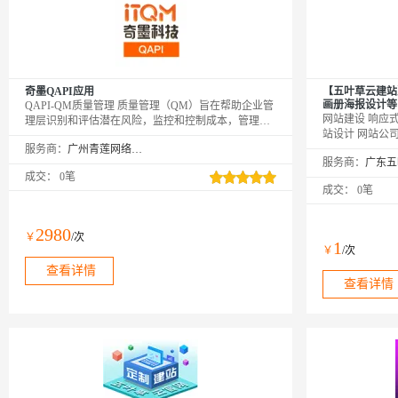
奇墨QAPI应用
【五叶草云建站
画册海报设计等（服
QAPI-QM质量管理 质量管理（QM）旨在帮助企业管
网站建设 响应式
理层识别和评估潜在风险，监控和控制成本，管理产
站设计 网站公
品和服务的生命周期，收集和分析质量数据，并为决
服务商：
广州青莲网络科技有限公司
温馨提示：如您
策提供依据。QM的功能特点可以帮助企业管理层更
服务商：
【https://ww
好地了解和掌握企业运营的情况，及时发现和解决问
成交：
0笔
网→【点击右上
题，提高企业的管理水平和运营效率，从而实现目标
成交：
0笔
品（如遇问题，
的效益，提高企业的竞争力。
业，多行业网站
2980
￥
/次
1
￥
/次
查看详情
查看详情