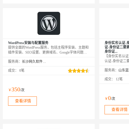
WordPress安装与配置服务
身份实名认证-
证-身份证二要
提供全面的WordPress服务，包括主程序安装、主题和
身份证...
插件安装、SEO设置、更换域名、Google字体问题、
【身份实名认证
增加视频播放功能等
认证-身份证二
服务商：
长沙网久软件有限公司
证-身份证实名
服务商：
成交：
0笔
一致，并且返回
别，籍贯、出生
成交：
12笔
时联网公安核查
别等保安全、更
350
￥
/次
险公司、银行使
0
￥
/次
查看详情
查看详情