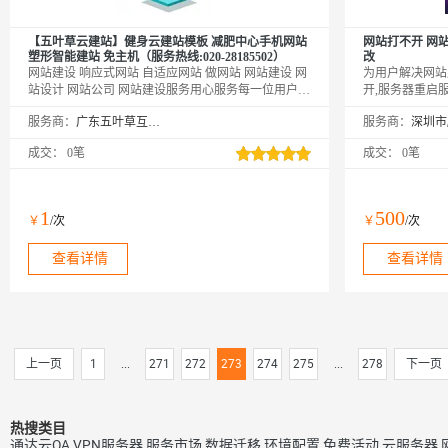
【五叶草云建站】健身云建站模板 减肥中心手机网站
网站打不开 网
塑形智能建站 免主机（服务热线:020-28185502）
改
网站建设 响应式网站 自适应网站 做网站 网站建设 网
为用户解决网站
站设计 网站公司 网站建设服务用心服务每一位用户|
开,服务器重启服
温馨提示：如您下单后无法找到管理站点
无法连接,数据
服务商：
广东五叶草互联网科技有限公司
服务商：
【https://www.wuyecao.net（复制访问）进入五叶草官
题排查,网站中
网→【点击右上角（阿里云免登）】→查看已购买产
成交：
0笔
成交：
0笔
品（如遇问题，联系售后）】【该产品合适各个行
业，多行业网站建设解决方案】
1
500
￥
/次
￥
/次
查看详情
查看详情
上一页
1
...
271
272
273
274
275
...
278
下一页
热搜类目
通达云OA
VPN服务器
服务市场
数据迁移
环境配置
免费活动
云服务器