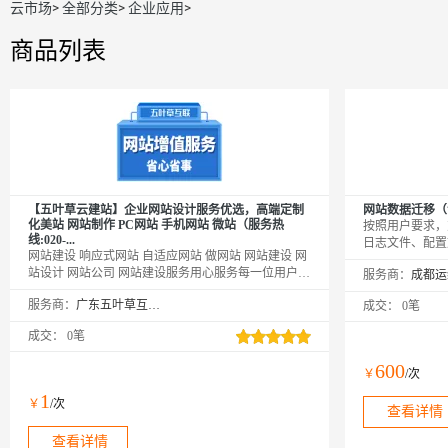
云市场
>
全部分类
>
企业应用
>
商品列表
【五叶草云建站】企业网站设计服务优选，高端定制
网站数据迁移（包
化美站 网站制作 PC网站 手机网站 微站（服务热
按照用户要求，
线:020-...
日志文件、配置
网站建设 响应式网站 自适应网站 做网站 网站建设 网
及迁移到新的云
站设计 网站公司 网站建设服务用心服务每一位用户|
服务商：
温馨提示：如您下单后无法找到管理站点
服务商：
广东五叶草互联网科技有限公司
成交：
0笔
【https://www.wuyecao.net（复制访问）进入五叶草官
网→【点击右上角（阿里云免登）】→查看已购买产
成交：
0笔
品（如遇问题，联系售后）】【该产品合适各个行
业，多行业网站建设解决方案】
600
￥
/次
1
￥
/次
查看详情
查看详情