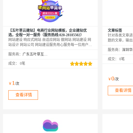
【五叶草云建站】电商行业网站模板，企业建站优
文章标签
选，全程一对一服务（服务热线:020-28185502）
针对各类文章进
网站建设 响应式网站 自适应网站 做网站 网站建设 网
题的文章，输出
站设计 网站公司 网站建设服务用心服务每一位用户|
于个性化推荐、
温馨提示：如您下单后无法找到管理站点
服务商：
景。
服务商：
广东五叶草互联网科技有限公司
【https://www.wuyecao.net（复制访问）进入五叶草官
成交：
0笔
网→【点击右上角（阿里云免登）】→查看已购买产
成交：
0笔
品（如遇问题，联系售后）】【该产品合适各个行
业，多行业网站建设解决方案】
0
￥
/次
1
￥
/次
查看详情
查看详情