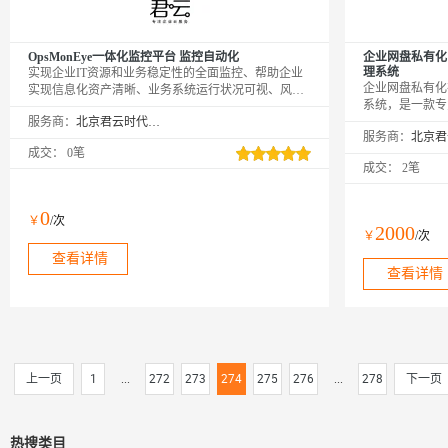
OpsMonEye一体化监控平台 监控自动化
企业网盘私有化
理系统
实现企业IT资源和业务稳定性的全面监控、帮助企业
企业网盘私有化
实现信息化资产清晰、业务系统运行状况可视、风险
系统，是一款专
故障及时发现。
服务商：
北京君云时代科技有限公司
决方案。它通过
服务商：
的视频、图片等
成交：
0笔
在提升企业文件
成交：
2笔
0
￥
/次
2000
￥
/次
查看详情
查看详情
上一页
1
...
272
273
274
275
276
...
278
下一页
热搜类目