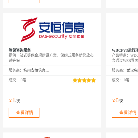
等保咨询服务
WDCPV3运行环境（
提供一站式等保合规建设方案，保姆式服务助您放心
产品特点：WDCP是W
过等保
套通过WEB界面
以及虚拟主机的
服务商：
杭州安恒信息技术有限公司
服务商：
我们的网站服务
成交：
0笔
成交：
0笔
1
0
￥
/次
￥
/次
查看详情
查看详情