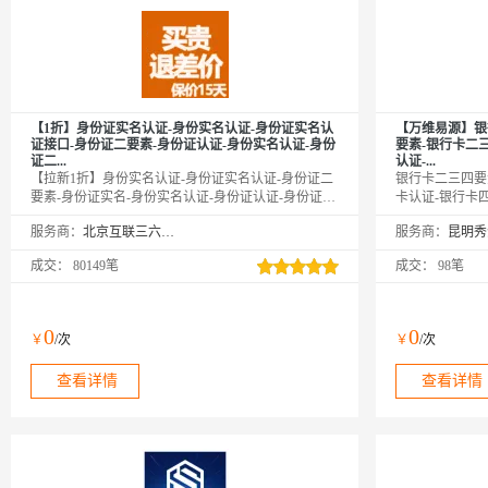
【1折】身份证实名认证-身份实名认证-身份证实名认
【万维易源】银
证接口-身份证二要素-身份证认证-身份实名认证-身份
要素-银行卡二
证二...
认证-...
【拉新1折】身份实名认证-身份证实名认证-身份证二
银行卡二三四要
要素-身份证实名-身份实名认证-身份证认证-身份证认
卡认证-银行卡
证-身份证核验-身份实名认证-实名认证接口-身份实名
要素（银行卡号
服务商：
北京互联三六五科技有限公司
服务商：
验证-实名认证-身份实名认证-身份证实名认证接口-身
名、身份证号）
份证二要素核验-身份实名认证-身份证实名-身份实名
号、手机号），
成交：
80149笔
成交：
98笔
认证，输入姓名、身份证号，校验此两项是否匹配，
持多种银行卡类
同时解析生日、性别、籍贯等信息。全实时优质接
服务等。提供全
口，直连官方权威核验，支持中国香港、中国澳门、
解决问题。直连
中国台湾。咨询客服，新用户享5折优惠！
缓存，毫秒级响
0
0
￥
/次
￥
/次
查看详情
查看详情