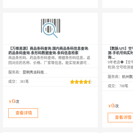
【万维易源】商品条码查询-国内商品条码信息查询-
【数脉API】
药品条码查询-条形码数据查询-条码信息检索
测-手机号码实
询-...
商品条形码、药品条形码查询，根据条形码信息，返
9年老店◆【空
回对应的名称、价格、厂家等信息。能实现来源可
检测-空号检测
查、去向可追，有效控制产品质量安全风险，保障消
服务商：
昆明秀派科技有限公司
询-空号状态查
费者权益。【注：条码查询接口，目前支持69开头的
服务商：
过手机号码查询
13或069开头的14位国内商品】
成交：
381笔
号、停机、库无
成交：
708笔
商接口，非缓存
商家◆精益求精
金牌服务商
0
￥
/次
0
￥
/次
查看详情
查看详情