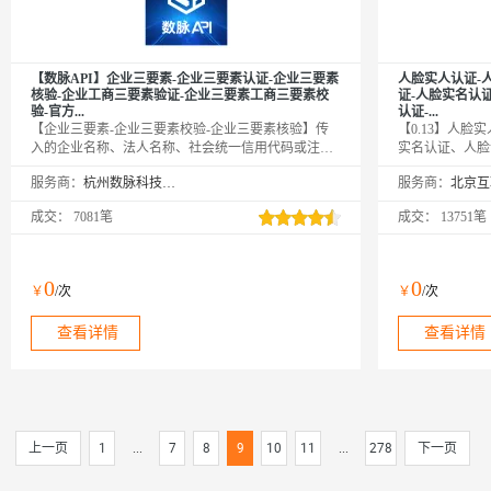
【数脉API】企业三要素-企业三要素认证-企业三要素
人脸实人认证-
核验-企业工商三要素验证-企业三要素工商三要素校
证-人脸实名认证
验-官方...
认证-...
【企业三要素-企业三要素校验-企业三要素核验】传
【0.13】人
入的企业名称、法人名称、社会统一信用代码或注册
实名认证、人脸
号，校验此三项是否一致。官方权威数据，仅供高质
身、人脸身份证
服务商：
杭州数脉科技有限公司
服务商：
接口，实时校验结果，可支持高并发，24h技术专家在
三要素、人证合
线对接。为上万家企事业提供年均超100亿次调用服
比、实人认证。
成交：
7081笔
成交：
13751笔
务，欢迎采购咨询享5折优惠！9年老店◆口碑商家◆
权威系统对比。
精益求精◆品质保障◆金牌售后—阿里云6星级金牌服
务商
0
0
￥
/次
￥
/次
查看详情
查看详情
上一页
1
...
7
8
9
10
11
...
278
下一页