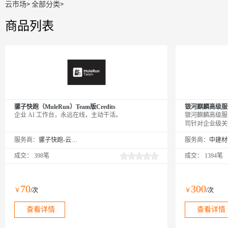
云市场
>
全部分类
>
商品列表
骡子快跑（MuleRun）Team版Credits
银河麒麟高级服
企业 AI 工作台，永远在线，主动干活。
银河麒麟高级服
司针对企业级关
据、工业互联网
服务商：
骡子快跑-云市场精选店
服务商：
能、扩展性和实
的提供内生本质
成交：
398笔
成交：
1394笔
化、高性能、易
70
300
￥
/次
￥
/次
查看详情
查看详情