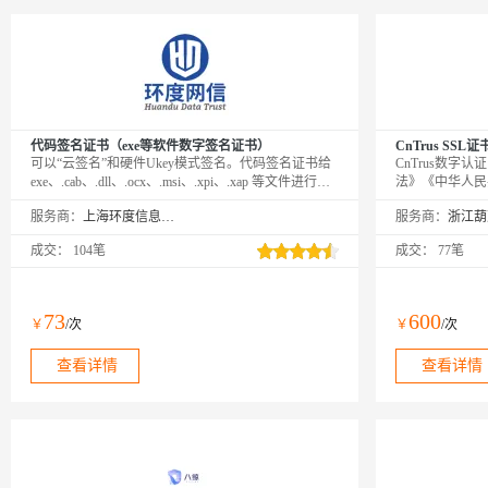
代码签名证书（exe等软件数字签名证书）
CnTrus SSL证
可以“云签名”和硬件Ukey模式签名。代码签名证书给
CnTrus数字
exe、.cab、.dll、.ocx、.msi、.xpi、.xap 等文件进行数
法》《中华人民
字签名，支持 SHA1 和 SHA256 双签名算法，主要的
的数字认证根证
服务商：
上海环度信息科技有限公司
服务商：
代码签名证书品牌有 DigiCert、GlobalSign、
根证书支持所有
Comodo/Sectigo、Certum 等，可以申请个人版代码签
成交：
104笔
成交：
77笔
名、普通OV代码签名证书以及EV扩展验证代码签名
证书。
73
600
￥
/次
￥
/次
查看详情
查看详情