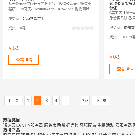
素-身份证实名
基于Uniapp进行开发的多平台（微信公众号、微信小
份证...
程序、H5网页、Android-App、IOS-App）购物商城，
9年老店【身份
拥有强大的店铺装修、自定义模板、路由同步、多端
身份实名认证-
服务商：
北京博智群英企业策划有限公司
支付（微信，支付宝）、多规格商品、运费模板、多
身份证实名认证
地区邮费、库存管理、全端分享等功能。提供全部
服务商：
成交：
0笔
证二要素-实名
Uniapp+后台无加密源代码
份证实名验证-
成交：
100239
证-身份证实名
认证-身份证二
1
￥
/次
二要素是否一致
方权威数据，拒
0
￥
/次
查看详情
查看详情
上一页
1
2
3
4
5
...
278
下一页
热搜类目
通达云OA
VPN服务器
服务市场
数据迁移
环境配置
免费活动
云服务器
热搜产品