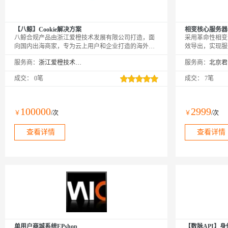
【八鲸】Cookie解决方案
相变核心服务器
八鲸合规产品由浙江爱橙技术发展有限公司打造，面
采用革命性相变
向国内出海商家，专为云上用户和企业打造的海外合
效导出，实现服
规解决方案服务提供围绕完整数据生命周期，同时满
统风冷，散热效率
服务商：
浙江爱橙技术发展有限公司
服务商：
足面向消费者、商家、平台、监管机构多方的合规解
超频运行，PUE
决方案/最佳实践。经过速卖通（Aliexpress）、
心等高密度算力
成交：
0笔
成交：
7笔
Lazada、Daraz、天猫海外等业务验证，具有扎实的技
计算性能。以液
术架构基础，以及卓越的产品设计表达能力，助力中
封闭循环系统实
国企业在海外市场能够安全高效的实现合规方案落
颈，可使处理器
地。
境，性能释放提
100000
2999
￥
/次
￥
/次
易等需要长期满
小时稳定输出。
查看详情
查看详情
收...
单用户商城系统EPshop
【数脉API】