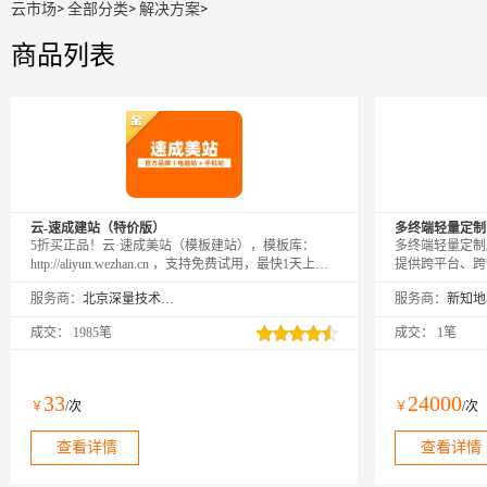
云市场
>
全部分类
>
解决方案
>
商品列表
云-速成建站（特价版）
多终端轻量定制
5折买正品！云·速成美站（模板建站），模板库：
多终端轻量定制
http://aliyun.wezhan.cn ，支持免费试用，最快1天上
提供跨平台、跨
线！
务。在当今多设
服务商：
北京深量技术有限公司
服务商：
碍流通和用户体
（如iOS、And
成交：
1985笔
成交：
1笔
视应用等多终端
设计和开发流程
来优质、高效、
33
24000
￥
/次
￥
/次
查看详情
查看详情