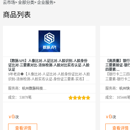
云市场
>
全部分类
>
企业服务
>
商品列表
【数脉API】人像比对-人证比对-人脸识别-人脸身份
【高质量】银行
证比对-三要素对比-活体检测-人脸对比实名认证-人脸
三要素验证-银
认证
四要素-...
9年老店◆【人像比对-人证比对-人脸身份证比对-人脸
【银行卡二三四
识别-活体检测-人脸实名认证-身份证三要素-实名】输
三要素-银行卡
入姓名、身份证号码和一张人脸照片，与专业数据进
行卡二要素-银
服务商：
杭州数脉科技有限公司
服务商：
行权威比对，返回比对分值。官方权威数据，仅供高
素-银行卡四要
质接口，实时校验结果，可支持高并发，24h技术专家
四要素-银行卡
成交：
53879笔
成交：
105446
在线对接。口碑商家◆品质保障◆金牌售后
行卡三要素认证
证-银行卡三要
行卡实名认证-
要素-银行卡四
0
0
￥
/次
￥
/次
卡三要素-银行
银行卡三要素-银行
查看详情
查看详情