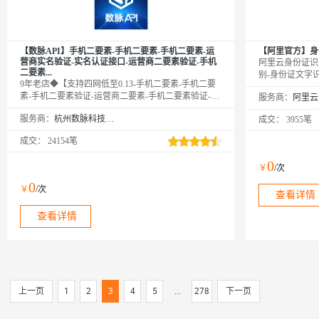
【数脉API】手机二要素-手机二要素-手机二要素-运
【阿里官方】身
营商实名验证-实名认证接口-运营商二要素验证-手机
阿里云身份证识
二要素...
别-身份证文字
9年老店◆【支持四网低至0.13-手机二要素-手机二要
识别、生僻字识
素-手机二要素验证-运营商二要素-手机二要素验证-手
服务商：
件、翻拍检测，
机二要素核验-手机实名认证核验验证-手机号核验验
强、人像检测等
服务商：
杭州数脉科技有限公司
成交：
3955笔
证】传入姓名、手机号码，校验此两项是否一致，支
名、性别、出生
持三网（移动、电信、联通）。官方权威数据，仅供
支持base64
成交：
24154笔
高质接口，实时校验结果，可支持高并发，24h技术专
PNG、JPG、JP
家在线对接。口碑商家◆品质保障◆金牌售后—阿里
0
￥
/次
云6星级金牌服务商
0
￥
/次
查看详情
查看详情
上一页
1
2
3
4
5
...
278
下一页