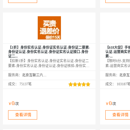
【1折】身份实名认证-身份证实名认证-身份证二要素-
【618大促】
身份证认证-身份实名认证-身份证实名认证接口-身份
认证-运营商实
证二...
素-...
【拉新1折】身份实名认证-身份证实名认证-身份证二
【限时6分-支
要素-身份实名认证-身份证认证-身份证核验-身份实名
素-运营商实名
认证-实名认证接口-身份实名验证-实名认证-身份实名
证-运营商二要
服务商：
北京互联三六五科技有限公司
服务商：
认证-身份证实名认证接口-身份证二要素核验-身份实
营商三要素-手
名认证-身份证实名-身份实名认证，⭐输入姓名、身份
要素核验-手机
成交：
75137笔
成交：
103187
证号，校验此两项是否匹配，同时解析生日、性别、
名认证-手机二
籍贯等信息。⭐全实时优质接口，直连官方权威核
要素-手机二要
验，支持中国香港、中国澳门、中国台湾。⭐咨询客
运营商二要素-
服，新用户享5折优惠！
电 【支持携号
0
0
￥
/次
￥
/次
二要素验证】
查看详情
查看详情