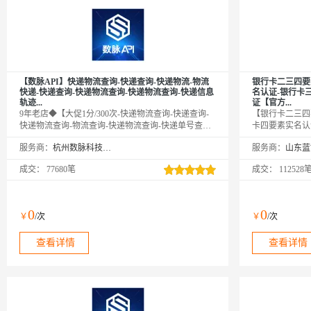
【数脉API】快递物流查询-快递查询-快递物流-物流
银行卡二三四要
快递-快递查询-快递物流查询-快递物流查询-快递信息
名认证-银行卡
轨迹...
证【官方...
9年老店◆【大促1分/300次-快递物流查询-快递查询-
【银行卡二三四
快递物流查询-物流查询-快递物流查询-快递单号查询-
卡四要素实名认
快递查询-快递物流查询-快递信息查询-快递查询-快递
要素实名认证】
服务商：
杭州数脉科技有限公司
服务商：
物流查询-物流记录跟踪查询接口】输入快递单号和快
证号是否一致，
递代号查询实时物流信息。该接口支持单号自动识
式】，支持所有
成交：
77680笔
成交：
112528
别，可查询国内外上千家物流快递公司的物流跟踪服
行】，并且返回
务，包括顺丰、圆通、申通、中通、韵达等主流快递
写，卡种类、卡
公司。欢迎新老客户采购咨询享5折优惠！
接口直连银联，
行级别安全、更
0
0
￥
/次
￥
/次
查看详情
查看详情