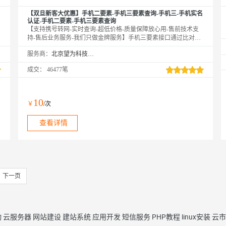
【双旦新客大优惠】手机二要素-手机三要素查询-手机三-手机实名
认证-手机二要素-手机三要素查询
【支持携号转网-实时查询-超低价格-质量保障放心用-售前技术支
持-售后业务服务-我们只做金牌服务】手机三要素接口通过比对姓
名、身份证号、手机号的一致性，核验用户身份信息的真伪。可同
服务商：
北京望为科技有限公司
时使用手机三要素实名接口与手机二要素实名接口。【手机三要素
实名认证-运营商实名认证-手机三要素-手机二要素实名-手机二要
成交：
46477笔
素-手机三要素核验-手机三要素-手机二要素-手机三要素-手机二要
素-手机三要素-手机三要素】
10
￥
/次
查看详情
下一页
动
云服务器
网站建设
建站系统
应用开发
短信服务
PHP教程
linux安装
云市