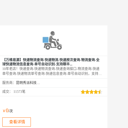
【万维易源】快递物流查询-快递物流-快递按次查询-物流查询-全
球快递物流信息查询-单号自动识别-支持顺丰...
10年老店！快递查询-快递物流查询-快递查询接口-物流查询-快递
单号查询-快递物流单号查询-快递信息查询-单号自动识别，支持国
内外1500多家快递物流公司，覆盖顺丰、韵达、中通、申通、圆
服务商：
昆明秀派科技有限公司
通、邮政、DHL、UPS、宅急送、德邦、百世、安捷、速通、天
天、京东、EMS等快递公司物流查询，与官网同步更新数据，及时
成交：
11573笔
提供物流最新状态。【注：中通/顺丰/跨越查询，需上传手机号后4
位！
0
￥
/次
查看详情