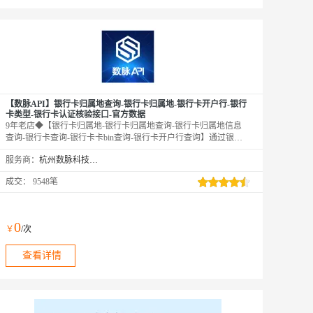
【数脉API】银行卡归属地查询-银行卡归属地-银行卡开户行-银行
卡类型-银行卡认证核验接口-官方数据
9年老店◆【银行卡归属地-银行卡归属地查询-银行卡归属地信息
查询-银行卡查询-银行卡卡bin查询-银行卡开户行查询】通过银行
卡号查询该银行卡详细信息，包括卡名称、银行卡卡种、卡品牌、
服务商：
杭州数脉科技有限公司
银行卡发卡行、编号以及归属地等信息，同时可校验银行卡真伪。
直连官方数据，全实时核验，非缓存数据。口碑商家◆精益求精◆
成交：
9548笔
品质保障◆金牌售后—阿里云6星级金牌服务商
0
￥
/次
查看详情