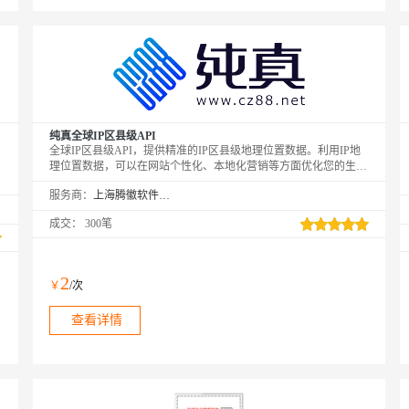
纯真全球IP区县级API
全球IP区县级API，提供精准的IP区县级地理位置数据。利用IP地
理位置数据，可以在网站个性化、本地化营销等方面优化您的生
意。纯真(CZ88.NET)始于2005年，专注于为广大开发者和企业提供
服务商：
上海腾徽软件科技有限公司
全方位的IP分析服务。
成交：
300笔
2
￥
/次
查看详情