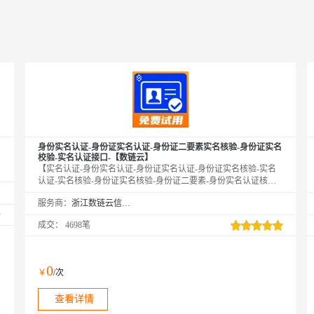
身份实名认证-身份证实名认证-身份证二要素实名核验-身份证实名
校验-实名认证接口-【数链云】
【实名认证-身份实名认证-身份证实名认证-身份证实名核验-实名
认证-实名核验-身份证实名核验-身份证二要素-身份实名认证核验-
身份证实名查询-身份证二要素验证】★输入姓名、身份证号，校
服务商：
浙江数链云信息技术有限公司
验此二要素是否一致，同时返回生日、性别、籍贯等信息。直连官
方数据，零缓存毫秒级响应，支持高并发，高质量接口。24h不间
成交：
4698笔
断运维，专业技术支持在线服务。——全品类接口专家
0
￥
/次
查看详情