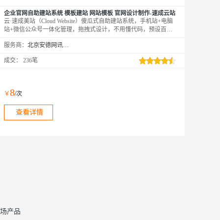
企业官网自助建站系统 模板建站 网站模板 官网设计制作-速成云站
云·速成美站（Cloud Website）傻瓜式自助建站系统，手机站+电脑
站+微信公众号一体化管理，拖拽式设计，不用懂代码，预设百余
行业1000余套企业网站模板自由切换，一站式服务，全程客服跟踪
服务商：
北京安德网讯科技有限公司
服务；模板选择地址：aliyun.010123456.com；24小时热线：
4009030002转13931
成交：
236笔
8
￥
/次
查看详情
场产品