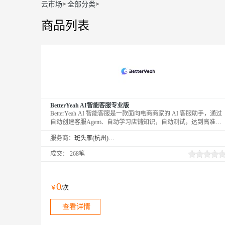
云市场
>
全部分类
>
商品列表
BetterYeah AI智能客服专业版
BetterYeah AI 智能客服是一款面向电商商家的 AI 客服助手，通过
自动创建客服Agent、自动学习店铺知识，自动测试，达到高准确
率后上线，高效实现高转化率。
服务商：
斑头雁(杭州)智能科技有限责任公司
成交：
268笔
0
￥
/次
查看详情