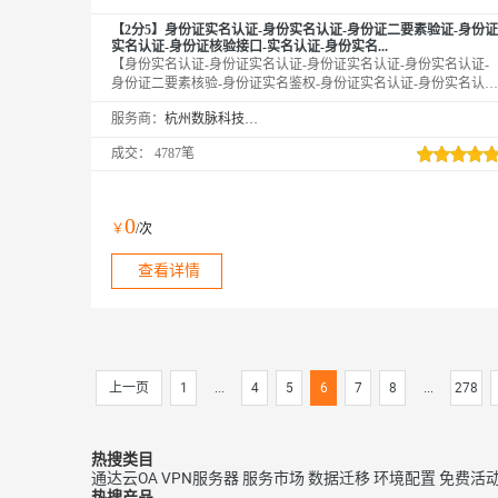
【2分5】身份证实名认证-身份实名认证-身份证二要素验证-身份证
实名认证-身份证核验接口-实名认证-身份实名...
【身份实名认证-身份证实名认证-身份证实名认证-身份实名认证-
身份证二要素核验-身份证实名鉴权-身份证实名认证-身份实名认
证】传入姓名、身份证号，校验此二要素是否一致，同时返回生
服务商：
杭州数脉科技有限公司
日、性别、籍贯等信息。官方权威数据，仅供高质接口，实时校验
结果，可支持高并发。年均超100亿次接口调用，欢迎采购咨询享5
成交：
4787笔
折优惠！诚信老店◆口碑商家◆精益求精◆品质保障◆金牌售后—
阿里云6星级金牌服务商
0
￥
/次
查看详情
上一页
1
...
4
5
6
7
8
...
278
热搜类目
通达云OA
VPN服务器
服务市场
数据迁移
环境配置
免费活
热搜产品