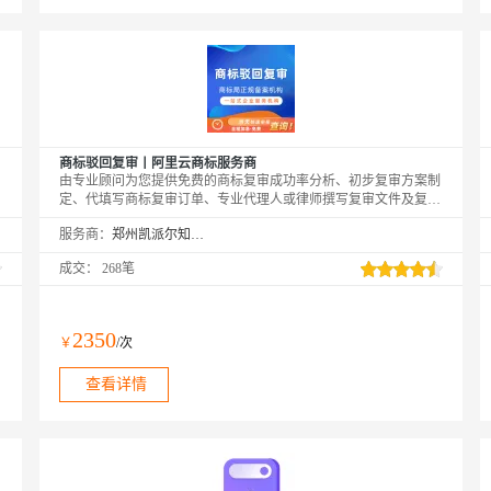
商标驳回复审丨阿里云商标服务商
由专业顾问为您提供免费的商标复审成功率分析、初步复审方案制
定、代填写商标复审订单、专业代理人或律师撰写复审文件及复审
理由等服务，您可在专业顾问的引导下快速完成商标驳回复审的申
服务商：
郑州凯派尔知识产权代理有限公司
请操作
成交：
268笔
2350
￥
/次
查看详情