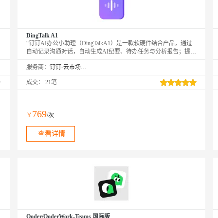
DingTalk A1
“钉钉AI办公小助理（DingTalkA1）是一款软硬件结合产品，通过
自动记录沟通对话，自动生成AI纪要、待办任务与分析报告；提升
日常办公/开会、销售/面试/客服等工作效率；同时企业版支持AI自
服务商：
钉钉-云市场精选店
动化工作流和设备管理平台，以后开会沟通，再也不用做会议纪要
了。
成交：
21笔
769
￥
/次
查看详情
Qoder/QoderWork-Teams 国际版