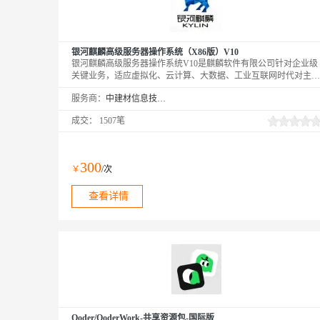
银河麒麟高级服务器操作系统（X86版）V10
银河麒麟高级服务器操作系统V10是麒麟软件有限公司针对企业级
关键业务，适应虚拟化、云计算、大数据、工业互联网时代对主机
系统可靠性、安全性、性能、扩展性和实时性等需求，依据
服务商：
中建材信息技术股份有限公司
CMMI5级标准研制的提供内生本质安全、云原生支持、自主平台
深入优化、高性能、易管理的新一代自主服务器操作系统。
成交：
1507笔
300
￥
/次
查看详情
Qoder/QoderWork-共享资源包-国际版