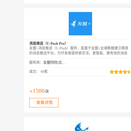
消息推送（U-Push Pro）
友盟+消息推送（U-Push）服务，是基于友盟+全域数据建立精准
的消息推送平台，为开发者提供更灵活、更智能、更有效的消息推
送方案，有效提升用户粘性，提高App活跃度。PS：购买成功后，
服务商：
友盟同欣(北京)科技有限公司
需要在友盟+激活页面https://account.umeng.com/activate进行绑定激
活才可以正常使用。
成交：
94笔
1500
￥
/次
查看详情