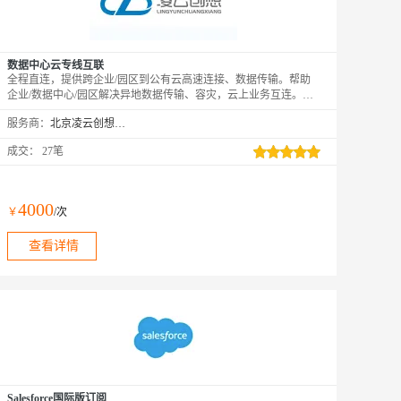
数据中心云专线互联
全程直连，提供跨企业/园区到公有云高速连接、数据传输。帮助
企业/数据中心/园区解决异地数据传输、容灾，云上业务互连。通
过企业云专线互联服务您可在公有云到企业/园区间建立一个专用
服务商：
北京凌云创想科技有限公司
数据连接，满足不断变化的需求，提高企业网络拓扑的灵活性和跨
网络通信的质量和安全性。
成交：
27笔
4000
￥
/次
查看详情
Salesforce国际版订阅