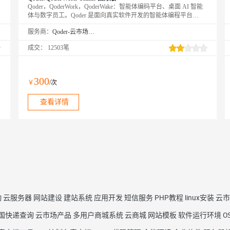
Qoder，QoderWork，QoderWake：智能体编码平台、桌面 AI 智能
体与数字员工。Qoder 是面向真实软件开发的智能体编程平台
（Agentic Coding Platform），提供 Desktop、JetBrains 插件、CLI、
服务商：
Qoder-云市场精选店
Mobile 和 Cloud Agents 等使用方式，让 Agent 自主完成从编码到交
付的全流程。QoderWork 是桌面 AI 智能体，将 Agent 能力从编程
成交：
12503笔
扩展到日常办公——自然语言描述需求，自动规划执行并输出专业
文档。QoderWake 是你的数字员工，各司其职、全天在线，设定规
则后自主开工，越用越懂你。
300
￥
/次
查看详情
动
云服务器
网站建设
建站系统
应用开发
短信服务
PHP教程
linux安装
云市
国快递查询
云市场产品
多用户商城系统
云商城
网站模板
软件运行环境
O