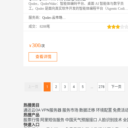
Qoder，QoderWake：智能体编码平台、桌面 AI 智能体与数字员
工。Qoder 是面向真实软件开发的智能体编程平台（Agentic Coding
Platform），提供 Desktop、JetBrains 插件、CLI、Mobile 和 Cloud
服务商：
Qoder-云市场精选店
Agents 等使用方式，让 Agent 自主完成从编码到交付的全流程。
QoderWake 是你的数字员工，各司其职、全天在线，设定规则后自
成交：
8208笔
主开工，越用越懂你。
300
￥
/次
查看详情
上一页
1
2
3
4
5
...
278
下一页
热搜类目
通达云OA
VPN服务器
服务市场
数据迁移
环境配置
免费活
热搜产品
股票行情
阿里短信服务
中国天气预报接口
人脸识别技术
全
快速入口