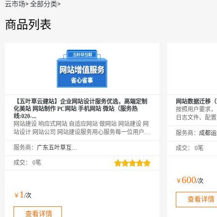
云市场
>
全部分类
>
商品列表
【五叶草云建站】企业网站设计服务优选，高端定制
网站数据迁移（包
化美站 网站制作 PC网站 手机网站 微站（服务热
按照用户要求，
线:020-...
日志文件、配置
网站建设 响应式网站 自适应网站 做网站 网站建设 网
及迁移到新的云
站设计 网站公司 网站建设服务用心服务每一位用户|
服务商：
温馨提示：如您下单后无法找到管理站点
服务商：
广东五叶草互联网科技有限公司
成交：
0笔
【https://www.wuyecao.net（复制访问）进入五叶草官
网→【点击右上角（阿里云免登）】→查看已购买产
成交：
0笔
品（如遇问题，联系售后）】【该产品合适各个行
业，多行业网站建设解决方案】
600
￥
/次
1
￥
/次
查看详情
查看详情