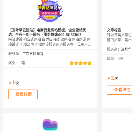
【五叶草云建站】电商行业网站模板，企业建站优
文章标签
选，全程一对一服务（服务热线:020-28185502）
针对各类文章进
网站建设 响应式网站 自适应网站 做网站 网站建设 网
题的文章，输出
站设计 网站公司 网站建设服务用心服务每一位用户|
于个性化推荐、
温馨提示：如您下单后无法找到管理站点
服务商：
景。
服务商：
广东五叶草互联网科技有限公司
【https://www.wuyecao.net（复制访问）进入五叶草官
成交：
0笔
网→【点击右上角（阿里云免登）】→查看已购买产
成交：
0笔
品（如遇问题，联系售后）】【该产品合适各个行
业，多行业网站建设解决方案】
0
￥
/次
1
￥
/次
查看详情
查看详情