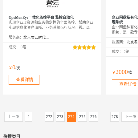
OpsMonEye一体化监控平台 监控自动化
企业网盘私有化
理系统
实现企业IT资源和业务稳定性的全面监控、帮助企业
企业网盘私有化
实现信息化资产清晰、业务系统运行状况可视、风险
系统，是一款专
故障及时发现。
服务商：
北京君云时代科技有限公司
决方案。它通过
服务商：
的视频、图片等
成交：
0笔
在提升企业文件
成交：
2笔
0
￥
/次
2000
￥
/次
查看详情
查看详情
上一页
1
...
272
273
274
275
276
...
278
下一页
热搜类目