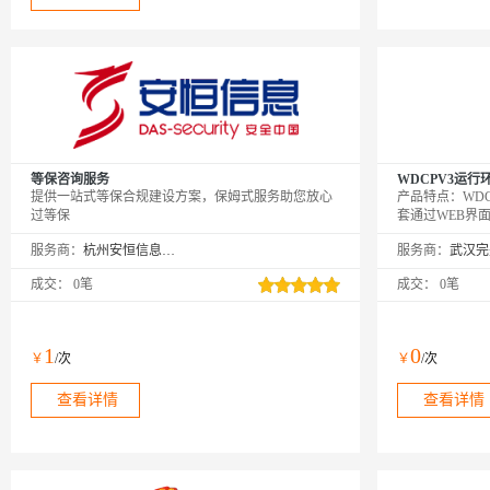
等保咨询服务
WDCPV3运行环境（
提供一站式等保合规建设方案，保姆式服务助您放心
产品特点：WDCP是W
过等保
套通过WEB界面
以及虚拟主机的
服务商：
杭州安恒信息技术有限公司
服务商：
我们的网站服务
成交：
0笔
成交：
0笔
1
0
￥
/次
￥
/次
查看详情
查看详情