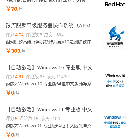
￥
70
/月
银河麒麟高级服务器操作系统（ARM版）V10
评分
4.74
评论数
5
成交
1394
银河麒麟高级服务器操作系统V10是麒麟软件有限公司针对企业级关键业务，适应虚拟化、云计算、大数据、工业互联网时代对主机系统可靠性、安全性、性能、扩展性和实时性等需求，依据CMMI5级标准研制的提供内生本质安全、云原生支持、自主平台深入优化、高性能、易管理的新一代自主服务器操作系统。
￥
300
/月
【自动激活】Windows 10 专业版 中文稳定版 2026年7月更新 v22H2 64位win10
评分
4.91
评论数
67
成交
11430
镜像为Windows 10 专业版64位中文版纯净系统，版本号22H2。本镜像为Win10自动激活版本，该Windows镜像集成云安全中心、云助手、云监控插件，完美兼容云服务器。根据使用反馈，目前Win10相比Win11更加稳定。
￥
0
/月
【自动激活】Windows 11 专业版 中文稳定版 2026年7月更新 64位 v24H2_win11 性能优化
评分
5
评论数
15
成交
2103
镜像为Windows 11 专业版64位中文版纯净系统，版本号24H2。本镜像为Win11自动激活版本，该Windows镜像集成云安全中心、云助手、云监控插件，完美兼容云服务器。系统针对windows11运行特性进行了优化，运行更佳流畅。在2025 年 10 月 14 日之后,Microsoft 将不再为 Windows 10 提供来自 Windows 更新的软件更新、技术协助或安全修补程序。推荐您尽快切换至windows11系统。
￥
0
/月