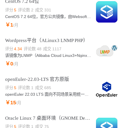
CentOS 7.2 64位
评分
5
评论数
2
成交
331
CentOS 7.2 64位，官方公共镜像，由Websoft9提供额外的快速响应式技术支持
￥
1
/月
Wordpress平台（ALinux3 LNMP PHP）
评分
4.34
评论数
48
成交
1117
该镜像为LNMP（Alibaba Cloud Linux3+Nginx+MySQL8.0+PHP8.5）+Wordpress架构，jemalloc优化内存管理，脚本菜单式添加Nginx虚拟主机绑定，并支持内网OSS备份功能
￥
0
/月
openEuler-22.03-LTS 官方原版
评分
5
评论数
1
成交
685
openEuler 22.03 LTS 面向不同场景采用统一的 Linux Kernel 5.10 内核，面向服务器、云计算、边缘计算和嵌入式实现了统一构建、统一 SDK、统一联接，方便开发者构建面向全场景的数字基础设施操作系统。
￥
15
/月
Oracle Linux 7 桌面环境（GNOME Desktop）
评分
5
评论数
1
成交
75