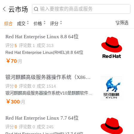
云市场
筛选
综合
成交
价格
评分
Red Hat Enterprise Linux 8.8 64位
评分
5
评论数
1
成交
313
Red Hat Enterprise Linux(RHEL)8.8 64位
￥
70
/月
银河麒麟高级服务器操作系统（X86版）V10
评分
0
评论数
0
成交
1514
银河麒麟高级服务器操作系统V10是麒麟软件有限公司针对企业级关键业务，适应虚拟化、云计算、大数据、工业互联网时代对主机系统可靠性、安全性、性能、扩展性和实时性等需求，依据CMMI5级标准研制的提供内生本质安全、云原生支持、自主平台深入优化、高性能、易管理的新一代自主服务器操作系统。
￥
300
/月
Red Hat Enterprise Linux 7.7 64位
评分
0
评论数
0
成交
245
Red Hat Enterprise Linux(RHEL)7.7 64位