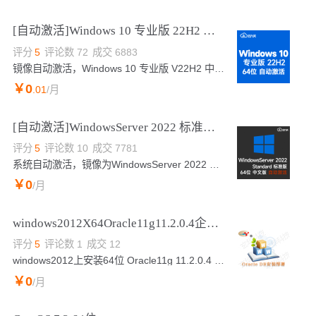
[自动激活]Windows 10 专业版 22H2 中文64位 稳定版 2026年7月更新 win10 19045.5198
评分
5
评论数
72
成交
6883
镜像自动激活，Windows 10 专业版 V22H2 中文64位 稳定版 OS内部版本为build 19045.5198，微软官方镜像，win10原生纯净版操作系统。已经安装阿里云云监控，云助手，云安全中心。根据大多数用户使用反馈，Windows10相对Windows 11更稳定。请放心使用。
￥
0
.01
/月
[自动激活]WindowsServer 2022 标准版V21H2(2026年7月更新)中文64位 内部版本20348
评分
5
评论数
10
成交
7781
系统自动激活，镜像为WindowsServer 2022 标准版 V21H2 中文64位纯净版操作系统，完美兼容云服务器。已安装云监控、云安全中心、云助手插件。已预装.net 3.5 Windows server 2022界面和Windows 11、Windows 10相似，此系统流畅稳定。已更新核心补丁。
￥
0
/月
windows2012X64Oracle11g11.2.0.4企业版
评分
5
评论数
1
成交
12
windows2012上安装64位 Oracle11g 11.2.0.4 购买镜像前请电询！
￥
0
/月