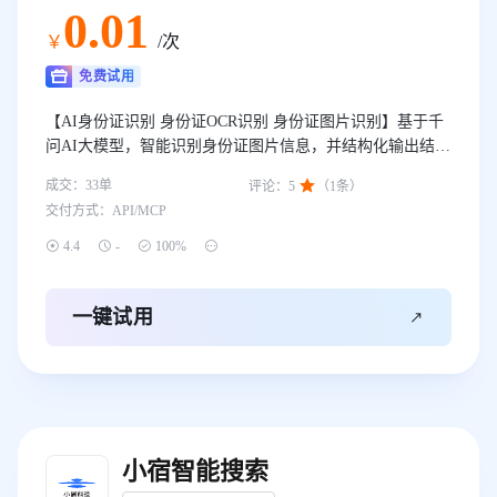
0
.01
￥
/次
免费试用
【AI身份证识别 身份证OCR识别 身份证图片识别】基于千
问AI大模型，智能识别身份证图片信息，并结构化输出结
果，准确率99.9%以上。—— 我们只做精品！

成交：
33
单
评论：
5
（
1
条）
交付方式：
API/MCP




4.4
-
100%

一键试用
小宿智能搜索