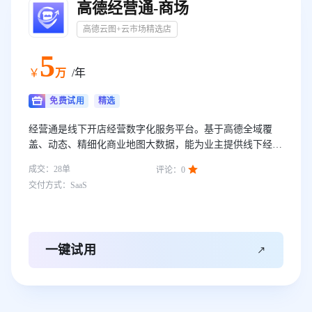
高德经营通-商场
高德云图+云市场精选店
5
￥
万
/年
免费试用
精选
经营通是线下开店经营数字化服务平台。基于高德全域覆
盖、动态、精细化商业地图大数据，能为业主提供线下经营
提供商业环境诊断服务，并结合高德生活服务平台链接到空

成交：
28
单
评论：
0
铺资源、旺铺装修、广告等。产品核心功能包括选址开店、
交付方式：
SaaS
门店经营、报告资讯等。帮助客户实现经营体检、抢占旺
铺、交易转化等核心价值。

一键试用