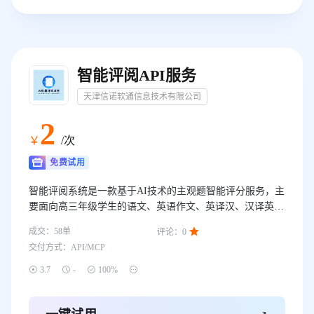
智能评阅API服务
天津信诺软通信息技术有限公司
2
￥
/次
免费试用
智能评阅系统是一款基于AI技术的主观题智能评分服务，主
要面向高三年级学生的语文、英语作文、英译汉、汉译英等
提醒批量评阅需求，支持手写体图片和纯文本等多种方式。

成交：
58
单
评论：
0
【目前支持题型】 中文作文：议论文、记叙文、散文等高
交付方式：
API/MCP
考常见文体 英文作文：英语书面表达 中译英/英译中：翻译
类主观题




3.7
-
100%