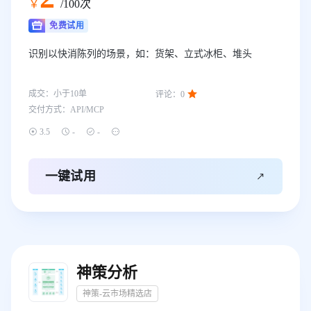
￥
/100次
免费试用
识别以快消陈列的场景，如：货架、立式冰柜、堆头

成交：
小于10
单
评论：
0
交付方式：
API/MCP




3.5
-
-

一键试用
神策分析
神策-云市场精选店