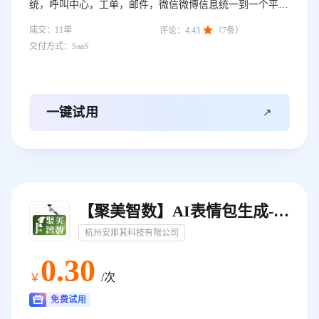
统，呼叫中心，工单，邮件，微信微博信息统一到一个平台
进行客服管理，同时提供多种条件触发策略，和客服流程设

成交：
11
单
评论：
4.43
（
7
条）
定，大幅度提升客服效率，用户满意度。
交付方式：
SaaS

一键试用
【聚美智数】AI表情包生成-图生表情包-表情包视频-人脸表情包生成
杭州安那其科技有限公司
0
.30
￥
/次
免费试用