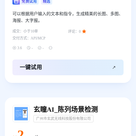
免费试用
精选
可以根据用户输入的文本和指令，生成精美的长图、多图、
海报、大字报。

成交：
小于10
单
评论：
0
交付方式：
API/MCP




3.6
-
-

一键试用
玄瞳AI_陈列场景检测
广州市玄武无线科技股份有限公司
2