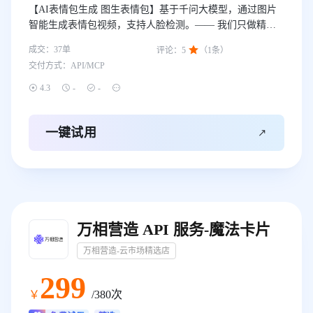
【AI表情包生成 图生表情包】基于千问大模型，通过图片
智能生成表情包视频，支持人脸检测。—— 我们只做精
品！

成交：
37
单
评论：
5
（
1
条）
交付方式：
API/MCP




4.3
-
-

一键试用
万相营造 API 服务-魔法卡片
万相营造-云市场精选店
299
￥
/380次