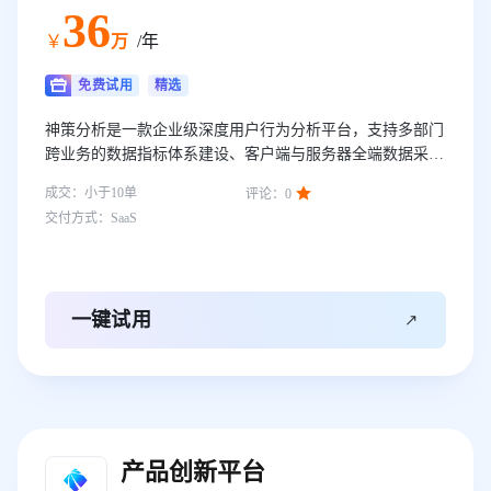
36
￥
万
/年
免费试用
精选
神策分析是一款企业级深度用户行为分析平台，支持多部门
跨业务的数据指标体系建设、客户端与服务器全端数据采集
和建模，并结合 AI 智能分析师提供秒级洞察与业务突破建

成交：
小于10
单
评论：
0
议，助力企业在营销、运营、产品及管理决策等场景快速发
交付方式：
SaaS
现增长机会，实现数据驱动价值最大化。

一键试用
产品创新平台