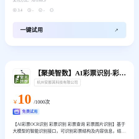
交付方式：
API/MCP




3.4
-
-

一键试用
【聚美智数】AI彩票识别-彩票OCR识别-彩票图片识别
杭州安那其科技有限公司
10
￥
/1000次
免费试用
【AI彩票OCR识别 彩票识别 彩票查询 彩票图片识别】基于
大模型的智能识别接口，可识别彩票结构及内容信息，结构
化输出识别结果，支持快乐8、双色球、福彩3D、超级大乐