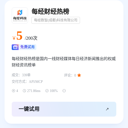
每经财经热榜
每经数智(成都)科技有限公司
5
￥
/200次
免费试用
每经财经热榜是国内一线财经媒体每日经济新闻推出的权威
财经资讯榜单

成交：
339
单
评论：
0
交付方式：
API/MCP




4
271.86ms
100%

一键试用