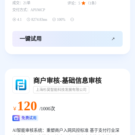

成交：
21
单
评论：
5
（
1
条）
透等类型。—— 我们只做精品！
交付方式：
API/MCP




4.1
8274.83ms
100%

一键试用
商户审核-基础信息审核
上海杉昊智能科技发展有限公司
120
￥
/1000次
免费试用
AI智能审核系统：重塑商户入网风控标准 基于支付行业深