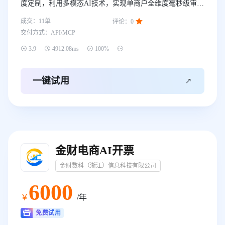
度定制，利用多模态AI技术，实现单商户全维度毫秒级审
核。全要素识别：精准提取证照、合同及门头中的文字、人

成交：
11
单
评论：
0
脸与场景信息。智能匹配：依托行业知识库，自动校验文件
交付方式：
API/MCP
类型合规性。该标准化流程不仅统一了执行标准，更节约
90%培训成本，打造高效、精准的商户入网风控新标杆。




3.9
4912.08ms
100%

一键试用
金财电商AI开票
金财数科（浙江）信息科技有限公司
6000
￥
/年
免费试用