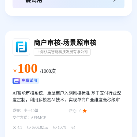

一键试用
商户审核-场景照审核
上海杉昊智能科技发展有限公司
100
￥
/1000次
免费试用
AI智能审核系统：重塑商户入网风控标准 基于支付行业深
度定制，利用多模态AI技术，实现单商户全维度毫秒级审
核。智能场景校验：确保门头、合影与经营场所的影像逻辑

成交：
小于10
单
评论：
0
一致，经营类型与经营场所符合。该标准化流程不仅统一了
交付方式：
API/MCP
执行标准，更节约90%培训成本，打造高效、精准的商户入
网风控新标杆。




4.1
6306.02ms
100%