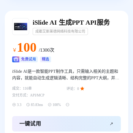
iSlide AI 生成PPT API服务
成都艾斯莱德网络科技有限公司
100
￥
/1300次
免费试用
精选
iSlide AI是一款智能PPT制作工具，只需输入相关的主题和
内容，就能自动生成逻辑清晰、结构完整的PPT大纲，并智
能推荐高质量模板样式。在此基础上，我们推出了生成与拼

成交：
116
单
评论：
0
接PPT的API接口，为企业提供一套更高效、更专业的专属
交付方式：
API/MCP
PPT解决方案，提升演示效率，为企业发展注入新动力。




3.3
85.83ms
100%

一键试用