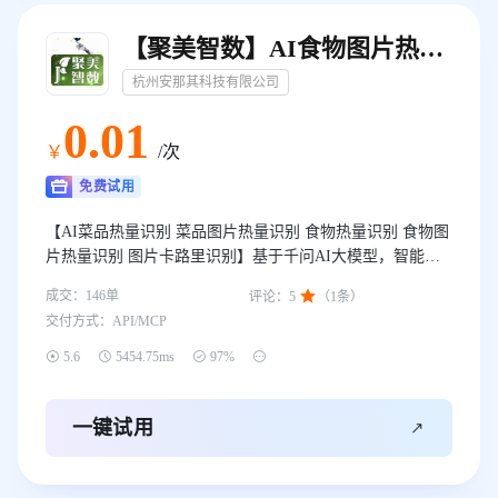
【聚美智数】AI食物图片热量识别-菜品图片热量识别-菜品热量识别-食物热量识别-食物卡路里识别-图片热量...
杭州安那其科技有限公司
0
.01
￥
/次
免费试用
【AI菜品热量识别 菜品图片热量识别 食物热量识别 食物图
片热量识别 图片卡路里识别】基于千问AI大模型，智能识
别图片中的菜品热量，可支持多菜品识别。—— 我们只做

成交：
146
单
评论：
5
（
1
条）
精品！
交付方式：
API/MCP




5.6
5454.75ms
97%

一键试用