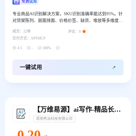
免费试用
专业商品AI识别解决方案，SKU识别准确率能达到95%。针
对货架陈列、层面排面、价格价签、缺货、堆放等多维度识
别，提供线下门店执行检查、动作合规性判定、陈列规范等

成交：
22
单
评论：
0
多种场景的AI识别能力，解决品牌执行、门店管理过程的执
交付方式：
API/MCP
行落地、真实数据校验等问题。服务快消品牌及零售连锁门
店品牌。




4.5
-
100%

一键试用
【万维易源】ai写作-精品长文一键写作-创意写作-智能文案生成-AI文本创作-自动化文章生成-ai人工智能
昆明秀派科技有限公司
0
.20