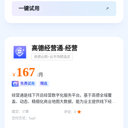

一键试用
高德经营通-经营
高德云图+云市场精选店
167
￥
/月
免费试用
精选
经营通是线下开店经营数字化服务平台。基于高德全域覆
盖、动态、精细化商业地图大数据，能为业主提供线下经营
提供商业环境诊断服务，并结合高德生活服务平台链接到空

成交：
37
单
评论：
0
铺资源、旺铺装修、广告等。产品核心功能包括选址开店、
交付方式：
SaaS
门店经营、报告资讯等。帮助客户实现经营体检、抢占旺
铺、交易转化等核心价值。