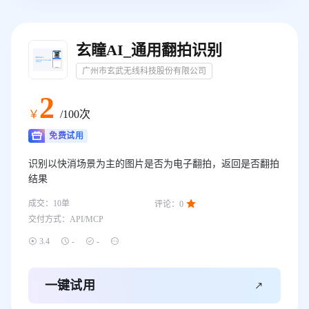
玄瞳AI_通用翻拍识别
广州市玄武无线科技股份有限公司
2
￥
/100次
免费试用
识别以快消场景为主的图片是否为电子翻拍，返回是否翻拍
结果

成交：
10
单
评论：
0
交付方式：
API/MCP




3.4
-
-

一键试用