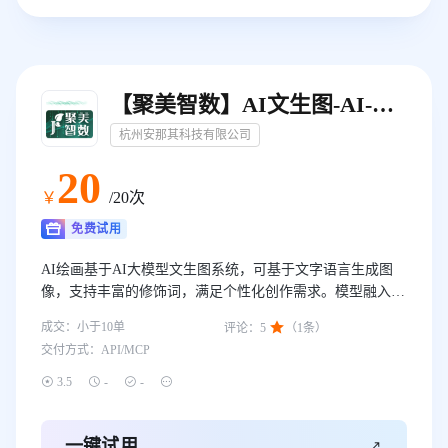
【聚美智数】AI文生图-AI-文生图-文图
杭州安那其科技有限公司
20
￥
/20次
免费试用
AI绘画基于AI大模型文生图系统，可基于文字语言生成图
像，支持丰富的修饰词，满足个性化创作需求。模型融入语
言、视觉、跨模态等多源知识，参数规模达数百亿，根据生

成交：
小于10
单
评论：
5
（
1
条）
成阶段从图像轮廓渐进优化细节，全面提升图片生成质量。
交付方式：
API/MCP
—— 我们只做精品！




3.5
-
-

一键试用