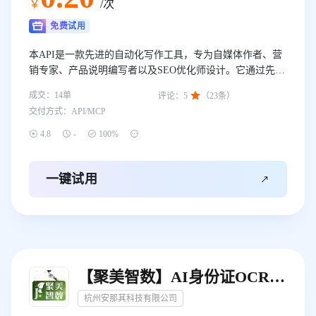
￥
/次
免费试用
本API是一款先进的自动化写作工具，专为自媒体作者、营
销专家、产品说明编写者以及SEO优化师设计。它通过先进
的算法，能够根据用户提供的单一主题句，快速联网搜索相

成交：
14
单
评论：
5
（
23
条）
关信息，进行合理联想及扩展，最终生成高质量的内容摘
交付方式：
API/MCP
要、关键词、多层章节目录和正文内容。




4.8
-
100%

一键试用
【聚美智数】AI身份证OCR-身份证识别-身份证文字识别-身份证图片识别
杭州安那其科技有限公司