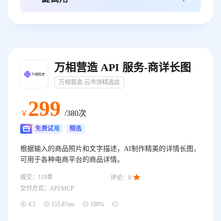
万相营造 API 服务-商详长图
万相营造-云市场精选店
299
￥
/380次
免费试用
精选
根据输入的商品照片和文字描述，AI制作精美的详情长图，
可用于各种电商平台的商品详情。

成交：
119
单
评论：
0
交付方式：
API/MCP




4.2
155.87ms
100%