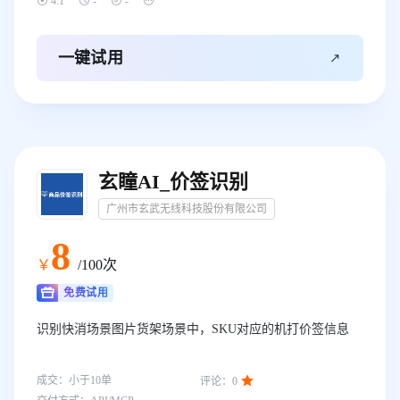




4.1
-
-

一键试用
玄瞳AI_价签识别
广州市玄武无线科技股份有限公司
8
￥
/100次
免费试用
识别快消场景图片货架场景中，SKU对应的机打价签信息

成交：
小于10
单
评论：
0