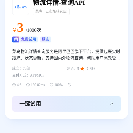
物流详情-查询API
菜鸟 - 云市场精选店
3
￥
/1000次
免费试用
精选
菜鸟物流详情查询服务是阿里巴巴旗下平台，提供包裹实时
跟踪、状态更新，支持国内外物流查询，帮助用户高效管理
物流信息。

成交：
70
单
评论：
5
（
1
条）
交付方式：
API/MCP




4.6
180.02ms
100%

一键试用