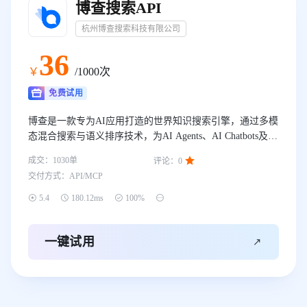
博查搜索API
杭州博查搜索科技有限公司
36
￥
/1000次
免费试用
博查是一款专为AI应用打造的世界知识搜索引擎，通过多模
态混合搜索与语义排序技术，为AI Agents、AI Chatbots及
RAG场景提供干净、准确、高质量的实时搜索结果，目前已

成交：
1030
单
评论：
0
服务20000+泛企业用户，日调用量超3000万次，是DeepSeek
交付方式：
API/MCP
的官方搜索引擎，也同时成为腾讯、字节、阿里等头部厂商
官方推荐搜索服务。




5.4
180.12ms
100%

一键试用