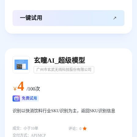

一键试用
玄瞳AI_超级模型
广州市玄武无线科技股份有限公司
4
￥
/100次
免费试用
识别以快消饮料行业SKU识别为主，返回SKU识别信息

成交：
小于10
单
评论：
0
交付方式：
API/MCP