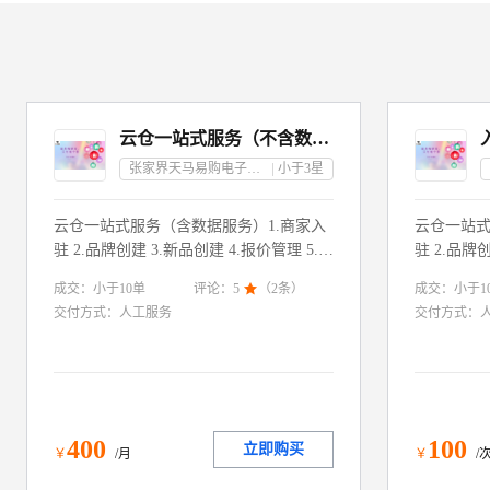
云仓一站式服务（不含数据）－湖南省
张家界天马易购电子商务有限公司
小于3
星
云仓一站式服务（含数据服务）1.商家入
云仓一站式
驻 2.品牌创建 3.新品创建 4.报价管理 5.库
驻 2.品牌创
存整理 6.资质更新 7.营销提报
存整理 6.
成交：
小于10
单
成交：
小于1
评论：
5

（
2
条）
交付方式：
人工服务
交付方式：
400
100
立即购买
￥
/月
￥
/