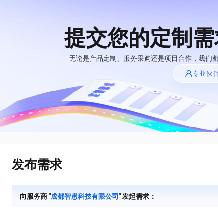
提交您的定制需
大模型
产品
解决方案
权益
定价
云市场
伙伴
服务
了解阿里云
精选产品
精选解决方案
普惠上云
产品定价
精选商城
成为销售伙伴
售前咨询
为什么选择阿里
无论是产品定制、服务采购还是项目合作，我们
千问AI平台
云
了解云产品的定价详情
专业伙
大模型服务平台百
普惠上云 官方力荐
分销伙伴
在线服务
千问办公，解锁你的工作新方式
网站建设
NEW
炼
大模型
云服务器38元/年起，超
企业级Agent产品，直接交付可用成果
什么是云计算
咨询伙伴
多端小程序
大模型服务与应用平台
云上成本管理
售后服务
技术领先
官方推荐返现计划
Agency Agents：拥有专属领域专家
大模型
精选产品
精选解决方案
Salesforce 国际版订阅
轻量应用服务器
推荐新用户得奖励，单订单
多领域专家智能体,一键组建 AI 虚拟交付团队
销售伙伴合作计划
稳定可靠
自助服务
快速构建应用程序和网站，即刻迈出上云第一步
管理和优化成本
友盟天域
人工智能与机器学习
AI
文本生成
云工开物
HappyHorse 打造一站式影视创作平台
安全合规
无影生态合作计划
在线服务
云数据库 RDS
观测云
高校专属算力普惠，学生认
可视化编排打通从文字构思到成片全链路闭环
计算
互联网应用开发
Qwen3.8-Max
全托管，含MySQL、PostgreSQL、SQL Server、MariaDB多引擎
分析师报告
Salesforce On Alibaba
工单服务
HOT
发布需求
Tuya 物联网平台阿里
快速拥有专属 OpenClaw
Cloud Consulting
大数据
容器
智能体时代全能旗舰模型
云版
免费试用
研究报告与白皮书
人工智能平台 PAI
短信专区
让AI从“聊天伙伴”进化为能干活的“数字员工”
Partner 合作计划
大模型
现代化应用
存储
蓝凌 OA
Qwen3.7-Plus
AI 大模型销售与服务
解决方案免费试用 新
一站式AI开发、训练和推理服务
向服务商 "
成都智愚科技有限公司
" 发起需求：
天池大赛
能看、能想、能动手的多模态智能体模型
生态合作计划
老同享
安全
电子合同
网络与CDN
云解析DNS
最高领取价值200元试用