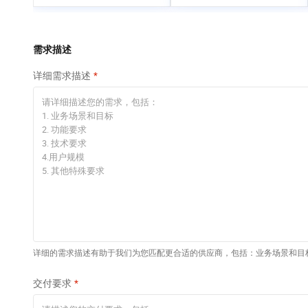
专有云
快速部署 Dify，高效搭
建 AI 应用
依托云原生高可用架构,实现Dify私有化部署
需求描述
10 分钟在聊天系统中
详细需求描述
增加一个 AI 助手
在企业官网、通讯软件中为客户提供 AI 客服
详细的需求描述有助于我们为您匹配更合适的供应商，包括：业务场景和目
交付要求