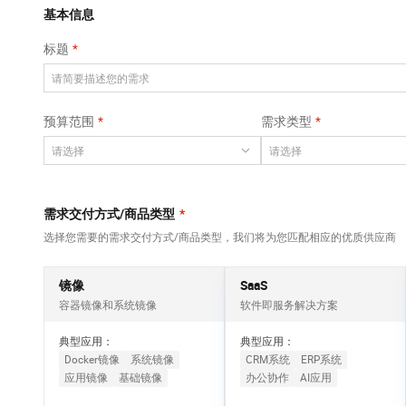
Qwen3-VL-Plus
AI 算法大赛
畅捷通
覆盖公网/内网、递归/权威、移动APP等全场景解析服务
基本信息
网络
安全
视觉 Coding、空间感知、多模态思考等全面升级
AI 产品 免费试用
云开发大赛
Tableau 订阅
标题
大数据开发治理平
可观测
1亿+ 大模型 tokens 和 
中间件
台 DataWorks
入门学习赛
AI空中课堂在线直播课
上云与迁云
140+云产品 免费试用
Data Agent 驱动的一站式 Data+AI 开发治理平台
数据库
堂（旗舰版）
产品新客免费试用，最长1
大模型服务
预算范围
需求类型
企业出海
云防火墙
大数据计算
大模型ACA认证体验
生态解决方案
云原生的云上边界网络安全防护产品
千问AI平台-Token
政企业务
助力企业全员 AI 认知与能
媒体服务
Plan
NEW
行业生态解决方案
个人版上线、团队版降价；千问3.8-Max首发发尝鲜
企业服务与云通信
需求交付方式/商品类型
*
开发者生态解决方案
千问AI平台-模型体验
选择您需要的需求交付方式/商品类型，我们将为您匹配相应的优质供应商
域名与网站
AI 开发和 AI 应用解决
在线体验全尺寸、多种模态的模型效果
方案
终端用户计算
镜像
SaaS
Happy 系列大模型
容器镜像和系统镜像
软件即服务解决方案
Serverless
新一代 AI 视频生成模型，深度适配广告营销等场景
典型应用：
典型应用：
开发工具
Docker镜像
系统镜像
CRM系统
ERP系统
应用镜像
基础镜像
办公协作
AI应用
迁移与运维管理
大模型解决方案