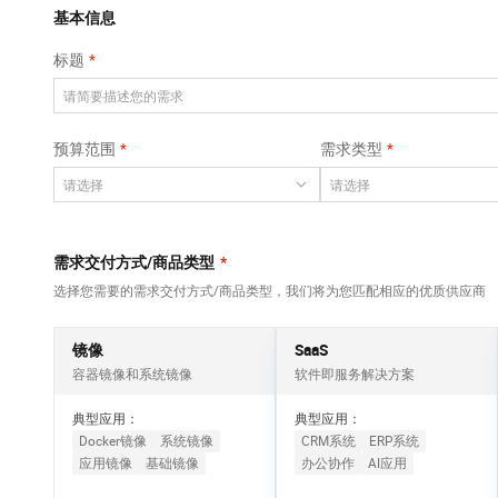
Qwen3-VL-Plus
AI 算法大赛
畅捷通
覆盖公网/内网、递归/权威、移动APP等全场景解析服务
基本信息
网络
安全
视觉 Coding、空间感知、多模态思考等全面升级
AI 产品 免费试用
云开发大赛
Tableau 订阅
标题
大数据开发治理平
可观测
1亿+ 大模型 tokens 和 
中间件
台 DataWorks
入门学习赛
AI空中课堂在线直播课
上云与迁云
140+云产品 免费试用
Data Agent 驱动的一站式 Data+AI 开发治理平台
数据库
堂（旗舰版）
产品新客免费试用，最长1
大模型服务
预算范围
需求类型
企业出海
云防火墙
大数据计算
大模型ACA认证体验
生态解决方案
云原生的云上边界网络安全防护产品
千问AI平台-Token
政企业务
助力企业全员 AI 认知与能
媒体服务
Plan
NEW
行业生态解决方案
个人版上线、团队版降价；千问3.8-Max首发发尝鲜
企业服务与云通信
需求交付方式/商品类型
*
开发者生态解决方案
千问AI平台-模型体验
选择您需要的需求交付方式/商品类型，我们将为您匹配相应的优质供应商
域名与网站
AI 开发和 AI 应用解决
在线体验全尺寸、多种模态的模型效果
方案
终端用户计算
镜像
SaaS
Happy 系列大模型
容器镜像和系统镜像
软件即服务解决方案
Serverless
新一代 AI 视频生成模型，深度适配广告营销等场景
典型应用：
典型应用：
开发工具
Docker镜像
系统镜像
CRM系统
ERP系统
应用镜像
基础镜像
办公协作
AI应用
迁移与运维管理
大模型解决方案