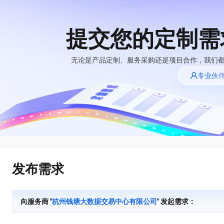
提交您的定制需
大模型
产品
解决方案
权益
定价
云市场
伙伴
服务
了解阿里云
精选产品
精选解决方案
普惠上云
产品定价
精选商城
成为销售伙伴
售前咨询
为什么选择阿里
无论是产品定制、服务采购还是项目合作，我们
千问AI平台
云
了解云产品的定价详情
专业伙
大模型服务平台百
普惠上云 官方力荐
分销伙伴
在线服务
千问办公，解锁你的工作新方式
网站建设
NEW
炼
大模型
云服务器38元/年起，超
企业级Agent产品，直接交付可用成果
什么是云计算
咨询伙伴
多端小程序
大模型服务与应用平台
云上成本管理
售后服务
技术领先
官方推荐返现计划
Agency Agents：拥有专属领域专家
大模型
精选产品
精选解决方案
Salesforce 国际版订阅
轻量应用服务器
推荐新用户得奖励，单订单
多领域专家智能体,一键组建 AI 虚拟交付团队
销售伙伴合作计划
稳定可靠
自助服务
快速构建应用程序和网站，即刻迈出上云第一步
管理和优化成本
友盟天域
人工智能与机器学习
AI
文本生成
云工开物
HappyHorse 打造一站式影视创作平台
安全合规
无影生态合作计划
在线服务
云数据库 RDS
观测云
高校专属算力普惠，学生认
可视化编排打通从文字构思到成片全链路闭环
计算
互联网应用开发
Qwen3.8-Max
全托管，含MySQL、PostgreSQL、SQL Server、MariaDB多引擎
分析师报告
Salesforce On Alibaba
工单服务
HOT
发布需求
Tuya 物联网平台阿里
快速拥有专属 OpenClaw
Cloud Consulting
大数据
容器
智能体时代全能旗舰模型
云版
免费试用
研究报告与白皮书
人工智能平台 PAI
短信专区
让AI从“聊天伙伴”进化为能干活的“数字员工”
Partner 合作计划
大模型
现代化应用
存储
蓝凌 OA
Qwen3.7-Plus
AI 大模型销售与服务
解决方案免费试用 新
一站式AI开发、训练和推理服务
向服务商 "
杭州钱塘大数据交易中心有限公司
" 发起需求：
天池大赛
能看、能想、能动手的多模态智能体模型
生态合作计划
老同享
安全
电子合同
网络与CDN
云解析DNS
最高领取价值200元试用