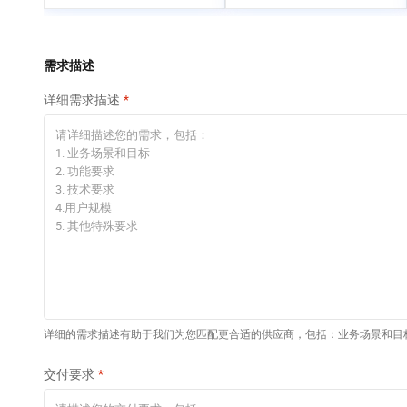
专有云
快速部署 Dify，高效搭
建 AI 应用
依托云原生高可用架构,实现Dify私有化部署
需求描述
10 分钟在聊天系统中
详细需求描述
增加一个 AI 助手
在企业官网、通讯软件中为客户提供 AI 客服
详细的需求描述有助于我们为您匹配更合适的供应商，包括：业务场景和目
交付要求