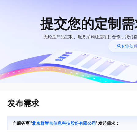
提交您的定制需
大模型
产品
解决方案
权益
定价
云市场
伙伴
服务
了解阿里云
精选产品
精选解决方案
普惠上云
产品定价
精选商城
成为销售伙伴
售前咨询
为什么选择阿里
无论是产品定制、服务采购还是项目合作，我们
千问AI平台
云
了解云产品的定价详情
专业伙
大模型服务平台百
普惠上云 官方力荐
分销伙伴
在线服务
千问办公，解锁你的工作新方式
网站建设
NEW
炼
大模型
云服务器38元/年起，超
企业级Agent产品，直接交付可用成果
什么是云计算
咨询伙伴
多端小程序
大模型服务与应用平台
云上成本管理
售后服务
技术领先
官方推荐返现计划
Agency Agents：拥有专属领域专家
大模型
精选产品
精选解决方案
Salesforce 国际版订阅
轻量应用服务器
推荐新用户得奖励，单订单
多领域专家智能体,一键组建 AI 虚拟交付团队
销售伙伴合作计划
稳定可靠
自助服务
快速构建应用程序和网站，即刻迈出上云第一步
管理和优化成本
友盟天域
人工智能与机器学习
AI
文本生成
云工开物
HappyHorse 打造一站式影视创作平台
安全合规
无影生态合作计划
在线服务
云数据库 RDS
观测云
高校专属算力普惠，学生认
可视化编排打通从文字构思到成片全链路闭环
计算
互联网应用开发
Qwen3.8-Max
全托管，含MySQL、PostgreSQL、SQL Server、MariaDB多引擎
分析师报告
Salesforce On Alibaba
工单服务
HOT
发布需求
Tuya 物联网平台阿里
快速拥有专属 OpenClaw
Cloud Consulting
大数据
容器
智能体时代全能旗舰模型
云版
免费试用
研究报告与白皮书
人工智能平台 PAI
短信专区
让AI从“聊天伙伴”进化为能干活的“数字员工”
Partner 合作计划
大模型
现代化应用
存储
蓝凌 OA
Qwen3.7-Plus
AI 大模型销售与服务
解决方案免费试用 新
一站式AI开发、训练和推理服务
向服务商 "
北京群智合信息科技股份有限公司
" 发起需求：
天池大赛
能看、能想、能动手的多模态智能体模型
生态合作计划
老同享
安全
电子合同
网络与CDN
云解析DNS
最高领取价值200元试用