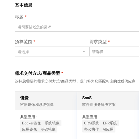
Qwen3-VL-Plus
AI 算法大赛
畅捷通
覆盖公网/内网、递归/权威、移动APP等全场景解析服务
基本信息
网络
安全
视觉 Coding、空间感知、多模态思考等全面升级
AI 产品 免费试用
云开发大赛
Tableau 订阅
标题
大数据开发治理平
可观测
1亿+ 大模型 tokens 和 
中间件
台 DataWorks
入门学习赛
AI空中课堂在线直播课
上云与迁云
140+云产品 免费试用
Data Agent 驱动的一站式 Data+AI 开发治理平台
数据库
堂（旗舰版）
产品新客免费试用，最长1
大模型服务
预算范围
需求类型
企业出海
云防火墙
大数据计算
大模型ACA认证体验
生态解决方案
云原生的云上边界网络安全防护产品
千问AI平台-Token
政企业务
助力企业全员 AI 认知与能
媒体服务
Plan
NEW
行业生态解决方案
个人版上线、团队版降价；千问3.8-Max首发发尝鲜
企业服务与云通信
需求交付方式/商品类型
*
开发者生态解决方案
千问AI平台-模型体验
选择您需要的需求交付方式/商品类型，我们将为您匹配相应的优质供应商
域名与网站
AI 开发和 AI 应用解决
在线体验全尺寸、多种模态的模型效果
方案
终端用户计算
镜像
SaaS
Happy 系列大模型
容器镜像和系统镜像
软件即服务解决方案
Serverless
新一代 AI 视频生成模型，深度适配广告营销等场景
典型应用：
典型应用：
开发工具
Docker镜像
系统镜像
CRM系统
ERP系统
应用镜像
基础镜像
办公协作
AI应用
迁移与运维管理
大模型解决方案