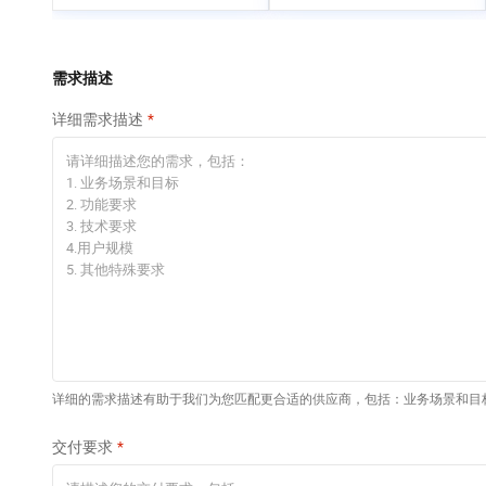
专有云
快速部署 Dify，高效搭
建 AI 应用
依托云原生高可用架构,实现Dify私有化部署
需求描述
10 分钟在聊天系统中
详细需求描述
增加一个 AI 助手
在企业官网、通讯软件中为客户提供 AI 客服
详细的需求描述有助于我们为您匹配更合适的供应商，包括：业务场景和目
交付要求