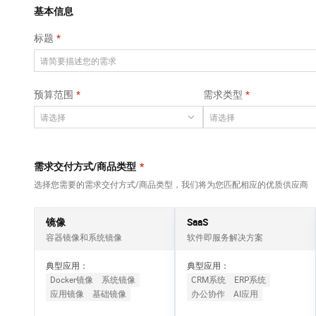
覆盖公网/内网、递归/权威、移动APP等全场景解析服务
基本信息
网络
安全
标题
大数据开发治理平
可观测
中间件
台 DataWorks
上云与迁云
Data Agent 驱动的一站式 Data+AI 开发治理平台
数据库
预算范围
需求类型
企业出海
云防火墙
大数据计算
云原生的云上边界网络安全防护产品
政企业务
媒体服务
企业服务与云通信
需求交付方式/商品类型
*
选择您需要的需求交付方式/商品类型，我们将为您匹配相应的优质供应商
域名与网站
终端用户计算
镜像
SaaS
容器镜像和系统镜像
软件即服务解决方案
Serverless
典型应用：
典型应用：
开发工具
Docker镜像
系统镜像
CRM系统
ERP系统
应用镜像
基础镜像
办公协作
AI应用
迁移与运维管理