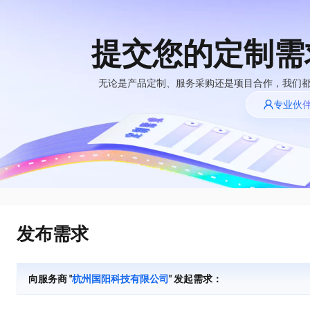
提交您的定制需
大模型
产品
解决方案
权益
定价
云市场
伙伴
服务
了解阿里云
精选产品
精选解决方案
无论是产品定制、服务采购还是项目合作，我们
专业伙
大模型服务平台百
千问办公，解锁你的工作新方式
NEW
炼
大模型
企业级Agent产品，直接交付可用成果
大模型服务与应用平台
Agency Agents：拥有专属领域专家
精选产品
精选解决方案
轻量应用服务器
多领域专家智能体,一键组建 AI 虚拟交付团队
快速构建应用程序和网站，即刻迈出上云第一步
人工智能与机器学习
AI
HappyHorse 打造一站式影视创作平台
云数据库 RDS
可视化编排打通从文字构思到成片全链路闭环
计算
互联网应用开发
全托管，含MySQL、PostgreSQL、SQL Server、MariaDB多引擎
发布需求
快速拥有专属 OpenClaw
大数据
容器
人工智能平台 PAI
让AI从“聊天伙伴”进化为能干活的“数字员工”
大模型
现代化应用
存储
一站式AI开发、训练和推理服务
向服务商 "
杭州国阳科技有限公司
" 发起需求：
安全
网络与CDN
云解析DNS