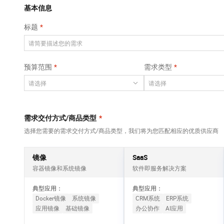
Qwen3-VL-Plus
AI 算法大赛
畅捷通
覆盖公网/内网、递归/权威、移动APP等全场景解析服务
基本信息
网络
安全
视觉 Coding、空间感知、多模态思考等全面升级
AI 产品 免费试用
云开发大赛
Tableau 订阅
标题
大数据开发治理平
可观测
1亿+ 大模型 tokens 和 
中间件
台 DataWorks
入门学习赛
AI空中课堂在线直播课
上云与迁云
140+云产品 免费试用
Data Agent 驱动的一站式 Data+AI 开发治理平台
数据库
堂（旗舰版）
产品新客免费试用，最长1
大模型服务
预算范围
需求类型
企业出海
云防火墙
大数据计算
大模型ACA认证体验
生态解决方案
云原生的云上边界网络安全防护产品
千问AI平台-Token
政企业务
助力企业全员 AI 认知与能
媒体服务
Plan
NEW
行业生态解决方案
个人版上线、团队版降价；千问3.8-Max首发发尝鲜
企业服务与云通信
需求交付方式/商品类型
*
开发者生态解决方案
千问AI平台-模型体验
选择您需要的需求交付方式/商品类型，我们将为您匹配相应的优质供应商
域名与网站
AI 开发和 AI 应用解决
在线体验全尺寸、多种模态的模型效果
方案
终端用户计算
镜像
SaaS
Happy 系列大模型
容器镜像和系统镜像
软件即服务解决方案
Serverless
新一代 AI 视频生成模型，深度适配广告营销等场景
典型应用：
典型应用：
开发工具
Docker镜像
系统镜像
CRM系统
ERP系统
应用镜像
基础镜像
办公协作
AI应用
迁移与运维管理
大模型解决方案