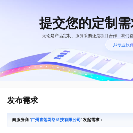
提交您的定制需
大模型
产品
解决方案
权益
定价
云市场
伙伴
服务
了解阿里云
精选产品
精选解决方案
普惠上云
产品定价
精选商城
成为销售伙伴
售前咨询
为什么选择阿里
无论是产品定制、服务采购还是项目合作，我们
千问AI平台
云
了解云产品的定价详情
专业伙
大模型服务平台百
普惠上云 官方力荐
分销伙伴
在线服务
千问办公，解锁你的工作新方式
网站建设
NEW
炼
大模型
云服务器38元/年起，超
企业级Agent产品，直接交付可用成果
什么是云计算
咨询伙伴
多端小程序
大模型服务与应用平台
云上成本管理
售后服务
技术领先
官方推荐返现计划
Agency Agents：拥有专属领域专家
大模型
精选产品
精选解决方案
Salesforce 国际版订阅
轻量应用服务器
推荐新用户得奖励，单订单
多领域专家智能体,一键组建 AI 虚拟交付团队
销售伙伴合作计划
稳定可靠
自助服务
快速构建应用程序和网站，即刻迈出上云第一步
管理和优化成本
友盟天域
人工智能与机器学习
AI
文本生成
云工开物
HappyHorse 打造一站式影视创作平台
安全合规
无影生态合作计划
在线服务
云数据库 RDS
观测云
高校专属算力普惠，学生认
可视化编排打通从文字构思到成片全链路闭环
计算
互联网应用开发
Qwen3.8-Max
全托管，含MySQL、PostgreSQL、SQL Server、MariaDB多引擎
分析师报告
Salesforce On Alibaba
工单服务
HOT
发布需求
Tuya 物联网平台阿里
快速拥有专属 OpenClaw
Cloud Consulting
大数据
容器
智能体时代全能旗舰模型
云版
免费试用
研究报告与白皮书
人工智能平台 PAI
短信专区
让AI从“聊天伙伴”进化为能干活的“数字员工”
Partner 合作计划
大模型
现代化应用
存储
蓝凌 OA
Qwen3.7-Plus
AI 大模型销售与服务
解决方案免费试用 新
一站式AI开发、训练和推理服务
向服务商 "
广州青莲网络科技有限公司
" 发起需求：
天池大赛
能看、能想、能动手的多模态智能体模型
生态合作计划
老同享
安全
电子合同
网络与CDN
云解析DNS
最高领取价值200元试用