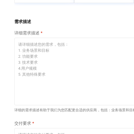
专有云
快速部署 Dify，高效搭
建 AI 应用
依托云原生高可用架构,实现Dify私有化部署
需求描述
10 分钟在聊天系统中
详细需求描述
增加一个 AI 助手
在企业官网、通讯软件中为客户提供 AI 客服
详细的需求描述有助于我们为您匹配更合适的供应商，包括：业务场景和目
交付要求