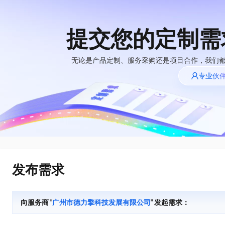
提交您的定制需
大模型
产品
解决方案
权益
定价
云市场
伙伴
服务
了解阿里云
精选产品
精选解决方案
普惠上云
产品定价
精选商城
成为销售伙伴
售前咨询
为什么选择阿里
无论是产品定制、服务采购还是项目合作，我们
千问AI平台
云
了解云产品的定价详情
专业伙
大模型服务平台百
普惠上云 官方力荐
分销伙伴
在线服务
千问办公，解锁你的工作新方式
网站建设
NEW
炼
大模型
云服务器38元/年起，超
企业级Agent产品，直接交付可用成果
什么是云计算
咨询伙伴
多端小程序
大模型服务与应用平台
云上成本管理
售后服务
技术领先
官方推荐返现计划
Agency Agents：拥有专属领域专家
大模型
精选产品
精选解决方案
Salesforce 国际版订阅
轻量应用服务器
推荐新用户得奖励，单订单
多领域专家智能体,一键组建 AI 虚拟交付团队
销售伙伴合作计划
稳定可靠
自助服务
快速构建应用程序和网站，即刻迈出上云第一步
管理和优化成本
友盟天域
人工智能与机器学习
AI
文本生成
云工开物
HappyHorse 打造一站式影视创作平台
安全合规
无影生态合作计划
在线服务
云数据库 RDS
观测云
高校专属算力普惠，学生认
可视化编排打通从文字构思到成片全链路闭环
计算
互联网应用开发
Qwen3.8-Max
全托管，含MySQL、PostgreSQL、SQL Server、MariaDB多引擎
分析师报告
Salesforce On Alibaba
工单服务
HOT
发布需求
Tuya 物联网平台阿里
快速拥有专属 OpenClaw
Cloud Consulting
大数据
容器
智能体时代全能旗舰模型
云版
免费试用
研究报告与白皮书
人工智能平台 PAI
短信专区
让AI从“聊天伙伴”进化为能干活的“数字员工”
Partner 合作计划
大模型
现代化应用
存储
蓝凌 OA
Qwen3.7-Plus
AI 大模型销售与服务
解决方案免费试用 新
一站式AI开发、训练和推理服务
向服务商 "
广州市德力擎科技发展有限公司
" 发起需求：
天池大赛
能看、能想、能动手的多模态智能体模型
生态合作计划
老同享
安全
电子合同
网络与CDN
云解析DNS
最高领取价值200元试用