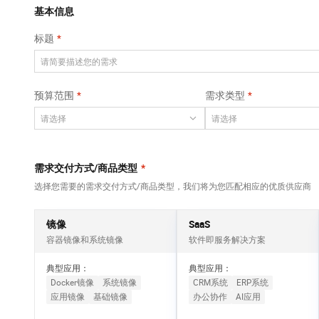
Qwen3-VL-Plus
AI 算法大赛
畅捷通
覆盖公网/内网、递归/权威、移动APP等全场景解析服务
基本信息
网络
安全
视觉 Coding、空间感知、多模态思考等全面升级
AI 产品 免费试用
云开发大赛
Tableau 订阅
标题
大数据开发治理平
可观测
1亿+ 大模型 tokens 和 
中间件
台 DataWorks
入门学习赛
AI空中课堂在线直播课
上云与迁云
140+云产品 免费试用
Data Agent 驱动的一站式 Data+AI 开发治理平台
数据库
堂（旗舰版）
产品新客免费试用，最长1
大模型服务
预算范围
需求类型
企业出海
云防火墙
大数据计算
大模型ACA认证体验
生态解决方案
云原生的云上边界网络安全防护产品
千问AI平台-Token
政企业务
助力企业全员 AI 认知与能
媒体服务
Plan
NEW
行业生态解决方案
个人版上线、团队版降价；千问3.8-Max首发发尝鲜
企业服务与云通信
需求交付方式/商品类型
*
开发者生态解决方案
千问AI平台-模型体验
选择您需要的需求交付方式/商品类型，我们将为您匹配相应的优质供应商
域名与网站
AI 开发和 AI 应用解决
在线体验全尺寸、多种模态的模型效果
方案
终端用户计算
镜像
SaaS
Happy 系列大模型
容器镜像和系统镜像
软件即服务解决方案
Serverless
新一代 AI 视频生成模型，深度适配广告营销等场景
典型应用：
典型应用：
开发工具
Docker镜像
系统镜像
CRM系统
ERP系统
应用镜像
基础镜像
办公协作
AI应用
迁移与运维管理
大模型解决方案