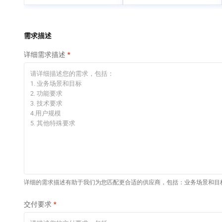
专有云
快速部署 Dify，高效搭
建 AI 应用
依托云原生高可用架构,实现Dify私有化部署
需求描述
10 分钟在聊天系统中
详细需求描述
增加一个 AI 助手
在企业官网、通讯软件中为客户提供 AI 客服
详细的需求描述有助于我们为您匹配更合适的供应商，包括：业务场景和目
交付要求