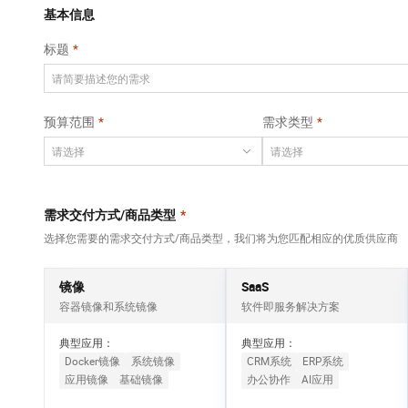
Qwen3-VL-Plus
AI 算法大赛
畅捷通
覆盖公网/内网、递归/权威、移动APP等全场景解析服务
基本信息
网络
安全
视觉 Coding、空间感知、多模态思考等全面升级
AI 产品 免费试用
云开发大赛
Tableau 订阅
标题
大数据开发治理平
可观测
1亿+ 大模型 tokens 和 
中间件
台 DataWorks
入门学习赛
AI空中课堂在线直播课
上云与迁云
140+云产品 免费试用
Data Agent 驱动的一站式 Data+AI 开发治理平台
数据库
堂（旗舰版）
产品新客免费试用，最长1
大模型服务
预算范围
需求类型
企业出海
云防火墙
大数据计算
大模型ACA认证体验
生态解决方案
云原生的云上边界网络安全防护产品
千问AI平台-Token
政企业务
助力企业全员 AI 认知与能
媒体服务
Plan
NEW
行业生态解决方案
个人版上线、团队版降价；千问3.8-Max首发发尝鲜
企业服务与云通信
需求交付方式/商品类型
*
开发者生态解决方案
千问AI平台-模型体验
选择您需要的需求交付方式/商品类型，我们将为您匹配相应的优质供应商
域名与网站
AI 开发和 AI 应用解决
在线体验全尺寸、多种模态的模型效果
方案
终端用户计算
镜像
SaaS
Happy 系列大模型
容器镜像和系统镜像
软件即服务解决方案
Serverless
新一代 AI 视频生成模型，深度适配广告营销等场景
典型应用：
典型应用：
开发工具
Docker镜像
系统镜像
CRM系统
ERP系统
应用镜像
基础镜像
办公协作
AI应用
迁移与运维管理
大模型解决方案