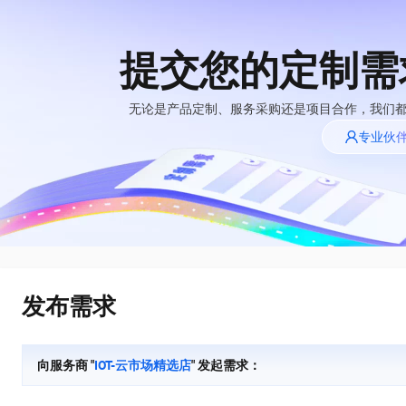
提交您的定制需
大模型
产品
解决方案
权益
定价
云市场
伙伴
服务
了解阿里云
精选产品
精选解决方案
普惠上云
产品定价
精选商城
成为销售伙伴
售前咨询
为什么选择阿里
无论是产品定制、服务采购还是项目合作，我们
千问AI平台
云
了解云产品的定价详情
专业伙
大模型服务平台百
普惠上云 官方力荐
分销伙伴
在线服务
千问办公，解锁你的工作新方式
网站建设
炼
大模型
云服务器38元/年起，超
企业级Agent产品，直接交付可用成果
什么是云计算
咨询伙伴
多端小程序
大模型服务与应用平台
云上成本管理
售后服务
技术领先
官方推荐返现计划
Agency Agents：拥有专属领域专家
大模型
精选产品
精选解决方案
Salesforce 国际版订阅
轻量应用服务器
推荐新用户得奖励，单订单
多领域专家智能体,一键组建 AI 虚拟交付团队
销售伙伴合作计划
稳定可靠
自助服务
快速构建应用程序和网站，即刻迈出上云第一步
管理和优化成本
友盟天域
人工智能与机器学习
AI
文本生成
云工开物
HappyHorse 打造一站式影视创作平台
安全合规
无影生态合作计划
在线服务
云数据库 RDS
观测云
高校专属算力普惠，学生认
可视化编排打通从文字构思到成片全链路闭环
计算
互联网应用开发
Qwen3.8-Max
全托管，含MySQL、PostgreSQL、SQL Server、MariaDB多引擎
分析师报告
Salesforce On Alibaba
工单服务
HOT
发布需求
Tuya 物联网平台阿里
快速拥有专属 OpenClaw
Cloud Consulting
大数据
容器
智能体时代全能旗舰模型
云版
免费试用
研究报告与白皮书
人工智能平台 PAI
短信专区
让AI从“聊天伙伴”进化为能干活的“数字员工”
Partner 合作计划
大模型
现代化应用
存储
蓝凌 OA
Qwen3.7-Plus
AI 大模型销售与服务
解决方案免费试用 新
一站式AI开发、训练和推理服务
向服务商 "
IOT-云市场精选店
" 发起需求：
天池大赛
能看、能想、能动手的多模态智能体模型
生态合作计划
老同享
安全
电子合同
网络与CDN
云解析DNS
最高领取价值200元试用