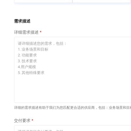
专有云
快速部署 Dify，高效搭
建 AI 应用
依托云原生高可用架构,实现Dify私有化部署
需求描述
10 分钟在聊天系统中
详细需求描述
增加一个 AI 助手
在企业官网、通讯软件中为客户提供 AI 客服
详细的需求描述有助于我们为您匹配更合适的供应商，包括：业务场景和目
交付要求