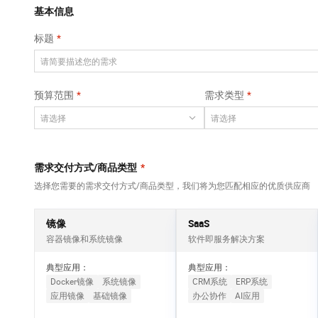
AI 算法大赛
畅捷通
覆盖公网/内网、递归/权威、移动APP等全场景解析服务
基本信息
网络
安全
AI 产品 免费试用
云开发大赛
Tableau 订阅
标题
大数据开发治理平
可观测
1亿+ 大模型 tokens 和 
中间件
台 DataWorks
入门学习赛
AI空中课堂在线直播课
上云与迁云
140+云产品 免费试用
Data Agent 驱动的一站式 Data+AI 开发治理平台
数据库
堂（旗舰版）
产品新客免费试用，最长1
预算范围
需求类型
企业出海
容器服务
大数据计算
Kubernetes 版
大模型ACA认证体验
生态解决方案
ACK
政企业务
助力企业全员 AI 认知与能
媒体服务
提供一站式管理容器应用的 K8s 服务
行业生态解决方案
企业服务与云通信
需求交付方式/商品类型
*
开发者生态解决方案
选择您需要的需求交付方式/商品类型，我们将为您匹配相应的优质供应商
域名与网站
AI 开发和 AI 应用解决
方案
终端用户计算
镜像
SaaS
容器镜像和系统镜像
软件即服务解决方案
Serverless
典型应用：
典型应用：
开发工具
Docker镜像
系统镜像
CRM系统
ERP系统
应用镜像
基础镜像
办公协作
AI应用
迁移与运维管理