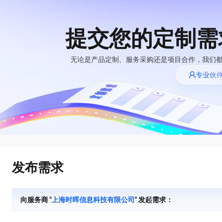
提交您的定制需
大模型
产品
解决方案
权益
定价
云市场
伙伴
服务
了解阿里云
精选产品
精选解决方案
普惠上云
产品定价
精选商城
成为销售伙伴
售前咨询
为什么选择阿里
无论是产品定制、服务采购还是项目合作，我们
云
了解云产品的定价详情
专业伙
大模型服务平台百
普惠上云 官方力荐
分销伙伴
在线服务
千问办公，解锁你的工作新方式
网站建设
NEW
炼
大模型
云服务器38元/年起，超
企业级Agent产品，直接交付可用成果
什么是云计算
咨询伙伴
多端小程序
大模型服务与应用平台
云上成本管理
售后服务
技术领先
官方推荐返现计划
Agency Agents：拥有专属领域专家
精选产品
精选解决方案
Salesforce 国际版订阅
轻量应用服务器
推荐新用户得奖励，单订单
多领域专家智能体,一键组建 AI 虚拟交付团队
销售伙伴合作计划
稳定可靠
自助服务
快速构建应用程序和网站，即刻迈出上云第一步
管理和优化成本
友盟天域
人工智能与机器学习
AI
云工开物
HappyHorse 打造一站式影视创作平台
安全合规
无影生态合作计划
在线服务
云数据库 RDS
观测云
高校专属算力普惠，学生认
可视化编排打通从文字构思到成片全链路闭环
计算
互联网应用开发
全托管，含MySQL、PostgreSQL、SQL Server、MariaDB多引擎
分析师报告
Salesforce On Alibaba
工单服务
发布需求
Tuya 物联网平台阿里
快速拥有专属 OpenClaw
Cloud Consulting
大数据
容器
云版
免费试用
研究报告与白皮书
人工智能平台 PAI
短信专区
让AI从“聊天伙伴”进化为能干活的“数字员工”
Partner 合作计划
大模型
现代化应用
存储
蓝凌 OA
AI 大模型销售与服务
解决方案免费试用 新
一站式AI开发、训练和推理服务
向服务商 "
上海时晖信息科技有限公司
" 发起需求：
天池大赛
生态合作计划
老同享
安全
电子合同
网络与CDN
云解析DNS
最高领取价值200元试用