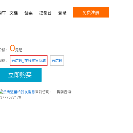
免费注册
物车
文档
备案
控制台
登录
0
价格：
元起
规格：
云店通_在线零售商城
云店通
立即购买
售前咨询：
售前咨询：
13777577170