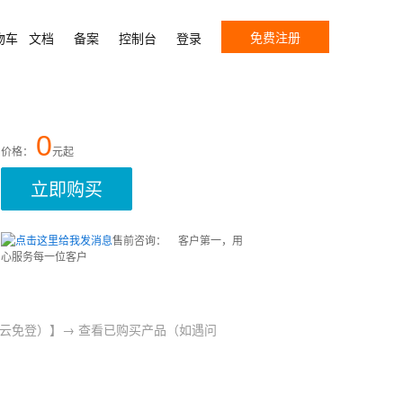
免费注册
物车
文档
备案
控制台
登录
0
价格：
元起
立即购买
售前咨询：
客户第一，用
心服务每一位客户
角（阿里云免登）】→ 查看已购买产品（如遇问