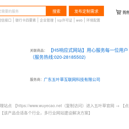
搜索
发布定制需求
购
短信接口
银行卡四要素
企业管理
icp许可证
web
环境配置
【H5响应式网站】用心服务每一位用户
关联商品：
（服务热线:020-28185502)
广东五叶草互联网科技有限公司
服务商：
 【https://www.wuyecao.net（复制访问）进入五叶草官网 
【该产品合适各个行业，多行业网站建设解决方案】