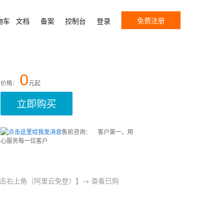
免费注册
物车
文档
备案
控制台
登录
0
价格：
元起
立即购买
售前咨询：
客户第一，用
心服务每一位客户
→ 【点击右上角（阿里云免登）】→ 查看已购