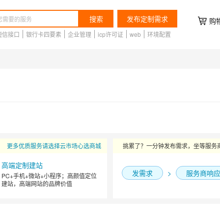
搜索
发布定制需求
购
短信接口
银行卡四要素
企业管理
icp许可证
web
环境配置
更多优质服务请选择云市场心选商城
挑累了？一分钟发布需求，坐等服务
高端定制建站
发需求
>
服务商响
PC+手机+微站+小程序；高颜值定位
建站，高端网站的品牌价值