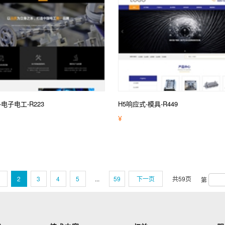
-电子电工-R223
H5响应式-模具-R449
¥
1
2
3
4
5
...
59
下一页
共
59
页
第