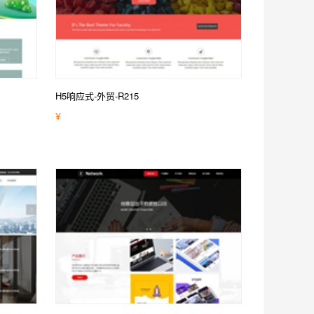
H5响应式-外贸-R215
¥