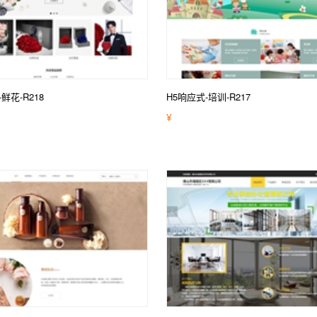
鲜花-R218
H5响应式-培训-R217
¥