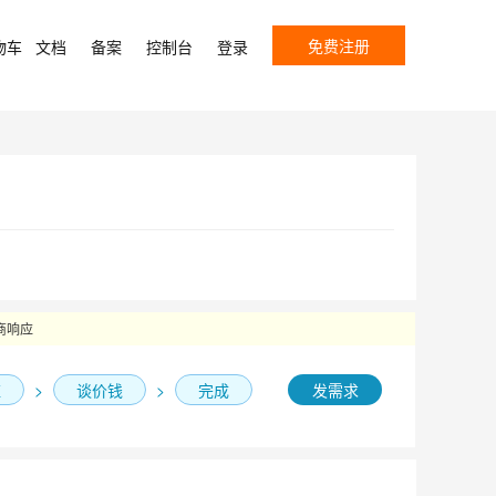
免费注册
物车
文档
备案
控制台
登录
商响应
应
>
谈价钱
>
完成
发需求