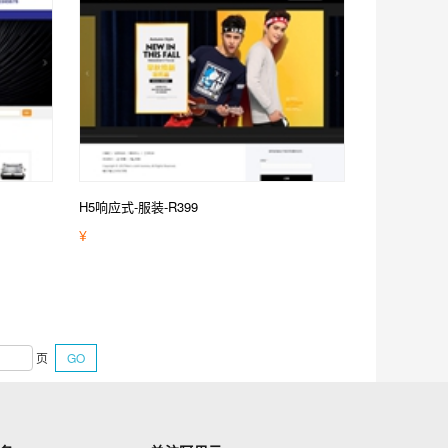
H5响应式-服装-R399
¥
页
GO