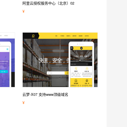
阿里云授权服务中心（北京）02
¥
云梦-X07 支持www顶级域名
¥