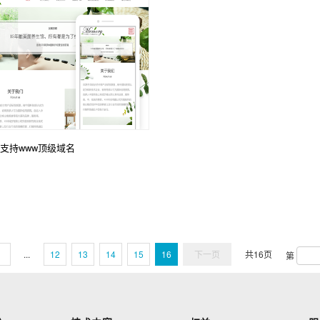
8 支持www顶级域名
1
...
12
13
14
15
16
下一页
共
16
页
第