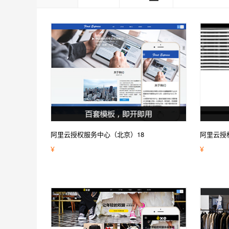
阿里云授权服务中心（北京）18
阿里云授
¥
¥