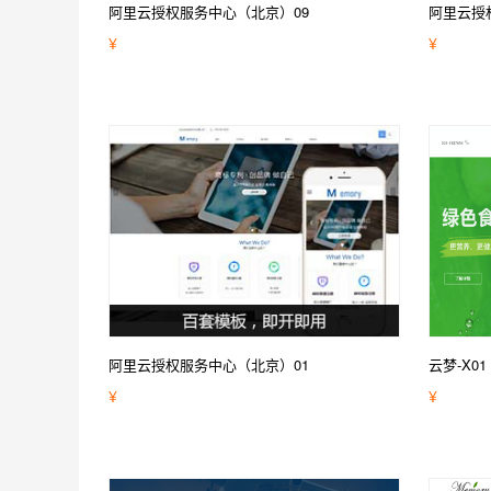
阿里云授权服务中心（北京）09
阿里云授
¥
¥
阿里云授权服务中心（北京）01
云梦-X0
¥
¥