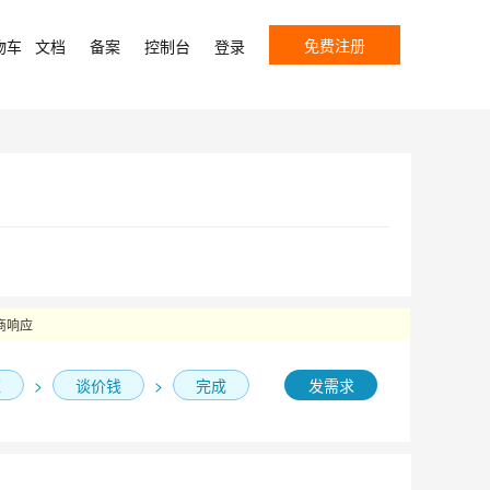
免费注册
物车
文档
备案
控制台
登录
商响应
应
>
谈价钱
>
完成
发需求