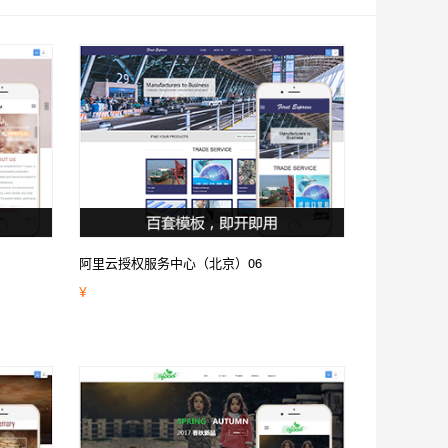
阿里云授权服务中心（北京）06
¥