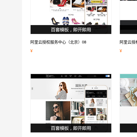
阿里云授权服务中心（北京）08
阿里云授
¥
¥