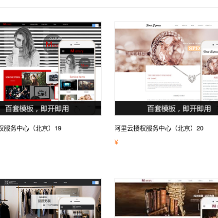
权服务中心（北京）19
阿里云授权服务中心（北京）20
¥