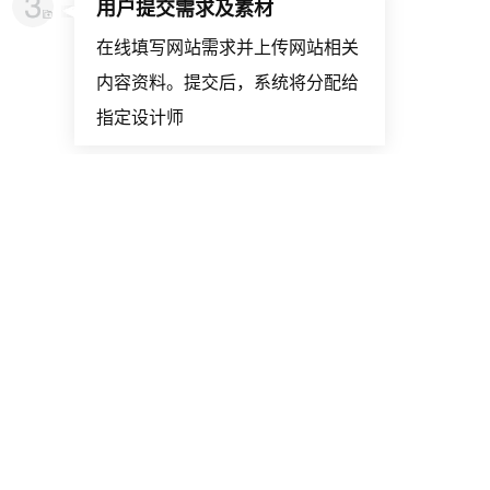
用户提交需求及素材
在线填写网站需求并上传网站相关
内容资料。提交后，系统将分配给
指定设计师
设计师1v1装修设计
设计师根据用户提交的相关信息及
资料进行装修设计，确保整体设计
风格一致
用户确认验收
用户可通过平台在线确认验收，检
查小程序功能完整性、设计符合
度，确保满足需求后确认通过