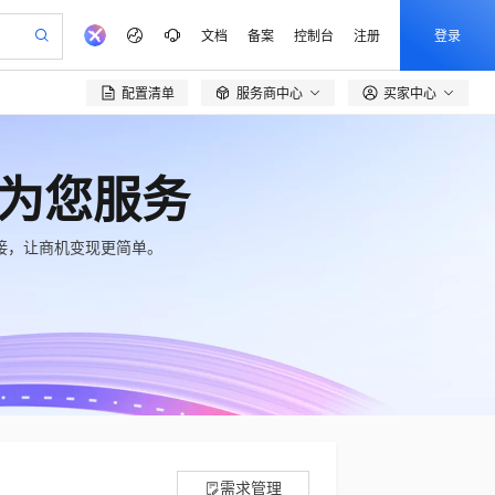
文档
备案
控制台
注册
登录
配置清单
服务商中心
买家中心

验
作计划
器
AI 活动
专业服务
服务伙伴合作计划
开发者社区
加入我们
产品动态
服务平台百炼
阿里云 OPC 创新助力计划
一站式生成采购清单，支持单品或批量购买
io：打造专属 AI 语音助手
S产品伙伴计划（繁花）
峰会
CS
造的大模型服务与应用开发平台
一句话生成原生可编辑精美 PPT 文稿
AI 生产力先锋
Al MaaS 服务伙伴赋能合作
域名
博文
Careers
至高可申请百万元
为您服务
Qwen3.8-Max 模型上线
开启高性价比 AI 编程新体验
弹性可伸缩的云计算服务
Qwen-Audio-3.0-Realtime 端到端实时语音角色扮演
输入一句话想法, 轻松生成专业的 PPT
先锋实践拓展 AI 生产力的边界
Token 补贴，五大权
计划
海大会
伙伴信用分合作计划
商标
问答
社会招聘
益加速 OPC 成功
eek-V4-Pro
SS
一键部署幻兽帕鲁游戏服务器
飞天发布时刻
HOT
Open Search 向量检索版支
接，让商机变现更简单。
划
备案
电子书
校园招聘
pSeek-V4-Pro
视频创作，一键激活电商全链路生产力
稳定、安全、高性价比、高性能的云存储服务
一键购买专属联机服务器，轻松开启游戏
所见，即是所愿
持视频检索 Pipeline 功能
更多支持
划
公司注册
镜像站
视频生成
语音识别与合成
专属 QwenPaw
漫剧工坊：一站式动画创作平台
AI 实训营
HOT
应用身份服务 (IDaaS)
合作伙伴培训与认证
划
上云迁移
站生成，高效打造优质广告素材
全接入的云上超级电脑
从聊天伙伴进化为能主动干活的本地数字员工
快速生产连贯的高质量长漫剧
从基础到进阶，Agent 创客手把手教你
OpenClaw 管理能力上线
e-1.1-T2V
Qwen3-TTS-Flash
lScope
我要反馈
查询合作伙伴
畅细腻的高质量视频
离线语音合成大模型，多语言方言自适应，低延迟高稳定
n Alibaba Cloud ISV 合作
代维服务
建企业门户网站
10 分钟搭建微信、支付宝小程序
MaxCompute MaxFrame 提
创新加速
ope
登录合作伙伴管理后台
我要建议
站，无忧落地极速上线
以可视化方式快速构建移动和 PC 门户网站
国内短信简单易用，安全可靠，秒级触达，全球覆盖200+国家和地区。
高效部署网站，快速应用到小程序
供自动弹性内存功能
e-1.1-I2V
Cosyvoice-V3-Flash
安全
畅自然，细节丰富
高表现力语音合成大模型，语音克隆听感自然
我要投诉
PolarDB
上云场景组合购
Milvus 弹性伸缩功能新增节
伴
漫剧创作，剧本、分镜、视频高效生成
100%兼容MySQL、PostgreSQL，兼容Oracle，支持集中和分布式
覆盖90%+业务场景，专享组合折扣价
点支持范围
2V
VPN
Fun-ASR
需求管理