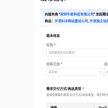
大数据开发治理平台 Data
AI 产品 免费试用
网络
安全
云开发大赛
Tableau 订阅
1亿+ 大模型 tokens 和 
可观测
入门学习赛
向服务商 "
深圳牛蚁科技有限公司
" 发起需
中间件
AI空中课堂在线直播课
云防火墙
140+云产品 免费试用
大模型服务
商品：
上云与迁云
云原生的云上边界网络安全
产品新客免费试用，最长1
数据库
生态解决方案
千问AI平台-Token Plan
企业出海
大模型ACA认证体验
大数据计算
基本信息
助力企业全员 AI 认知与能
行业生态解决方案
政企业务
媒体服务
标题
千问AI平台-模型体验
开发者生态解决方案
在线体验全尺寸、多种模态
企业服务与云通信
AI 开发和 AI 应用解决
Happy 系列大模型
域名与网站
预算范围
需
终端用户计算
Serverless
大模型解决方案
需求交付方式/商品类型
*
开发工具
选择您需要的需求交付方式/商品类型，我们将
快速部署 Dify，高效搭建 
迁移与运维管理
镜像
SaaS