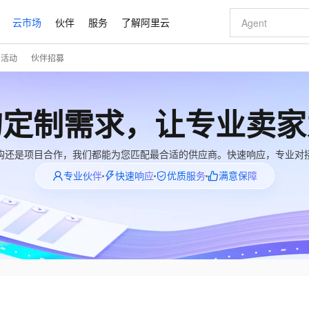
云市场
伙伴
服务
了解阿里云
门活动
伙伴招募
AI 特惠
数据与 API
成为产品伙伴
企业增值服务
最佳实践
价格计算器
AI 场景体
基础软件
产品伙伴合
阿里云认证
市场活动
配置报价
大模型
自助选配和估算价格
新方式
睿译宝，AI翻译排版一步到位
智启 AI 普惠权益
产品生态集成认证中心
企业支持计划
云上春晚
域名与网站
千问官方 MaaS 平台，为开发者和 Agent 而生，新用户赠送 1 亿 + tokens 额度
Qwen Aud
AI Coding
阿里云Maa
2026 阿里云
云服务器 E
为企业打
数据集
Windows
大模型认证
模型
NEW
NEW
的定制需求，让专业卖家
交付可用成果
值低价云产品抢先购
上传文档即自动完成翻译和格式还原
至高享 1亿+免费 tokens，加速 Al 应用落地
提供智能易用的域名与建站服务
智能编程，一键
安全可靠、
产品生态伙伴
专家技术服务
云上奥运之旅
弹性计算合作
阿里云中企出
手机三要素
宝塔 Linux
全部认证
价格优势
有专属领域专家
GLM-5.2：长任务时代开源旗舰模型
阿里云 OPC 创新助力计划
千问大模型
即刻拥有 DeepS
AI 电商营销
对象存储 O
大模型
购还是项目合作，我们都能为您匹配最合适的供应商。快速响应，专业对
产品生态伙伴工作台
企业增值服务台
云栖战略参考
云存储合作计
云栖大会
身份实名认证
CentOS
训练营
推动算力普惠，释放技术红利
最高返9万
多领域专家智能体,一键组建 AI 虚拟交付团队
快速构建应用程序和网站，即刻迈出上云第一步
至高百万元 Token 补贴，加速一人公司成长
多元化、高性能、安全可靠的大模型服务
真正可用的 1M 上下文,一次完成代码全链路开发
轻松解锁专属 Dee
从图文生成到
专业伙伴
快速响应
优质服务
满意保障
云上的中国
数据库合作计
活动全景
短信
Docker
图片和
站式影视创作平台
Hermes Agent，打造自进化智能体
Token Plan 模型订阅计划
数字证书管理服务（原SSL证书）
5 分钟轻松部署
AI 广告创作
无影云电脑
企业成长
NEW
信息公告
看见新力量
云网络合作计
OCR 文字识别
JAVA
证享300元代金券
可视化编排打通从文字构思到成片全链路闭环
全托管，含MySQL、PostgreSQL、SQL Server、MariaDB多引擎
自主进化，持久记忆，越用越聪明
Qwen3.8-Max 首发尝鲜，限时加量 10 倍，夜间低至2折
实现全站HTTPS，呈现可信的WEB访问
图文、视频一
随时随地安
Kimi-K3
HappyHors
NEW
魔搭 Mode
loud
服务实践
官网公告
Kimi 最新旗舰模型，长程编程与推理利器
让文字生成流
金融模力时刻
Salesforce O
版
发票查验
全能环境
Claude Code + GStack 打造工程团队
千问办公，限时限量积分加倍
Qoder
低代码高效构
AI 建站
短信服务
型
NEW
作计划
计划
创新中心
魔搭 ModelSc
健康状态
理服务
让AI从“聊天伙伴”进化为能干活的“数字员工”
安装技能 GStack，拥有专属 AI 工程团队
你的AI工作搭子，覆盖日常办公高频场景
面向真实软件的智能体编程平台
0 代码专业建
客户案例
天气预报查询
操作系统
Deepseek-v4-pro
HappyHors
态合作计划
态智能体模型
旗舰 MoE 大模型，百万上下文与顶尖推理能力
图生视频，流
同享
万小智 AI 建站低至 15元/月
Qoder CN
AI 短剧/漫剧
云原生数据库 
快递物流查询
WordPress
成为服务伙
高校合作
点，立即开启云上创新
覆盖公网/内网、递归/权威、移动APP等全场景解析服务
送.CN域名，送备案服务码
基于千问大模型等，支持代码智能生成、研发智能问答
AI助力短剧
GLM-5.2
Wan2.7-T
Ubuntu