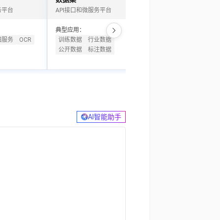
t.diy 一步搞定创意建站
构建大模型应用的安全防护体系
务平台
API接口和微服务平台
物联网套件和解决方案
通过自然语言交互简化开发流程,全栈开发支持
通过阿里云安全产品对 AI 应用进行安全防护
典型应用：
典型应用：
图服务
OCR
训练数据
行业数据
智能设备
AI玩具盒子
公开数据
标注数据
AI语音模组
AI软硬件
AI智能助手