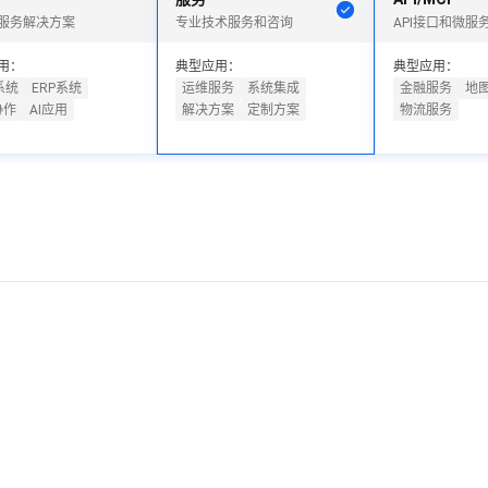
一个 AI 助手
超强辅助，Bol
服务解决方案
专业技术服务和咨询
API接口和微服
即刻拥有 DeepSeek-R1 满血版
在企业官网、通讯软件中为客户提供 AI 客服
多种方案随心选，轻松解锁专属 DeepSeek
用：
典型应用：
典型应用：
系统
ERP系统
运维服务
系统集成
金融服务
地
协作
AI应用
解决方案
定制方案
物流服务