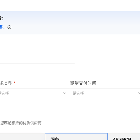
服务生态伙伴
视觉 Coding、空间感知、多模态思考等全面升级
1M上下文，专为长程任务能力而生
云工开物
企业应用
Works
Night Plan 支持 Qwen 3.8-Max
云原生大数据计算服务 MaxCompute
AI 办公
容器服务 Kub
NEW
Red Hat
30+ 款产品免费体验
Data Agent 驱动的一站式 Data+AI 开发治理平台
夜间 5 折，Qwen/Meoo/TokenPlan 客户专享
面向分析的企业级SaaS模式云数据仓库
AI智能应用
提供一站式管
科研合作
ERP
求：
堂（旗舰版）
SUSE
智能客服
AI 应用构建
大模型原生
外贸B2B网站建设公司_外贸独立站搭建费用_营销型外贸建站_多语言小语种_工厂机械设备外贸官网定制_WaiMaoYa（外贸鸭）
CRM
防护产品
2个月
自动承接线索
建站小程序
Qoder
大模型服务平台百炼-应用模版
OA 办公系统
HOT
NEW
面向真实软件
个人版上线、团队版降价；千问3.8-Max首发发尝鲜
丰富多元化的应用模版和解决方案
力提升
财税管理
模板建站
万有无界
大模型服务平台百炼-智能体
400电话
定制建站
的模型效果
灵活可视化地构建企业级 Agent
方案
广告营销
模板小程序
秒悟
人工智能平台 PAI
求类型
期望交付时间
定制小程序
云端极速 AI 
新一代 AI 视频生成模型，深度适配广告营销等场景
AI Native 的算法工程平台，一站式完成建模、训练、推理服务部署
APP 开发
建站系统
为您匹配相应的优质供应商
AI 应用
10分钟微调：让0.6B模型媲美235B模
多模态数据信
型
依托云原生高可用架构,实现Dify私有化部署
用1%尺寸在特定领域达到大模型90%以上效果
服务
API/MCP