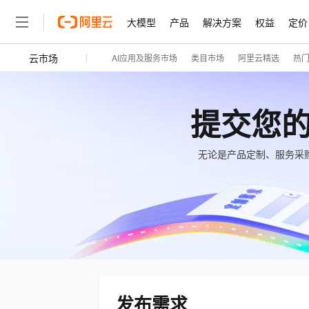
大模型
产品
解决方案
权益
定价
云市场
AI应用及服务市场
类目市场
阿里云精选
热
大模型
产品
解决方案
权益
定价
云市场
伙伴
服务
了解阿里云
精选产品
精选解决方案
普惠上云
产品定价
精选商城
成为销售伙伴
售前咨询
为什么选择阿里云
千问AI平台
了解云产品的定价详情
大模型服务平台百炼
千问办公，解锁你的工作
普惠上云 官方力荐
分销伙伴
在线服务
网站建设
什么是云计算
大
提交您
大模型服务与应用平台
企业级Agent产品，直接
云服务器38元/年起，超
咨询伙伴
多端小程序
技术领先
云上成本管理
售后服务
轻量应用服务器
Agency Agents：拥
官方推荐返现计划
大模型
精选产品
精选解决方案
无论是产品定制、服务采
Salesforce 国际版订阅
稳定可靠
管理和优化成本
推荐新用户得奖励，单订单
销售伙伴合作计划
自助服务
友盟天域
安全合规
人工智能与机器学习
AI
文本生成
云数据库 RDS
HappyHorse 打造一
云工开物
无影生态合作计划
在线服务
观测云
分析师报告
高校专属算力普惠，学生认
计算
互联网应用开发
Qwen3.8-Max
HOT
Salesforce On Alibaba C
工单服务
智能体时代全能旗舰模型
Tuya 物联网平台阿里云
研究报告与白皮书
人工智能平台 PAI
快速拥有专属 OpenClaw
大模
Consulting Partner 合
大数据
容器
免费试用
短信专区
一站式AI开发、训练和推
蓝凌 OA
Qwen3.7-Plus
AI 大模型销售与服务生
现代化应用
存储
天池大赛
能看、能想、能动手的多模
云解析DNS
解决方案免费试用 新老
电子合同
最高领取价值200元试用
安全
网络与CDN
AI 算法大赛
Qwen3-VL-Plus
发布需求
畅捷通