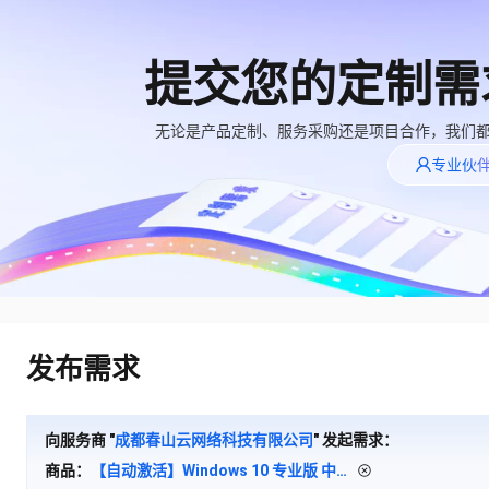
提交您的定制需
大模型
产品
解决方案
权益
定价
云市场
伙伴
服务
了解阿里云
精选产品
精选解决方案
普惠上云
产品定价
精选商城
成为销售伙伴
售前咨询
为什么选择阿里
无论是产品定制、服务采购还是项目合作，我们
千问AI平台
云
了解云产品的定价详情
专业伙
大模型服务平台百
普惠上云 官方力荐
分销伙伴
在线服务
千问办公，解锁你的工作新方式
网站建设
NEW
炼
大模型
云服务器38元/年起，超
企业级Agent产品，直接交付可用成果
什么是云计算
咨询伙伴
多端小程序
大模型服务与应用平台
云上成本管理
售后服务
技术领先
官方推荐返现计划
Agency Agents：拥有专属领域专家
大模型
精选产品
精选解决方案
Salesforce 国际版订阅
轻量应用服务器
推荐新用户得奖励，单订单
多领域专家智能体,一键组建 AI 虚拟交付团队
销售伙伴合作计划
稳定可靠
自助服务
快速构建应用程序和网站，即刻迈出上云第一步
管理和优化成本
友盟天域
人工智能与机器学习
AI
文本生成
云工开物
HappyHorse 打造一站式影视创作平台
安全合规
无影生态合作计划
在线服务
云数据库 RDS
观测云
高校专属算力普惠，学生认
可视化编排打通从文字构思到成片全链路闭环
计算
互联网应用开发
Qwen3.8-Max
全托管，含MySQL、PostgreSQL、SQL Server、MariaDB多引擎
分析师报告
Salesforce On Alibaba
工单服务
HOT
发布需求
Tuya 物联网平台阿里
快速拥有专属 OpenClaw
Cloud Consulting
大数据
容器
智能体时代全能旗舰模型
云版
免费试用
研究报告与白皮书
人工智能平台 PAI
短信专区
让AI从“聊天伙伴”进化为能干活的“数字员工”
Partner 合作计划
大模型
现代化应用
存储
蓝凌 OA
Qwen3.7-Plus
AI 大模型销售与服务
解决方案免费试用 新
一站式AI开发、训练和推理服务
向服务商 "
成都春山云网络科技有限公司
" 发起需求：
天池大赛
能看、能想、能动手的多模态智能体模型
生态合作计划
老同享
安全
电子合同
网络与CDN
商品：
【自动激活】Windows 10 专业版 中文稳定版 2026年7月更新 v22H2 64位win10
云解析DNS
最高领取价值200元试用