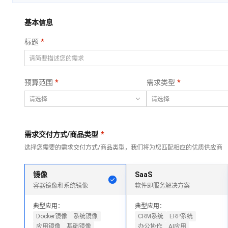
Qwen3-VL-Plus
AI 算法大赛
畅捷通
覆盖公网/内网、递归/权威、移动APP等全场景解析服务
网络
安全
视觉 Coding、空间感知、多模态思考等全面升级
AI 产品 免费试用
基本信息
云开发大赛
Tableau 订阅
大数据开发治理平
可观测
1亿+ 大模型 tokens 和 
中间件
台 DataWorks
入门学习赛
标题
AI空中课堂在线直播课
上云与迁云
140+云产品 免费试用
Data Agent 驱动的一站式 Data+AI 开发治理平台
数据库
堂（旗舰版）
产品新客免费试用，最长1
大模型服务
企业出海
云防火墙
大数据计算
大模型ACA认证体验
生态解决方案
云原生的云上边界网络安全防护产品
预算范围
需求类型
千问AI平台-Token
政企业务
助力企业全员 AI 认知与能
媒体服务
Plan
NEW
行业生态解决方案
个人版上线、团队版降价；千问3.8-Max首发发尝鲜
企业服务与云通信
开发者生态解决方案
千问AI平台-模型体验
需求交付方式/商品类型
*
域名与网站
AI 开发和 AI 应用解决
选择您需要的需求交付方式/商品类型，我们将为您匹配相应的优质供应商
在线体验全尺寸、多种模态的模型效果
方案
终端用户计算
Happy 系列大模型
镜像
SaaS
Serverless
新一代 AI 视频生成模型，深度适配广告营销等场景
容器镜像和系统镜像
软件即服务解决方案
开发工具
典型应用：
典型应用：
迁移与运维管理
Docker镜像
系统镜像
CRM系统
ERP系统
大模型解决方案
应用镜像
基础镜像
办公协作
AI应用