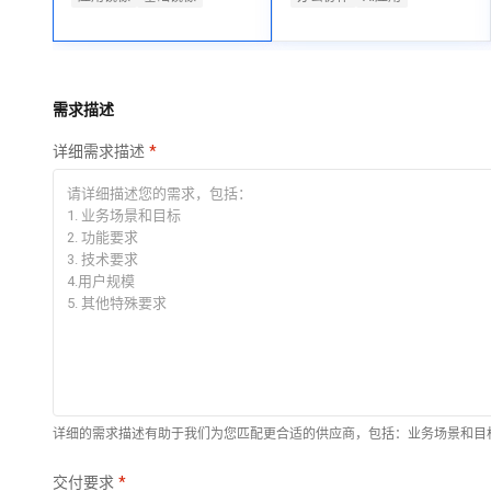
专有云
快速部署 Dify，高效搭
建 AI 应用
依托云原生高可用架构,实现Dify私有化部署
需求描述
10 分钟在聊天系统中
增加一个 AI 助手
详细需求描述
在企业官网、通讯软件中为客户提供 AI 客服
详细的需求描述有助于我们为您匹配更合适的供应商，包括：业务场景和目
交付要求