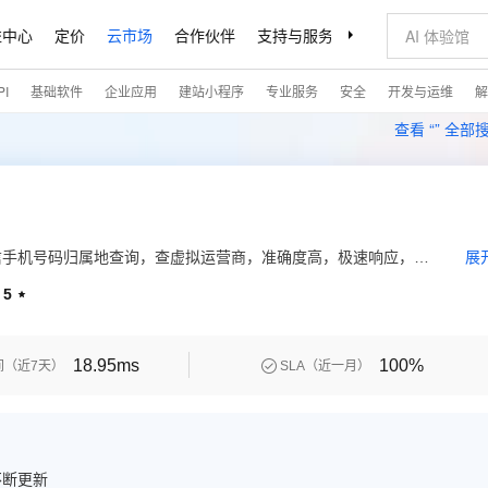
益中心
定价
云市场
合作伙伴
支持与服务
了解阿里云
I
基础软件
企业应用
建站小程序
专业服务
安全
开发与运维
解
查看 “
” 全部
信手机号码归属地查询，查虚拟运营商，准确度高，极速响应，上
展
5

18.95ms
100%

间（近7天）
SLA（近一月）
不断更新