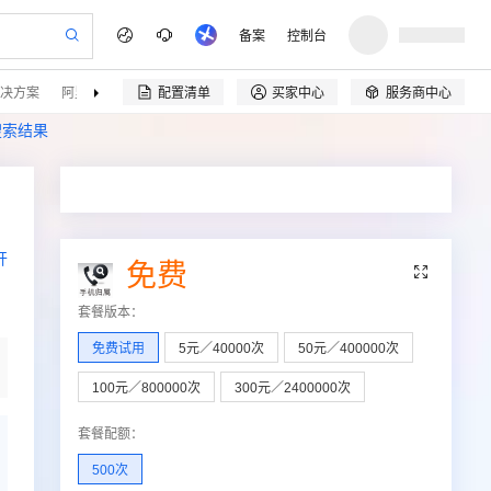
备案
控制台
决方案
阿里云精选
伙伴招募
配置清单
买家中心
服务商中心


搜索结果
开
免费

套餐版本
：
免费试用
5元／40000次
50元／400000次
100元／800000次
300元／2400000次
套餐配额
：
500次