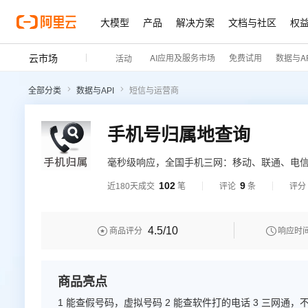
大模型
产品
解决方案
文档与社区
权
云市场
AI应用及服务市场
免费试用
数据与AP
活动
全部分类
数据与API
短信与运营商
手机号归属地查询
毫秒级响应，全国手机三网：移动、联通、电
亿条数据量，更新及时，数据权威。
102
9
近180天成交
笔
评论
条
评分
4.5
/10


商品评分
响应时
商品亮点
1 能查假号码，虚拟号码 2 能查软件打的电话 3 三网通，