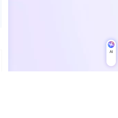
AI
AI
助
理