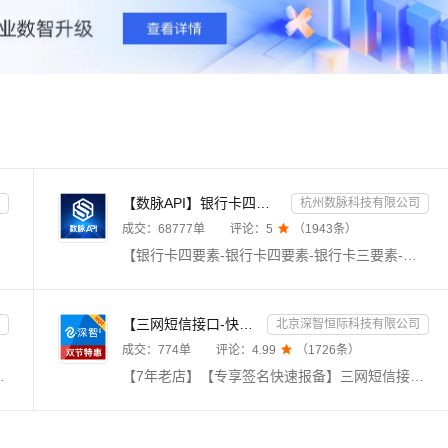
【数脉API】银行卡四要素-银行卡四元素-银行卡四要素-银行卡二三要素-银行卡三要素-银行卡二要素-银行卡二...
杭州数脉科技有限公司
成交：
68777
单
评论：
5

（
1943
条）
【银行卡四要素-银行卡四要素-银行卡三要素-银行卡三要素-银行卡二要素-银行卡二要素-银行卡三要素-银行卡实名认证-银行卡四要素-银行卡四要素核验-银行卡四要素校验-银行卡四要素核验】输入银行卡卡号、姓名、身份证号码、手机号，验证此四要素是否一致。银联官方渠道，实时联网核验，数据校验准确，仅供高质接口，零缓存毫秒级响应，欢迎采购咨询享5折优惠！诚信老店◆口碑商家◆精益求精◆品质保障◆金牌售后
【三网短信接口-快速报备签名】短信服务-验证码-验证码短信-三网短信接口-短信验证码-短信-短信服务
北京深智恒际科技有限公司
成交：
774
单
评论：
4.99

（
1726
条）
合一（移动、联通、电信、广电），支持携号转网查询。毫秒级响应，支持高并发，24h不间断运维，专业技术支持在线服务。
【7年老店】【专享签名快速报备】三网短信接口验证码，电信移动联通短信服务，适用于验证码短信、触发短信提醒等应用，发送稳定，服务周全。【联系客服添加自己的签名】【三网短信接口、短信验证码、三网短信接口验证码、数字藏品、短信群发、三网短信接口、验证码短信、短信接口、数藏平台注册、短信注册】《身份证实名认证、手机三要素实名认证、银行卡二、三、四要素实名认证》更多产品体验请往下翻到详情