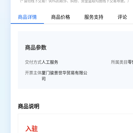
（* 请勿线下交易！90%的欺诈、纠纷、资金盗取均由线下交易导致。）
商品详情
商品价格
服务支持
评论
商品参数
交付方式
人工服务
所属类目
零
开票主体
厦门骏景世华贸易有限公
司
商品说明
入驻