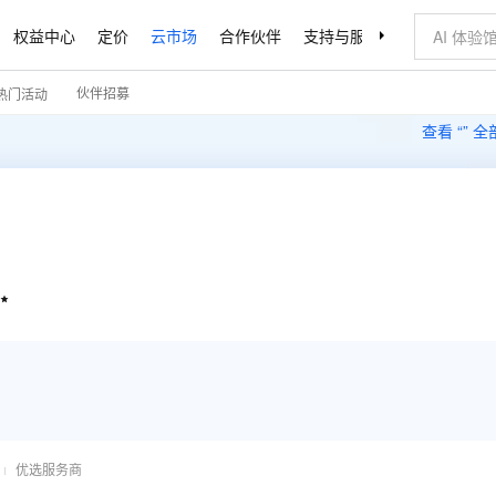
权益中心
定价
云市场
合作伙伴
支持与服务
了解阿里云
伙伴招募
热门活动
查看 “
” 

优选服务商