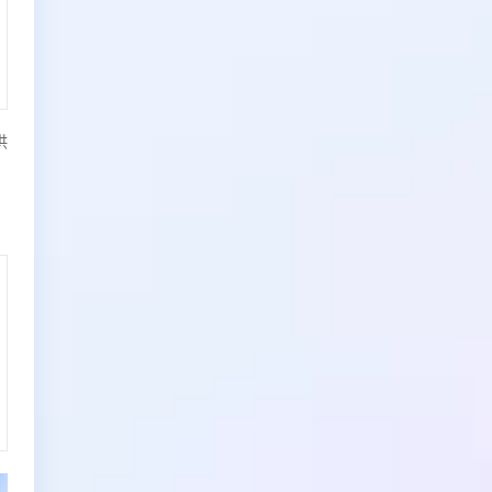
续费(按年购买)
--
供