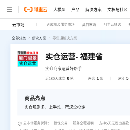
大模型
产品
解决方案
文档与社区
云市场
AI应用及服务市场
阿里云精选
类目市场
全部分类
解决方案
零售通解决方案
实仓运营- 福建省
实仓商家运营好帮手
0
1
5
近180天成交
笔
评论
条
评分
商品亮点
实仓规则多，上手难，帮您全搞定

云市场服务保障：
担保交易
服务全程透明
支持5天无理由退款