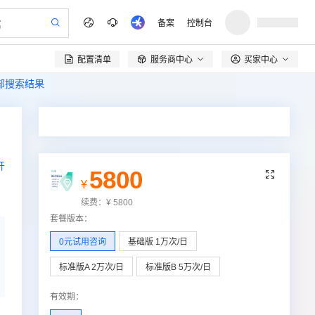
备案
控制台
配置清单
服务商中心
买家中心

全部搜索结果
开
5800

¥
续费：
¥
5800
套餐版本
：
0元试用咨询
基础版 1万次/日
标准版A 2万次/日
标准版B 5万次/日
有效期
：