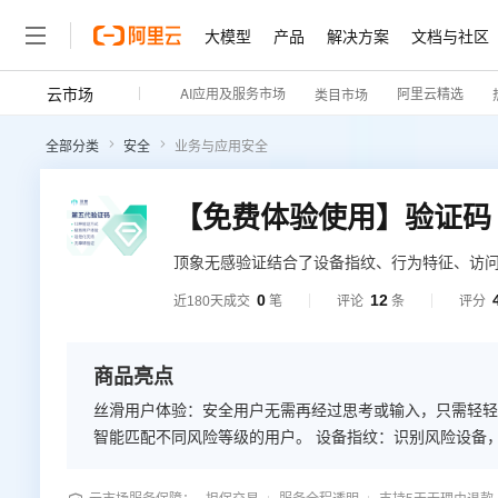
大模型
产品
解决方案
文档与社区
云市场
AI应用及服务市场
阿里云精选
类目市场
全部分类
安全
业务与应用安全
顶象无感验证结合了设备指纹、行为特征、访
不仅能阻断机器操作，还可以拦截非正常设备用
0
12
近180天成交
笔
评论
条
评分
风险程度，采取不同难度的验证方式，安全用
商品亮点
丝滑用户体验：安全用户无需再经过思考或输入，只需轻轻
智能匹配不同风险等级的用户。 设备指纹：识别风险设备
户的生物行为特征、设备指纹信息、操作环境信息综合决策
化识别能力。 可视化图表：防御拦截数据尽收眼底，实时