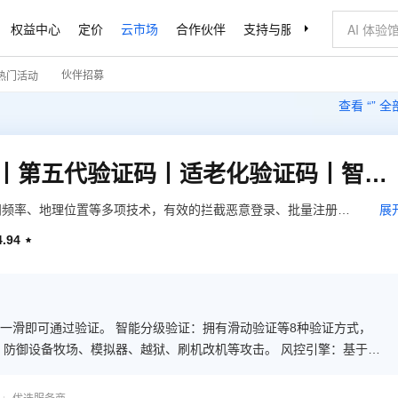
权益中心
定价
云市场
合作伙伴
支持与服务
了解阿里云
伙伴招募
热门活动
查看 “
” 
【免费体验使用】验证码丨第五代验证码丨适老化验证码丨智能无感验证码丨滑动验证丨滑块验证码丨行为验证丨Captcha
问频率、地理位置等多项技术，有效的拦截恶意登录、批量注册，
展
户，如设备牧场、模拟器、越狱、刷机改机等攻击。 根据用户的
4.94

户无感知通过，避免恶意攻击带来的业务损失，留存真实用户。
一滑即可通过验证。 智能分级验证：拥有滑动验证等8种验证方式，
，防御设备牧场、模拟器、越狱、刷机改机等攻击。 风控引擎：基于用
，精确识别、拦截各类异常操作，并从海量真人操作中学习，不断进
查看当日验证详情与近期验证趋势。 定制化设置：自定义验证场景、模