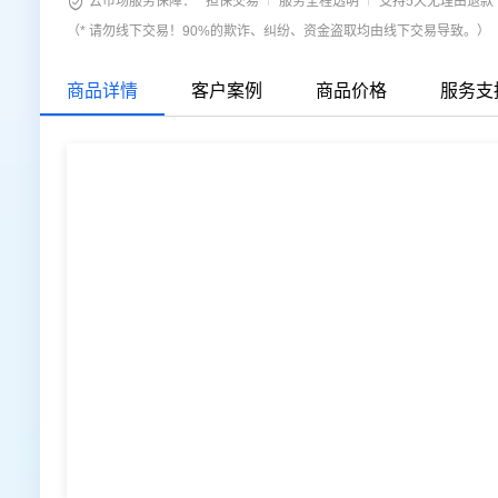

云市场服务保障：
担保交易
服务全程透明
支持5天无理由退款
式等配置，自定义定制背景图片、企业logo。
（* 请勿线下交易！90%的欺诈、纠纷、资金盗取均由线下交易导致。）
商品详情
客户案例
商品价格
服务支