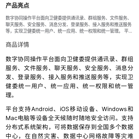
产品亮点
数字协同操作平台面向卫健委提供通讯录、群组服务、文件服务、
聊天服务、安全服务、消息分发、登录服务、接入服务和推送服务
等，实现卫健委统一用户、统一应用、统一权限和统一管理。 平台
支持Android、iOS移动设备、Windows和Mac电脑等设备全天候
随时随地安全访问。支持分布式系统架构，可将数据保存到全国多
商品详情
个数据中心，在自然灾害、数据中心网络故障等灾难中，依旧能提
供7x24小时服务。即使部分数据中心出现突发故障，导致整个数
数字协同操作平台面向卫健委提供通讯录、群组
据中心不可访问，系统依然能够自动漫游切换到其他可用的数据中
服务、文件服务、聊天服务、安全服务、消息分
心，继续无障碍的提供服务，且不会出现数据丢失。系统具有
发、登录服务、接入服务和推送服务等，实现卫
TB/PB级海量数据仓库处理能力，采用分布式计算集群，支持批量
结构化数据的存储和计算。随着访问系统的用户增长，以及数据量
健委统一用户、统一应用、统一权限和统一管
的不断增加，系统依旧有快速的处理能力，访问速度不会因用户量
理。
和数据量增长而下降。
平台支持Android、iOS移动设备、Windows和
Mac电脑等设备全天候随时随地安全访问。支持
分布式系统架构，可将数据保存到全国多个数据
中心，在自然灾害、数据中心网络故障等灾难