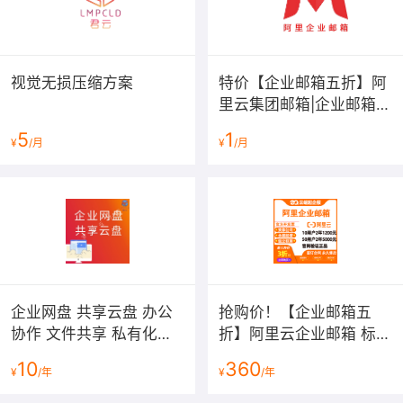
视觉无损压缩方案
特价【企业邮箱五折】阿
里云集团邮箱|企业邮箱|
公司邮箱|域名邮箱|外贸
5
1
¥
/月
¥
/月
邮箱|阿里云邮箱|阿里邮
箱|阿里云...
企业网盘 共享云盘 办公
抢购价！【企业邮箱五
协作 文件共享 私有化部
折】阿里云企业邮箱 标准
署 数据加密 防泄密
版企业邮箱 集团版 尊享
10
360
¥
/年
¥
/年
版|云邮邮箱 西部数码邮
箱