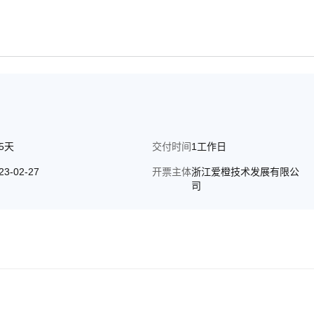
65天
交付时间
1工作日
23-02-27
开票主体
浙江爱橙技术发展有限公
司