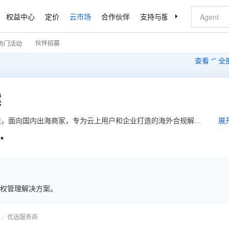
权益中心
定价
云市场
合作伙伴
支持与服务
了解阿里云
伙伴招募
热门活动
查看 “
” 
案
造，面向国内出海商家，专为云上用户和企业打造的海外合规解决
展
面向消费者、商家、平台、监管机构多方的合规解决方案/最佳实

a、Daraz、天猫海外等业务验证，具有扎实的技术架构基础，以及卓越
场能够安全高效的实现合规方案落地。
权管理解决方案。
优选服务商