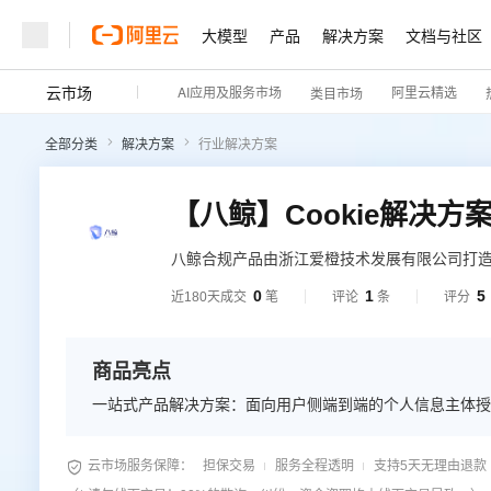
大模型
产品
解决方案
文档与社区
云市场
AI应用及服务市场
阿里云精选
类目市场
全部分类
解决方案
行业解决方案
【八鲸】Cookie解决方
八鲸合规产品由浙江爱橙技术发展有限公司打
方案服务提供围绕完整数据生命周期，同时满足
0
1
5
近180天成交
笔
评论
条
评分
践。经过速卖通（Aliexpress）、Lazad
的产品设计表达能力，助力中国企业在海外市
商品亮点
一站式产品解决方案：面向用户侧端到端的个人信息主体授

云市场服务保障：
担保交易
服务全程透明
支持5天无理由退款