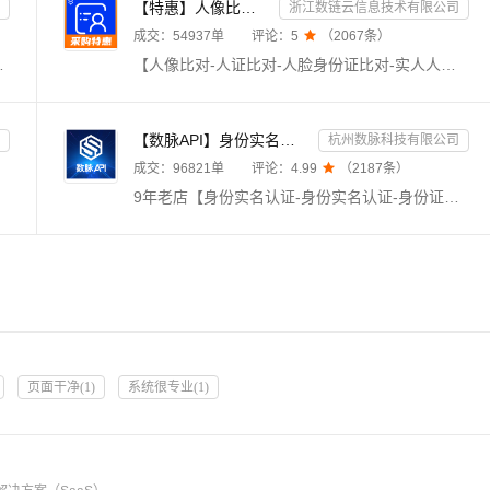
【特惠】人像比对-人证比对-人脸身份证比对-实人人证-人脸识别-人证验证-身份证三要素-实名
浙江数链云信息技术有限公司
成交：
54937
单
评论：
5

（
2067
条）
素信息是否一致，返回验证结果。直连运营商数据，支持三网携号转网，全实时优质版，拒绝缓存数据，24h技术专家在线对接。
【人像比对-人证比对-人脸身份证比对-实人人证-人脸识别-人证验证-身份证三要素-实名】★输入姓名、身份证号码和一张人脸照片，进行专业数据比对，返回比对分值。直连官方数据源，校验准确，核验高效。毫秒级响应，支持高并发，24h不间断运维，专业技术支持在线服务。该接口可适配API活体检测接口及SDK活体检测接口（咨询客服）。
【数脉API】身份实名认证-身份实名认证-身份证二要素-身份证实名认证-身份证实名认证-身份实名认证-身份证...
杭州数脉科技有限公司
成交：
96821
单
评论：
4.99

（
2187
条）
9年老店【身份实名认证-身份实名认证-身份证二要素-身份实名认证-实名认证-身份证实名-身份证实名认证-身份证实名认证-身份实名认证-身份证实名认证-身份证二要素-实名认证-身份证实名认证-身份实名认证-身份证实名验证-身份证实名认证核验校验-身份实名认证-身份证实名认证接口-身份证二要素核验-身份实名认证-身份证二要素认证】传入姓名、身份证号，核验二要素是否一致，返回生日、性别、籍贯等信息。官方权威数据，拒绝缓存数据。
页面干净
(
1
)
系统很专业
(
1
)