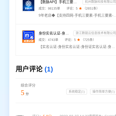
【数脉API】手机三要素-手机三要素-手机三要素-运营商三要素-手机三要素-运营商三要素查询-运营商实名认证-...
杭州数脉科技有限公司
成交：
98135
单
评论：
5

（
2651
条）
9年老店◆【支持四网-手机三要素-手机三要素-手机三要素-手机三要素-实名认证-运营商三要素-手机三要素-运营商三要素-运营商手机三要素查询-手机三要素实名认证-运营商三要素认证-手机三要素-手机号验证-手机号实名校验-手机三要素-三网手机核验】传入姓名、身份证号码、手机号码，验证三要
身份实名认证-身份证实名认证-身份证二要素实名核验-身份证实名校验-实名认证接口-【数链云】
浙江数链云信息技术有限公司
成交：
4743
单
评论：
5

（
725
条）
【实名认证-身份实名认证-身份证实名认证-身份证实名核验-实名认证-实名核验-身份证实名核验-身份证二要素-身份实名认证核验-身份证实名查询-身份证二要素验证】★输入姓名、身份证号，校验此二要素是否一致，同时返回生日、性别、籍贯等信息。直连官方数据，零缓存毫秒级响应，支持高并发，高质量接口。24h不间断运维，专业技术支持在线服务。——全品类接口专家
用户评论
(1)
综合评分
5
系统稳定
(
1
)
操作简单方便
(
1
)
分