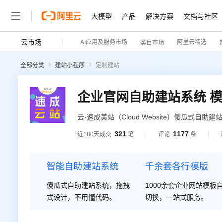
大模型
产品
解决方案
文档与社区
云市场
AI应用及服务市场
阿里云精选
类目市场
全部分类
建站小程序
定制建站
云·速成美站（Cloud Website）傻瓜式
用懂代码，预设百余行业1000余套企业网站
321
1177
近180天成交
笔
评论
条
aliyun.010123456.com； 24小时热线：40090
智能自助建站系统
千余套各行模版
傻瓜式自助建站系统，拖拽
1000余套企业网站模板
式设计，不用懂代码。
切换，一站式服务。