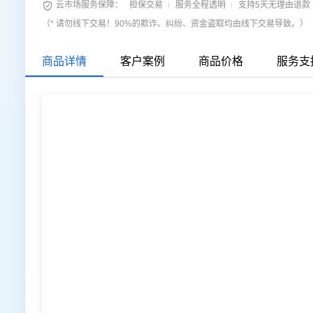

云市场服务保障：
担保交易
服务全程透明
支持5天无理由退款
（* 请勿线下交易！90%的欺诈、纠纷、资金盗取均由线下交易导致。）
商品详情
客户案例
商品价格
服务支