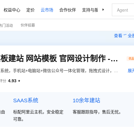
权益中心
定价
云市场
合作伙伴
支持与服务
了解阿里云
伙伴招募
热门活动
查看 “
” 
企业官网自助建站系统 模板建站 网站模板 官网设计制作 -速成云站
优
自助建站系统，手机站+电脑站+微信公众号一体化管理，拖拽式设计，不
展
模板自由切换，一站式服务，全程客服跟踪服务； 模板选择地址：
4.93
评分

30002转13931
SAAS系统
10余年建站
自由
标配阿里云主机，安全稳定
客服跟踪指导，售后无忧。
可靠。