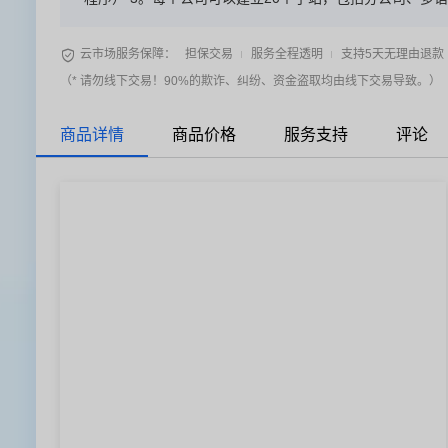
段需求，包括起步阶段，发展阶段，成熟阶段 5。与公众

云市场服务保障：
担保交易
服务全程透明
支持5天无理由退款
（* 请勿线下交易！90%的欺诈、纠纷、资金盗取均由线下交易导致。）
商品详情
商品价格
服务支持
评论