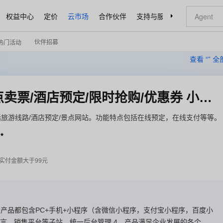
权益中心
定价
云市场
合作伙伴
支持与服务
了解阿里云
伙伴招募
热门活动
查看 “
” 
旅游微官网/旅游预定/景点卖票/酒店预定/限时抢购/优惠券 小程序
旅游线路/酒店预定/景点网站。功能特点包括在线预定，在线支付等等。

实付金额大于99元
个产品都包含PC+手机+小程序（含微信小程序，支付宝小程序，百度小
语言、销售平台等子站，统一后台管理 4。产品满足企业发展的各个阶