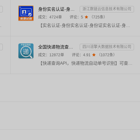
身份实名认证-身份证实名认证-身份证二要素实名核验-身份证实名校验-实名认证接口-【数链云】
浙江数链云信息技术有限公司
成交：
4724
单
评论：
5

（
725
条）
官方渠道，实时精准核验，拒绝缓存，支持高并发。24h不间断运维，专业技术支持在线服务。目前已服务国内多家知名企事业单位。
【实名认证-身份实名认证-身份证实名认证-身份证实名核验-实名认证-实名核验-身份证实名核验-身份证二要素-身份实名认证核验-身份证实名查询-身份证二要素验证】★输入姓名、身份证号，校验此二要素是否一致，同时返回生日、性别、籍贯等信息。直连官方数据，零缓存毫秒级响应，支持高并发，高质量接口。24h不间断运维，专业技术支持在线服务。——全品类接口专家
全国快递物流查询-快递查询接口
四川涪擎大数据技术有限公司
成交：
12872
单
评论：
4.91

（
1072
条）
【快递查询API，快递物流自动单号识别】可查询快递物流信息近1000+家全国快递查询API，单号自动识别，包括全球快递物流查询接口：顺丰、邮政，京东，极兔，申通、圆通、韵达、中通、极兔、百世、EMS、天天、国通、德邦、宅急送，等千家快递物流查询接口，同时返回物流耗时等相关信息。