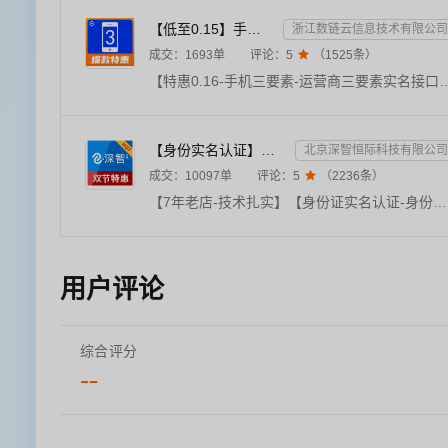
【低至0.15】手机三要素-手机三要素认证-手机三要素实名认证-运营商三要素认证-实名认证-三要素接口api-...
浙江数链云信息技术有限公司
成交：
1693
单
评论：
5

（
1525
条）
【特惠0.16-手机三要素-运营商三要素实名接口-三要素数据api-支持四网合一】★输入姓名、身份证号码、手机号码，验证三要素信息是否一致，返回验证结果。现已更新支持四网运营商（移动，电信，联通，广电）。直连运营商
【身份实名认证】身份证二要素核验-身份证实名认证-身份证二要素-身份证实名-身份证实名认证-身份实名认证
北京深智恒际科技有限公司
成交：
10097
单
评论：
5

（
2236
条）
【7年老店-技术扎实】【身份证实名认证-身份证二要素】【免费赠送OCR产品】【精品API提供精品服务】身份实名认证二要素接口是根据核对姓名和身份证号码是否一致，进而核验个人身份真伪。身份实名认证-身份证-身份实名认证核验-身份实名认证-实名认证-身份证实名认证查询-身份实名认证-中国港澳台身份实名认证-身份实名认证查询-身份证认证-身份证实名】【有问题随时联系客服，及时响应】
用户评论
综合评分
--