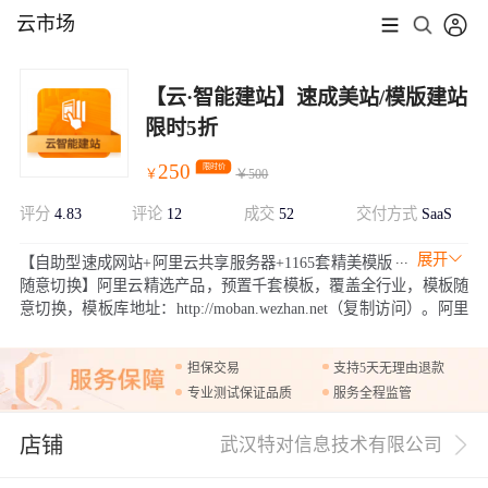
云市场
【云·智能建站】速成美站/模版建站
限时5折
250
限时价
￥
￥
500
评分
4.83
评论
12
成交
52
交付方式
SaaS
展开
【自助型速成网站+阿里云共享服务器+1165套精美模版
随意切换】阿里云精选产品，预置千套模板，覆盖全行业，模板随
意切换，模板库地址：http://moban.wezhan.net（复制访问）。阿里
云提供免费备案服务，5天无理由退款。可视化后台简单易维护；
无需懂技术代码、傻瓜式填充，一键开通，即可创建pc站+手机站
担保交易
支持5天无理由退款
+微信站，会打字就能自己搭建自己专属网站。赠：阿里云SLL安全
专业测试保证品质
服务全程监管
证书
店铺
武汉特对信息技术有限公司