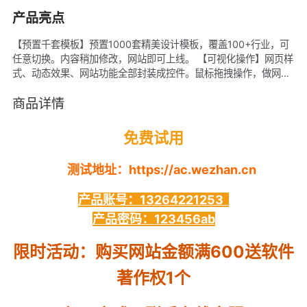
产品亮点
【预置千套模板】预置1000套精美设计模板，覆盖100+行业，可
任意切换。内容稍加修改，网站即可上线。 【可视化操作】网页样
式、动态效果、网站功能全部封装成控件。鼠标拖拽操作，做网站
如同PPT一样简单。 【标配40项功能】会员、电商、表单、地
图、QQ、视频等38项功能预置。 【标配阿里云空间】基于阿里云
商品详情
计算服务资源集群标配网站空间，无需单独购买服务器空间 ，赠云
盾安全证书 【阿里云心选建站产品，标准化服务】 【售后无忧，
免费试用
不满意7天全额退款】 【免费提供备案、上线、推广支持】
测试
测试地址：https://ac.wezhan.cn
产品账号：13264221253
产品密码：123456ab
限时活动：购买网站金额满600送软件
著作权1个