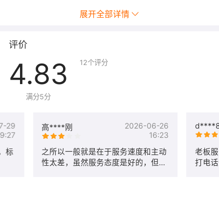
展开全部详情
评价
4.83
12
个评分
满分5分
7-29
2026-06-26
d****
高****刚
19:27
16:23
，标
之所以一般就是在于服务速度和主动
老板服
性太差，虽然服务态度是好的，但跟
打电话
万小智比还是主动性差太远了，而且
美价廉
所谓的帮助文档里无用信息很多，真
正涉及具体的操作使用技巧占篇幅
1\/3不到，导致前期的网站整体设计
非常痛苦，不过话说回来，她符合