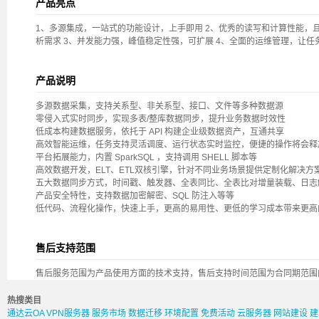
产品亮点
1、多源集成，一站式的功能设计，上手即用 2、优秀的读写和计算性能，
析需求 3、并发能力强，峰值稳定性强，可扩展 4、全面的运维管理，让任
产品说明
多源数据采集，支持关系型、非关系型、接口、文件等多种数据源
零侵入式实时同步，实现多表/整库数据同步，提升业务数据时效性
低成本构建数据服务，依托于 API 构建企业级数据资产，互通共享
高效智能运维，任务支持灵活调度、运行状态实时监控，便捷的操作将会释
平台拓展能力，内置 SparkSQL ，支持调用 SHELL 脚本等
高效数据开发，ELT、ETL双核引擎，针对不同业务场景提供定制化解决方
五大数据同步方式，时间戳、触发器、全表同比、全表比对增量装载、日志
产品安全特性，支持数据加密解密、SQL 防注入等等
低代码、流程化操作，快速上手，更高的易用性、更低的学习成本带来更高
售后支持范围
售后服务范围为产品使用方面的技术支持，售后支持时间范围为合同期范围
热搜类目
通达云OA
VPN服务器
服务市场
数据迁移
环境配置
免费活动
云服务器
网站建设
建