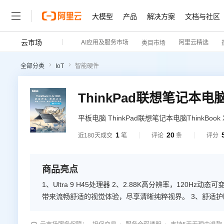
大模型
产品
解决方案
文档与社区
云市场
AI应用及服务市场
阿里云精选
类目市场
全部分类
IoT
智能硬件
ThinkPad联想笔记本电脑Th
平板电脑 ThinkPad联想笔记本电脑ThinkBook
屏幕尺寸：13.0-13.9英寸，处理器(CPU)：英特
1
20
近180天成交
笔
评论
条
评分
商品亮点
1、Ultra 9 H45处理器 2、2.88K高分辨率，120Hz
带来流畅舒适的视觉体验，尽享清晰纯粹视界。 3、舒适护眼 
TÜV comfort认证能够有效降低部分有害蓝光，呵护你的