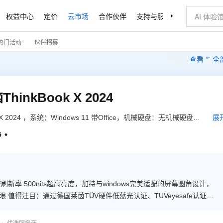
权益中心
定价
云市场
合作伙伴
支持与服务
了解阿里云
伙伴招募
热门活动
查看 “
” 
inkBook X 2024
 X 2024 ，系统：Windows 11 带Office，机械硬盘：无机械硬盘，
展
尔酷睿ultra9
5

动态可变刷新率:500nits超高亮度，加持与windows完美适配的屏幕圆角设计，
值得注目：通过德国莱茵TÜV硬件低蓝光认证、TUVeyesafe认证和
双眼。 4、三核异构，颠覆想象的高效