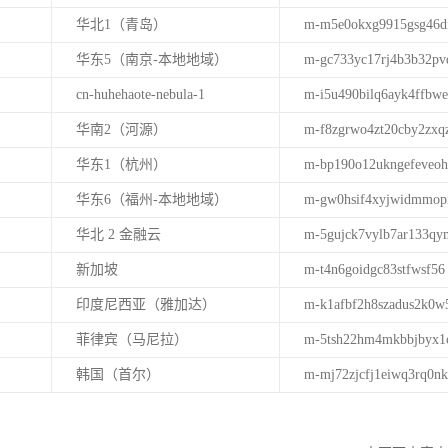
华北1（青岛）
m-m5e0okxg9915gsg46
华东5（南京-本地地域）
m-gc733yc17rj4b3b32pv
cn-huhehaote-nebula-1
m-i5u490bilq6ayk4ffbwe
华南2（河源）
m-f8zgrwo4zt20cby2zxq
华东1（杭州）
m-bp190o12ukngefeveo
华东6（福州-本地地域）
m-gw0hsif4xyjwidmmop
华北 2 金融云
m-5gujck7vylb7ar133qy
新加坡
m-t4n6goidgc83stfwsf56
印度尼西亚（雅加达）
m-k1afbf2h8szadus2k0w
菲律宾（马尼拉）
m-5tsh22hm4mkbbjbyx1
韩国（首尔）
m-mj72zjcfj1eiwq3rq0nk
。