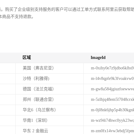
取更新。购买了企业级别支持服务的客户可以通过工单方式联系阿里云获取帮
本商品不支持退款。
区域
ImageId
美国（弗吉尼亚）
m-0xihy0e7z9jdbo6klbs9
沙特（利雅得)
m-l4v8qpfe9k3fvoakvw0
德国（法兰克福）
m-gw8a584jgiuzfoewwv
郑州（联通合营）
m-5zlhjq48em5l7048crx
华北6（乌兰察布）
m-0jl8nk6jhp5p4b30kgn
华南1（深圳）
m-wz94i74hwc0yyk23wq
华东 2 金融云
m-zm0fx14vw3ebdj5fpm