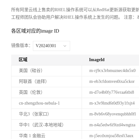
所有阿里云线上售卖的RHEL操作系统可以从RedHat更新源获
工程师团队会协助用户解决RHEL操作系统上发生的问题。 注意：
各区域对应的image ID
镜像版本：
V20240301
区域
ImageId
美国（硅谷）
m-rj9cx3rbmuznec4dn5x0
阿联酋（迪拜）
m-eb3cfdomves0ixa5ckor
英国（伦敦）
m-d7o4b0fy776vraa6tbi8
cn-zhengzhou-nebula-1
m-x3v9lmd6t0d93y1fxjt4
华北3（张家口）
m-8vb6v68yovenqubhh0fl
华中1（武汉-本地地域）
m-n4a5edw6i9izd4wngtza
华南 1 金融云
m-j5ecdxmjoa58zsfi3aux