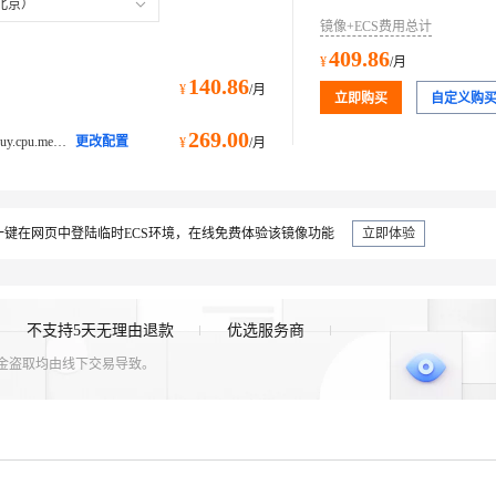
北京）
镜像+ECS费用总计
409.86
¥
/月
140.86
¥
/月
立即购买
自定义购
269.00
ecs.g5.large@ecs.buy.#simpleBuy.cpu.memory通用型 g5
更改配置
¥
/月
键在网页中登陆临时ECS环境，在线免费体验该镜像功能
立即体验
不支持5天无理由退款
优选服务商
资金盗取均由线下交易导致。