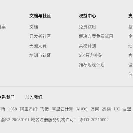
文档与社区
权益中心
支
方案
文档
免费试用
基
开发者社区
解决方案免费试用
企
天池大赛
高校计划
迁
培训与认证
5亿算力补贴
官
推荐返现计划
健
信
联系我们
加入我们
市场
1688
阿里妈妈
飞猪
阿里云计算
AliOS
万网
高德
UC
友盟
：
浙B2-20080101
域名注册服务机构许可：
浙D3-20210002