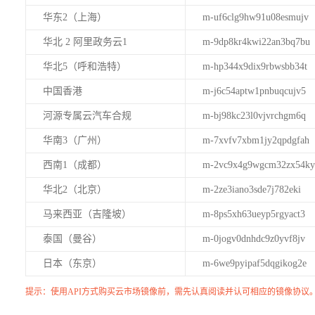
华东2（上海）
m-uf6clg9hw91u08esmujv
华北 2 阿里政务云1
m-9dp8kr4kwi22an3bq7bu
华北5（呼和浩特）
m-hp344x9dix9rbwsbb34t
中国香港
m-j6c54aptw1pnbuqcujv5
河源专属云汽车合规
m-bj98kc23l0vjvrchgm6q
华南3（广州）
m-7xvfv7xbm1jy2qpdgfah
西南1（成都）
m-2vc9x4g9wgcm32zx54ky
华北2（北京）
m-2ze3iano3sde7j782eki
马来西亚（吉隆坡）
m-8ps5xh63ueyp5rgyact3
泰国（曼谷）
m-0jogv0dnhdc9z0yvf8jv
日本（东京）
m-6we9pyipaf5dqgikog2e
提示：使用API方式购买云市场镜像前，需先认真阅读并认可相应的镜像协议