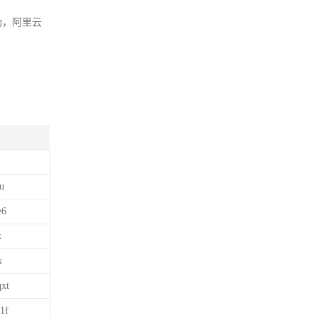
助，阿里云
u
e6
k
k
xt
1f