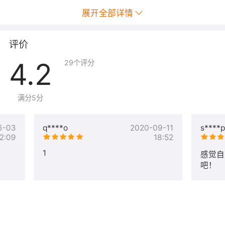
展开全部详情
评价
4.2
29
个评分
满分5分
6-03
q****o
2020-09-11
s****p
2:09
18:52
1
感觉自
吧！