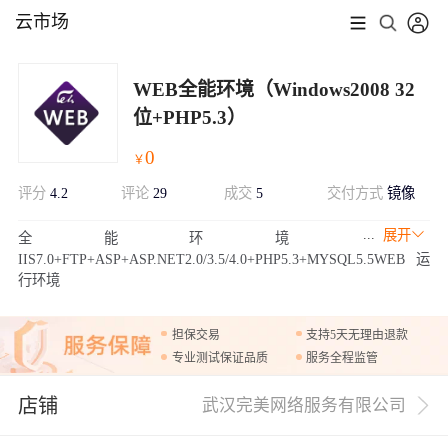
云市场
WEB全能环境（Windows2008 32
位+PHP5.3）
0
￥
评分
4.2
评论
29
成交
5
交付方式
镜像
展开
全能环境
IIS7.0+FTP+ASP+ASP.NET2.0/3.5/4.0+PHP5.3+MYSQL5.5WEB运
行环境
担保交易
支持5天无理由退款
专业测试保证品质
服务全程监管
店铺
武汉完美网络服务有限公司